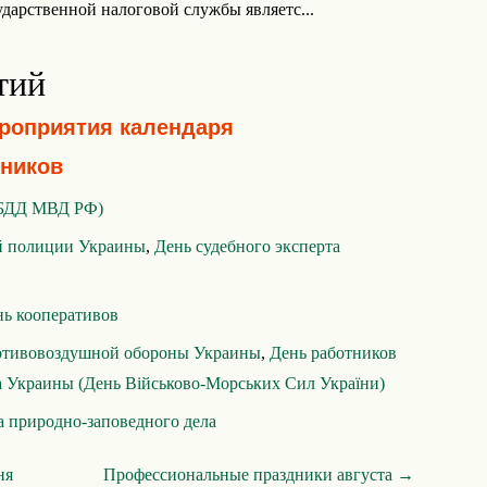
ударственной налоговой службы являетс...
тий
ероприятия календаря
ников
ИБДД МВД РФ)
й полиции Украины
,
День судебного эксперта
ь кооперативов
отивовоздушной обороны Украины
,
День работников
а Украины (День Військово-Морських Сил України)
а природно-заповедного дела
ня
Профессиональные праздники августа →