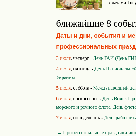
задачами Гос
ближайшие 8 собы
Даты и дни, события и м
профессиональных празд
3 июля
, четверг -
День ГАИ (День Г
4 июля
, пятница -
День Национально
Украины
5 июля
, суббота -
Международный ден
6 июля
, воскресенье -
День Войск Пр
морского и речного флота
,
День флот
7 июля
, понедельник -
День работник
← Профессиональные праздники ию