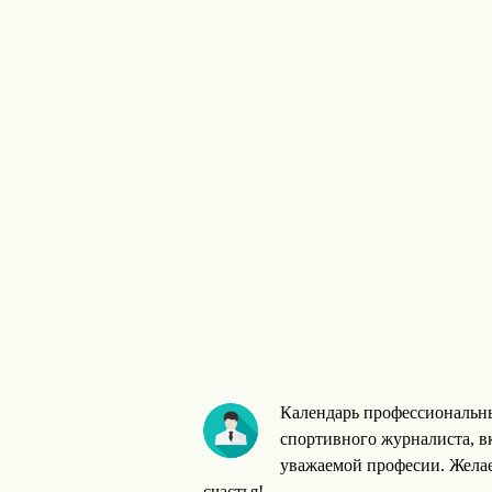
Календарь профессиональн
спортивного журналиста, в
уважаемой професии. Желае
счастья!