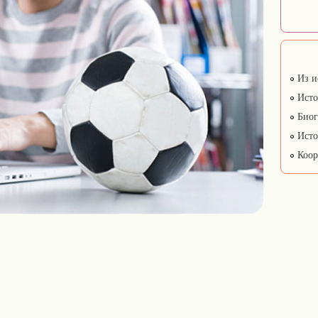
Из и
Исто
Биог
Исто
Коор