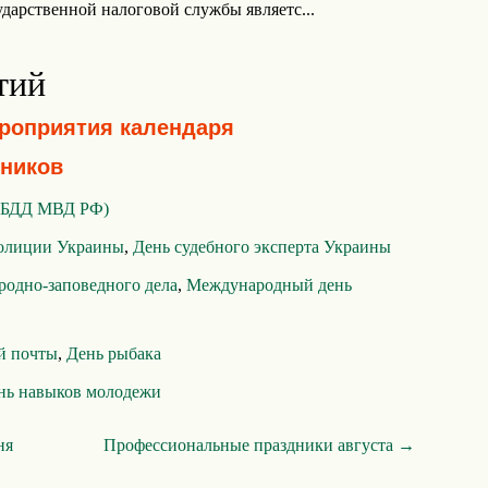
ударственной налоговой службы являетс...
тий
ероприятия календаря
ников
ИБДД МВД РФ)
олиции Украины
,
День судебного эксперта Украины
родно-заповедного дела
,
Международный день
й почты
,
День рыбака
нь навыков молодежи
ня
Профессиональные праздники августа →