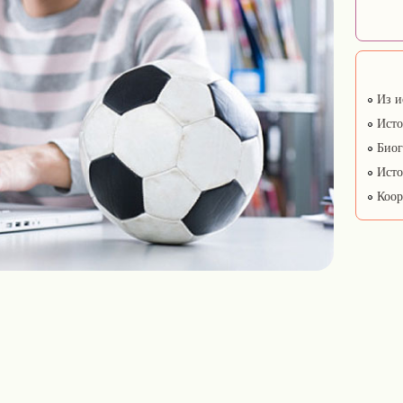
Из и
Исто
Биог
Исто
Коор