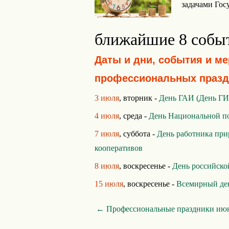
задачами Гос
ближайшие 8 собы
Даты и дни, события и м
профессиональных празд
3 июля
, вторник -
День ГАИ (День Г
4 июля
, среда -
День Национальной п
7 июля
, суббота -
День работника при
кооперативов
8 июля
, воскресенье -
День российско
15 июля
, воскресенье -
Всемирный де
← Профессиональные праздники ию