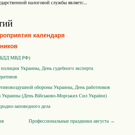
ударственной налоговой службы являетс...
тий
ероприятия календаря
ников
ИБДД МВД РФ)
 полиции Украины
,
День судебного эксперта
еративов
отивовоздушной обороны Украины
,
День работников
а Украины (День Військово-Морських Сил України)
родно-заповедного дела
ня
Профессиональные праздники августа →