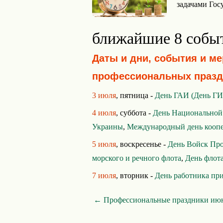
задачами Гос
ближайшие 8 собы
Даты и дни, события и м
профессиональных празд
3 июля
, пятница -
День ГАИ (День Г
4 июля
, суббота -
День Национальной
Украины
,
Международный день кооп
5 июля
, воскресенье -
День Войск Пр
морского и речного флота
,
День флот
7 июля
, вторник -
День работника при
← Профессиональные праздники ию