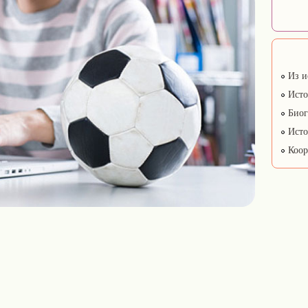
Из и
Исто
Биог
Исто
Коор