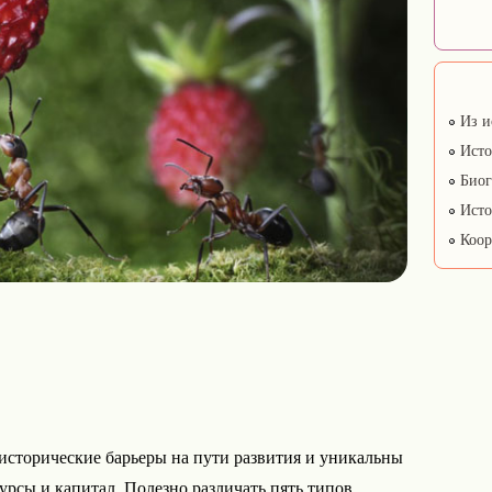
Из и
Исто
Биог
Исто
Коор
сторические барьеры на пути развития и уникальны
урсы и капитал. Полезно различать пять типов