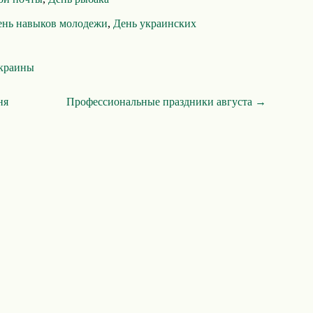
ень навыков молодежи
,
День украинских
Украины
ня
Профессиональные праздники августа →