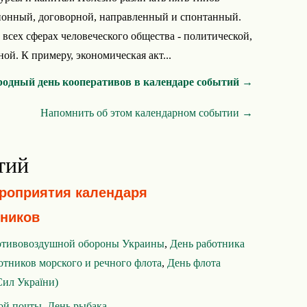
ионный, договорной, направленный и спонтанный.
всех сферах человеческого общества - политической,
ой. К примеру, экономическая акт...
одный день кооперативов в календаре событий →
Напомнить об этом календарном событии →
тий
ероприятия календаря
ников
отивовоздушной обороны Украины
,
День работника
отников морского и речного флота
,
День флота
ил України)
ой почты
,
День рыбака