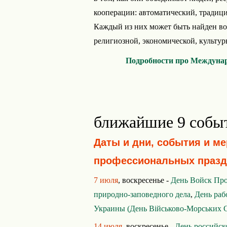
кооперации: автоматический, традиц
Каждый из них может быть найден во 
религиозной, экономической, культурн
Подробности про Междунар
ближайшие 9 собы
Даты и дни, события и м
профессиональных празд
7 июля
, воскресенье -
День Войск Пр
природно-заповедного дела
,
День раб
Украины (День Військово-Морських С
14 июля
, воскресенье -
День российск