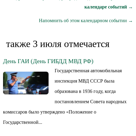
календаре событий →
Напомнить об этом календарном событии →
также 3 июля отмечается
День ГАИ (День ГИБДД МВД РФ)
Государственная автомобильная
инспекция МВД СССР была
образована в 1936 году, когда
пocтaнoвлeниeм Coвeтa нapoдныx
кoмиccapoв было yтвepждeнo «Положение o
Государственной...