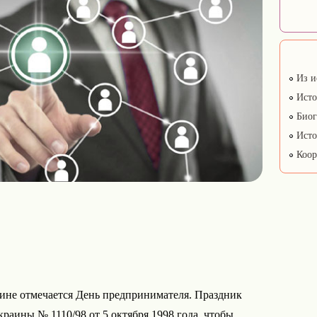
Из и
Исто
Биог
Исто
Коор
аине отмечается День предпринимателя. Праздник
раины № 1110/98 от 5 октября 1998 года, чтобы