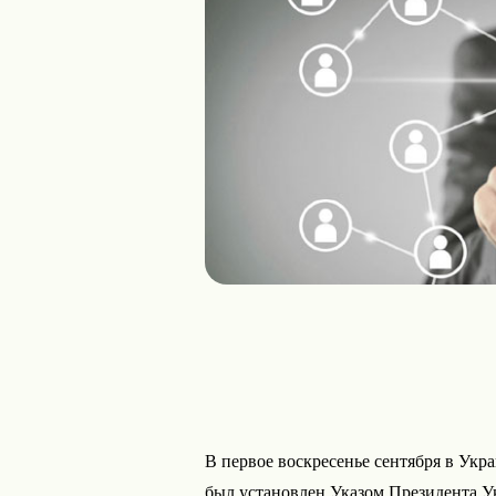
В первое воскресенье сентября в Укр
был установлен Указом Президента Ук