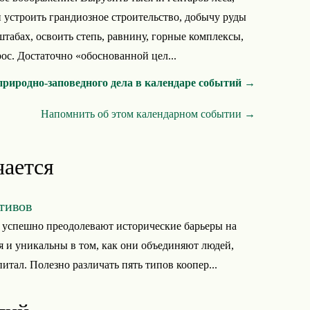
и устроить грандиозное строительство, добычу руды
абах, освоить степь, равнину, горные комплексы,
ос. Достаточно «обоснованной цел...
природно-заповедного дела в календаре событий →
Напомнить об этом календарном событии →
чается
тивов
 успешно преодолевают исторические барьеры на
я и уникальны в том, как они объединяют людей,
итал. Полезно различать пять типов коопер...