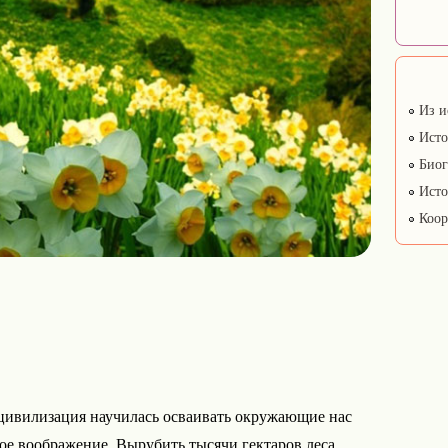
Из и
Исто
Биог
Исто
Коор
 цивилизация научилась осваивать окружающие нас
кое воображение. Вырубить тысячи гектаров леса,