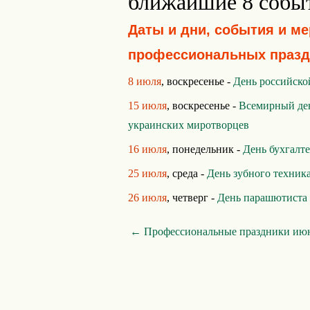
ближайшие 8 собы
Даты и дни, события и м
профессиональных празд
8 июля
, воскресенье -
День российско
15 июля
, воскресенье -
Всемирный де
украинских миротворцев
16 июля
, понедельник -
День бухгалт
25 июля
, среда -
День зубного техник
26 июля
, четверг -
День парашютиста
← Профессиональные праздники ию