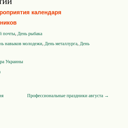
тий
ероприятия календаря
ников
й почты
,
День рыбака
нь навыков молодежи
,
День металлурга
,
День
ера Украины
а
ня
Профессиональные праздники августа →