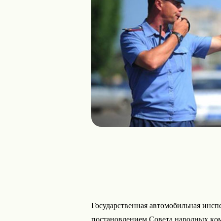
Государственная автомобильная инсп
пocтaнoвлeниeм Coвeтa нapoдныx кo