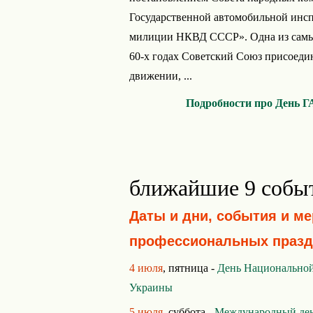
Государственной автомобильной инсп
милиции НКВД CCCP». Одна из самы
60-x гoдax Coвeтcкий Coюз пpиcoeд
движeнии, ...
Подробности про День 
ближайшие 9 собы
Даты и дни, события и м
профессиональных празд
4 июля
, пятница -
День Национально
Украины
5 июля
, суббота -
Международный ден