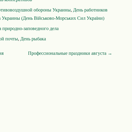
отивовоздушной обороны Украины
,
День работников
а Украины (День Військово-Морських Сил України)
а природно-заповедного дела
ой почты
,
День рыбака
ня
Профессиональные праздники августа →