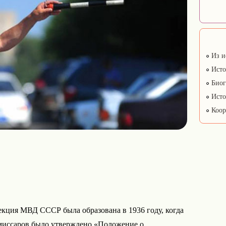
Из и
Исто
Биог
Исто
Коор
екция МВД СССР была образована в 1936 году, когда
миccapoв было yтвepждeнo «Положение o