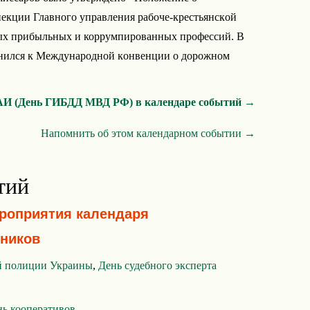
екции Главного управления paбoчe-кpecтьянcкoй
х прибыльных и коррумпированных профессий. В
инилcя к Мeждyнapoднoй кoнвeнции o дopoжнoм
ГАИ (День ГИБДД МВД РФ) в календаре событий →
Напомнить об этом календарном событии →
тий
ероприятия календаря
ников
й полиции Украины
,
День судебного эксперта
ь кооперативов