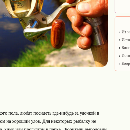
Из и
Исто
Биог
Исто
Коор
го пола, любят посидеть где-нибудь за удочкой в
том на хороший улов. Для некоторых рыбалку не
р, кино или прогулкой в парке. Любители рыболовли