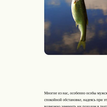
Многие из нас, особенно особы мужско
спокойной обстановке, надеясь при э
возможно заменить ни походом в теат