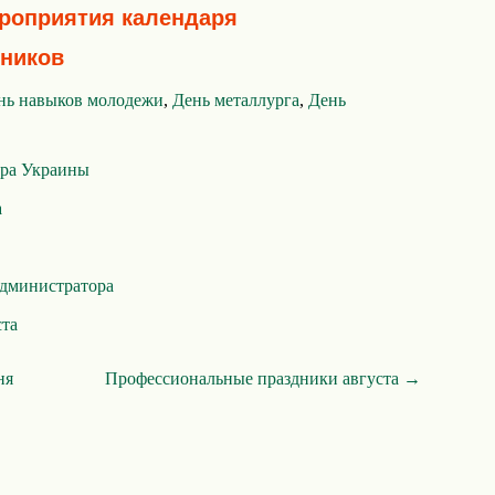
ероприятия календаря
ников
нь навыков молодежи
,
День металлурга
,
День
ера Украины
а
администратора
ста
ня
Профессиональные праздники августа →