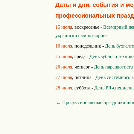
Даты и дни, события и м
профессиональных празд
15 июля
, воскресенье -
Всемирный де
украинских миротворцев
16 июля
, понедельник -
День бухгалт
25 июля
, среда -
День зубного техник
26 июля
, четверг -
День парашютиста
27 июля
, пятница -
День системного 
28 июля
, суббота -
День PR-специали
← Профессиональные праздники ию