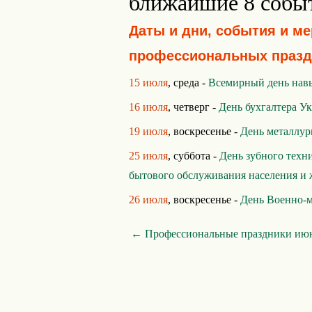
ближайшие 8 собы
Даты и дни, события и м
профессиональных празд
15 июля
, среда -
Всемирный день нав
16 июля
, четверг -
День бухгалтера У
19 июля
, воскресенье -
День металлур
25 июля
, суббота -
День зубного техн
бытового обслуживания населения и 
26 июля
, воскресенье -
День Военно-м
← Профессиональные праздники ию