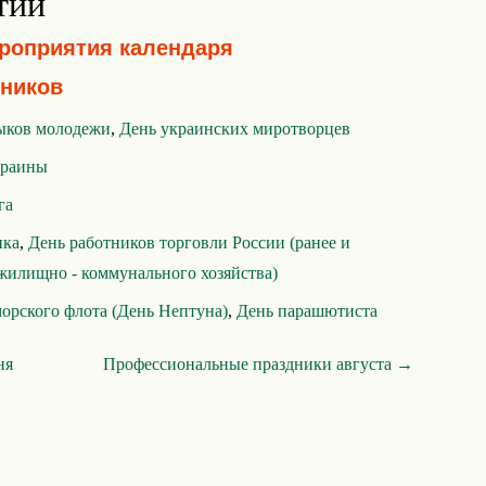
тий
ероприятия календаря
ников
ыков молодежи
,
День украинских миротворцев
краины
га
ика
,
День работников торговли России (ранее и
жилищно - коммунального хозяйства)
орского флота (День Нептуна)
,
День парашютиста
ня
Профессиональные праздники августа →