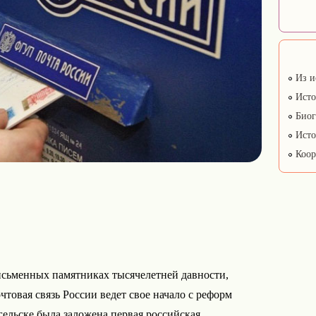
Из и
Исто
Биог
Исто
Коор
исьменных памятниках тысячелетней давности,
чтовая связь России ведет свое начало с реформ
гельске была заложена первая российская