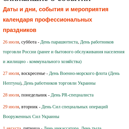
Даты и дни, события и мероприятия
календаря профессиональных
праздников
26 июля
, суббота -
День парашютиста
,
День работников
торговли России (ранее и бытового обслуживания населения
и жилищно - коммунального хозяйства)
27 июля
, воскресенье -
День Военно-морского флота (День
Нептуна)
,
День работников торговли Украины
28 июля
, понедельник -
День PR-специалиста
29 июля
, вторник -
День Сил специальных операций
Вооруженных Сил Украины
1 августа
, пятница -
День инкассатора
,
День тыла