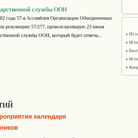
дарственной службы ООН
002 года 57-я Ассамблея Организации Объединенных
ла резолюцию 57/277, провозгласившую 23 июня
Из и
ственной службы ООН, который будет отмеча...
Исто
Биог
Исто
Коор
тий
ероприятия календаря
ников