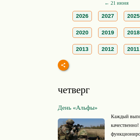
← 21 июня
2026
2027
2025
2020
2019
2018
2013
2012
2011
четверг
День «Альфы»
Каждый выпол
качественно!
функциониров