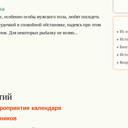
ка
с, особенно особы мужского пола, любят посидеть
а удочкой в спокойной обстановке, надеясь при этом
Из и
лов. Для некоторых рыбалку не возмо...
Исто
Биог
Исто
Коор
тий
ероприятия календаря
ников