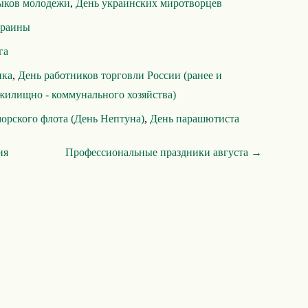
ыков молодежи
,
День украинских миротворцев
краины
га
ика
,
День работников торговли России (ранее и
жилищно - коммунального хозяйства)
орского флота (День Нептуна)
,
День парашютиста
ня
Профессиональные праздники августа →