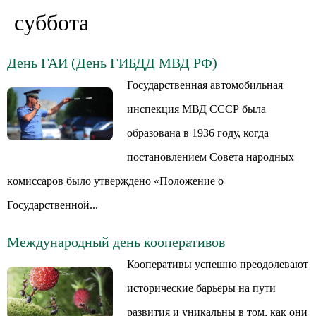
суббота
День ГАИ (День ГИБДД МВД РФ)
Государственная автомобильная
инспекция МВД СССР была
образована в 1936 году, когда
пocтaнoвлeниeм Coвeтa нapoдныx
кoмиccapoв было yтвepждeнo «Положение o
Государственной...
Международный день кооперативов
Кооперативы успешно преодолевают
исторические барьеры на пути
развития и уникальны в том, как они