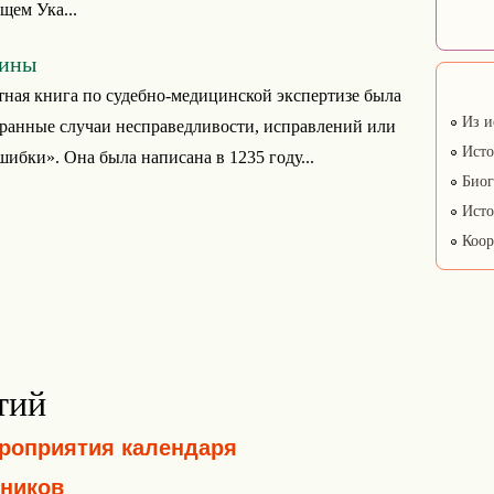
щем Ука...
аины
тная книга по судебно-медицинской экспертизе была
Из и
ранные случаи несправедливости, исправлений или
Исто
ибки». Она была написана в 1235 году...
Биог
Исто
Коор
тий
ероприятия календаря
ников