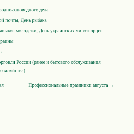
родно-заповедного дела
ой почты
,
День рыбака
навыков молодежи
,
День украинских миротворцев
краины
га
орговли России (ранее и бытового обслуживания
о хозяйства)
ня
Профессиональные праздники августа →