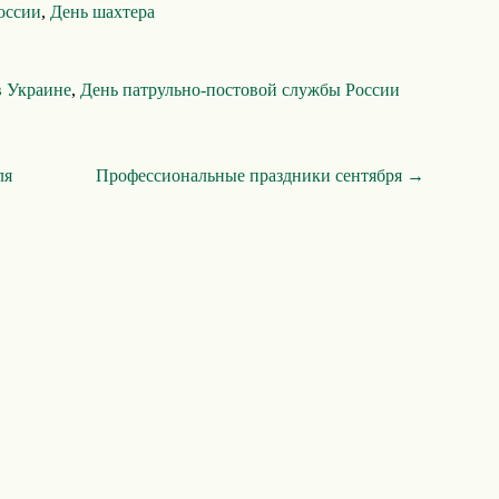
оссии
,
День шахтера
в Украине
,
День патрульно-постовой службы России
ля
Профессиональные праздники сентября →