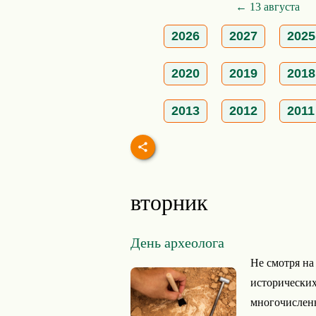
← 13 августа
2026
2027
2025
2020
2019
2018
2013
2012
2011
вторник
День археолога
Не смотря на 
исторических
многочисленн