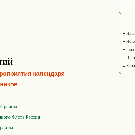
Из и
Исто
Биог
Исто
тий
Коор
ероприятия календаря
ников
 Украины
ного Флота России
краины