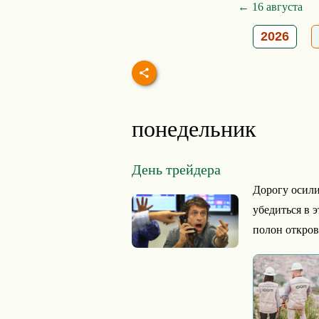
← 16 августа
2026
понедельник
День трейдера
Дорогу осили
убедиться в э
полон откров