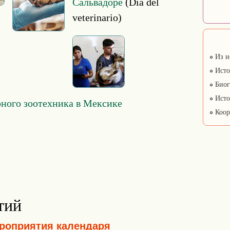
Сальвадоре
(Día del
veterinario)
Из и
Исто
Биог
Исто
ного зоотехника в Мексике
Коор
тий
ероприятия календаря