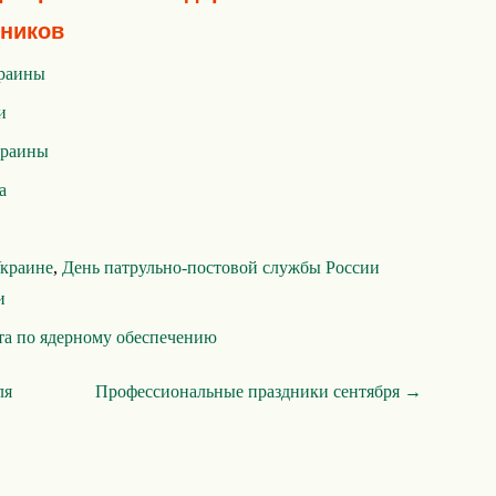
ников
краины
и
краины
а
Украине
,
День патрульно-постовой службы России
и
та по ядерному обеспечению
ля
Профессиональные праздники сентября →