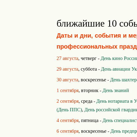
ближайшие 10 соб
Даты и дни, события и м
профессиональных празд
27 августа
, четверг -
День кино Росси
29 августа
, суббота -
День авиации У
30 августа
, воскресенье -
День шахтер
1 сентября
, вторник -
День знаний
2 сентября
, среда -
День нотариата в 
(День ППС)
,
День российской гварди
4 сентября
, пятница -
День специалис
6 сентября
, воскресенье -
День предп