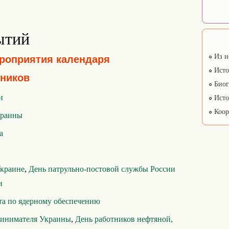
ытий
Из и
ероприятия календаря
Исто
ников
Биог
и
Исто
Коор
краины
а
Украине
,
День патрульно-постовой службы России
и
та по ядерному обеспечению
ринимателя Украины
,
День работников нефтяной,