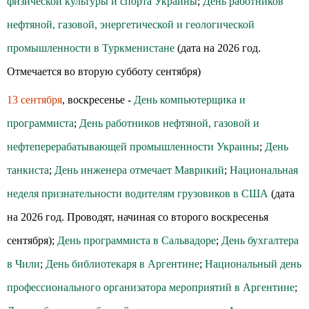
физической культуры и спорта Украины
;
День работников
нефтяной, газовой, энергетической и геологической
промышленности в Туркменистане
(дата на 2026 год.
Отмечается во вторую субботу сентября)
13 сентября
, воскресенье -
День компьютерщика и
программиста
;
День работников нефтяной, газовой и
нефтеперерабатывающей промышленности Украины
;
День
танкиста
;
День инженера отмечает Маврикий
;
Национальная
неделя признательности водителям грузовиков в США
(дата
на 2026 год. Проводят, начиная со второго воскресенья
сентября);
День программиста в Сальвадоре
;
День бухгалтера
в Чили
;
День библиотекаря в Аргентине
;
Национальный день
профессионального организатора мероприятий в Аргентине
;