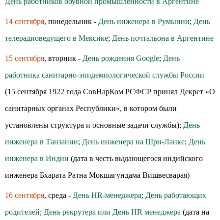
День работников обувной промышленности в Аргентине
14 сентября
, понедельник -
День инженера в Румынии
;
День
телерадиоведущего в Мексике
;
День почтальона в Аргентине
15 сентября
, вторник -
День рождения Google
;
День
работника санитарно-эпидемиологической службы России
(15 сентября 1922 года СовНарКом РСФСР принял Декрет «О
санитарных органах Республики», в котором были
установлены структура и основные задачи службы);
День
инженера в Танзании
;
День инженера на Шри-Ланке
;
День
инженера в Индии
(дата в честь выдающегося индийского
инженера Бхарата Ратна Мокшагундама Вишвесварая)
16 сентября
, среда -
День HR-менеджера
;
День работающих
родителей
;
День рекрутера или День HR менеджера
(дата на