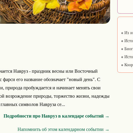
Из и
Исто
Биог
Исто
Коор
чается Навруз - праздник весны или Восточный
с фарси его название обозначает "новый день". С
и, природа пробуждается и начинает менять свои
бой возрождение природы, торжество жизни, надежды
главных символов Навруза се...
Подробности про Навруз в календаре событий →
Напомнить об этом календарном событии →