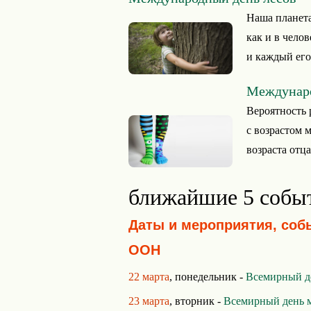
Наша планета
как и в чело
и каждый его
Междунаро
Вероятность 
с возрастом м
возраста отца
ближайшие 5 собы
Даты и мероприятия, соб
ООН
22 марта
, понедельник -
Всемирный д
23 марта
, вторник -
Всемирный день 