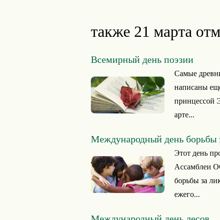
также 21 марта отм
Всемирный день поэзии
Самые древни
написаны ещё
принцессой Э
арте...
Международный день борьбы 
Этот день пр
Ассамблеи ОО
борьбы за л
ежего...
Международный день лесов