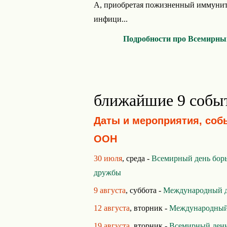
А, приобретая пожизненный иммуните
инфици...
Подробности про Всемирный
ближайшие 9 собы
Даты и мероприятия, соб
ООН
30 июля
, среда -
Всемирный день борь
дружбы
9 августа
, суббота -
Международный д
12 августа
, вторник -
Международный
19 августа
, вторник -
Всемирный ден