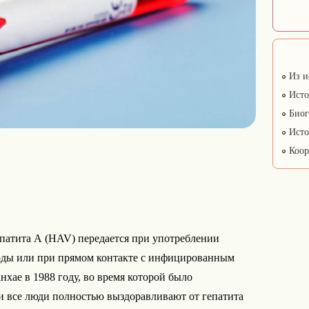
Из и
Исто
Биог
Исто
Коор
патита А (HAV) передается при употреблении
оды или при прямом контакте с инфицированным
нхае в 1988 году, во время которой было
и все люди полностью выздоравливают от гепатита