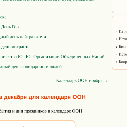
века
День Гор
Из и
ный день нейтралитета
Исто
день мигранта
Биог
Исто
дничества Юг-Юг Организации Объединенных Наций
Коор
дный день солидарности людей
Календарь ООН ноября →
а декабря для календаря ООН
бытия и дни праздников в календаре ООН