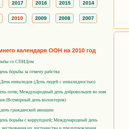
2017
2016
2015
2014
2010
2009
2008
2007
мнего календаря ООН на 2010 год
орьбы со СПИДом
нь борьбы за отмену рабства
ень инвалидов (День людей с инвалидностью)
ень почв
;
Международный день добровольцев во имя
тия (Всемирный день волонтеров)
день гражданской авиации
ень борьбы с коррупцией
;
Международный день
, чествования их достоинства и предупреждения