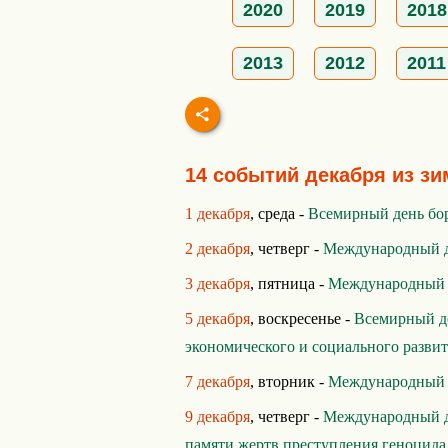
2020
2019
2018
2013
2012
2011
14 событий декабря из зи
1 декабря
, среда -
Всемирный день б
2 декабря
, четверг -
Международный де
3 декабря
, пятница -
Международный Д
5 декабря
, воскресенье -
Всемирный д
экономического и социального разви
7 декабря
, вторник -
Международный 
9 декабря
, четверг -
Международный д
памяти жертв преступления геноцида