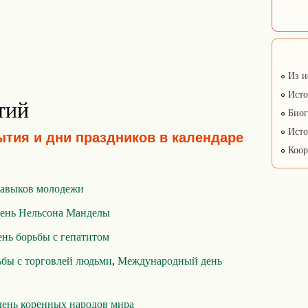
Из и
Исто
тий
Биог
Исто
ытия и дни праздников в календаре
Коор
навыков молодежи
ень Нельсона Манделы
нь борьбы с гепатитом
бы с торговлей людьми
,
Международный день
ень коренных народов мира