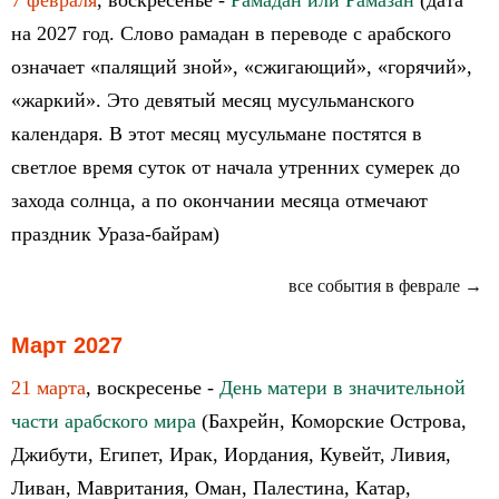
7 февраля
, воскресенье -
Рамадан или Рамазан
(дата
на 2027 год. Слово рамадан в переводе с арабского
означает «палящий зной», «сжигающий», «горячий»,
«жаркий». Это девятый месяц мусульманского
календаря. В этот месяц мусульмане постятся в
светлое время суток от начала утренних сумерек до
захода солнца, а по окончании месяца отмечают
праздник Ураза-байрам)
все события в феврале →
Март 2027
21 марта
, воскресенье -
День матери в значительной
части арабского мира
(Бахрейн, Коморские Острова,
Джибути, Египет, Ирак, Иордания, Кувейт, Ливия,
Ливан, Мавритания, Оман, Палестина, Катар,