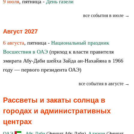
9 июля
, пятница -
День газели
все события в июле →
Август 2027
6 августа
, пятница -
Национальный праздник
Восшествия в ОАЭ
(приход к власти правителя
эмирата Абу-Даби шейха Зайда ан-Нахайяна в 1966
году — первого президента ОАЭ)
все события в августе →
Рассветы и закаты солнца в
городах и административных
центрах
ОАЭ
-
Абу-Даби
(Эмират Абу-Даби),
Аджман
(Эмират