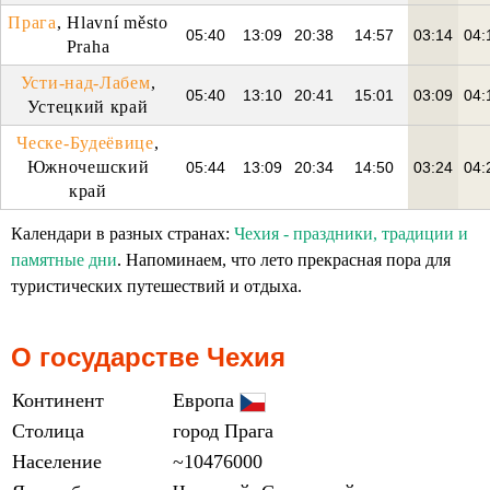
Прага
, Hlavní město
05:40
13:09
20:38
14:57
03:14
04:
Praha
Усти-над-Лабем
,
05:40
13:10
20:41
15:01
03:09
04:
Устецкий край
Ческе-Будеёвице
,
Южночешский
05:44
13:09
20:34
14:50
03:24
04:
край
Календари в разных странах:
Чехия - праздники, традиции и
памятные дни
. Напоминаем, что лето прекрасная пора для
туристических путешествий и отдыха.
О государстве Чехия
Континент
Европа
Столица
город Прага
Население
~10476000