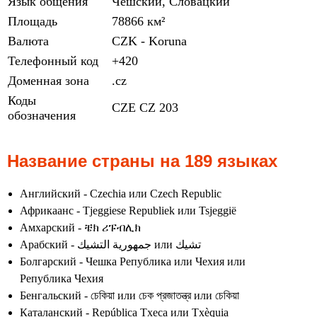
Язык общения
Чешский, Словацкий
Площадь
78866 км²
Валюта
CZK - Koruna
Телефонный код
+420
Доменная зона
.cz
Коды
CZE
CZ
203
обозначения
Название страны на 189 языках
Английский - Czechia или Czech Republic
Африкаанс - Tjeggiese Republiek или Tsjeggië
Амхарский - ቼክ ሪፑብሊክ
Арабский - جمهورية التشيك или تشيك
Болгарский - Чешка Република или Чехия или
Република Чехия
Бенгальский - চেকিয়া или চেক প্রজাতন্ত্র или চেকিয়া
Каталанский - República Txeca или Txèquia