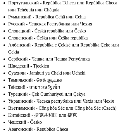
Португальский - República Tcheca или República Checa
или Tchéquia или Chéquia
Румынский - Republica Cehă или Cehia
Русский - Чешская Республика или Чехия
Словацкий - Česká republika или Česko
Словенский - Češka или Češka republika
Албанский - Republika e Çekisë или Republika Çeke или
Çekia
Сербский - Чешка или Чешка Република
Шведский - Tjeckien
Суахили - Jamhuri ya Cheki или Ucheki
Тамильский - செக் குடியரசு
Тайский - สาธารณรัฐเช็ก
Турецкий - Çek Cumhuriyeti или Çekya
Украинский - Чеська республіка или Чехія или Чехiя
Вьетнамский - Cộng hòa Séc или Cộng hòa Séc (Czech)
Китайский - 捷克共和国 или 捷克
Чешский - Česko
Арагонский - Republica Checa