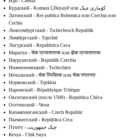
Идо - Chekia
Курдский - Komara Çêkiyayê или کۆماری چیک
Латинский - Res publica Bohemica или Czechia или
Cechia
Люксембургский - Tschechesch Republik
Лимбургский - Tsjechië
Лигурский - Repubbrica Ceca
Маратхи - चेक प्रजासत्ताक или झेक प्रजासत्ताक
Науруанский - Republik Czechia
Нижненемецкий - Tschechien
Непальский - चेक रिपब्लिक или चेख गणतन्त्र
Норвежский - Tsjekkia
Наромский - Républyique Tchèque
Окситанский (после 1500) - Republica Chèca
Осетинский - Чехи
Капампанганский - Czech Republic
Пьемонтский - Repùblica Ceca
Пушту - چېک جمهوريت
Кечуа - Chik Suyu