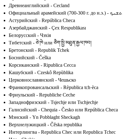
Древнеанглийский - Cecland
Официальный арамейский (700-300 г. до н.э.) - ܬܫܝܟ
Астурийский - República Checa
Азербайджанский - Çex Respublikası
Белорусский - Чэхія
Тибетский - ཅེ་ཁེ или ཅཻག་སྤྱི་མཐུན་རྒྱལ་ཁབ།
Бретонский - Republik Tchek
Боснийский - Češka
Корсиканский - Ripublica Cecca
Кашубский - Czeskô Repùblika
Церковнославянский - Чешьско
Франкопровансальский - Rèpublica tch·èca
Фриульский - Republiche Ceche
Западнофризский - Tsjechje или Tschjechje
Галисийский - Chequia - Česko или República Checa
Мэнский - Yn Pobblaght Sheckagh
Верхнелужицкий - Čěska republika
Интерлингва - Republica Chec или Republica Tchec