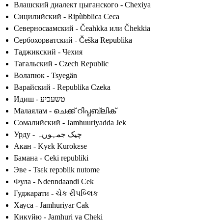
Влашский диалект цыганского - Chexiya
Сицилийский - Ripùbblica Ceca
Северносаамский - Čeahkka или Čhekkia
Сербохорватский - Češka Republika
Таджикский - Чехия
Тагальский - Czech Republic
Волапюк - Tsyegän
Варайский - Republika Czeka
Идиш - טשעכיע
Малаялам - ചെക്ക് റിപ്പബ്ലിക്
Сомалийский - Jamhuuriyadda Jek
Урду - چیک جمہوریہ
Акан - Kyɛk Kurokɛse
Бамана - Ceki republiki
Эве - Tsɛk repɔblik nutome
Фула - Ndenndaandi Cek
Гуджарати - ચેક રીપબ્લિક
Хауса - Jamhuriyar Cak
Кикуйю - Jamhuri ya Cheki