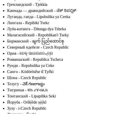
Гренландский - Tjekkia
Каннада — дравидийский - ಚೆಕ್ ರಿಪಬ್ಲಿಕ್
Луганда, ганда - Lipubulika ya Ceeka
Лингала - Repibiki Tsekɛ
Луба-катанга - Ditunga dya Tsheka
Малагасийский - Repoblikan'i Tseky
Бирманский - ချက် ပြည်ထောင်စု
Северный ндебеле - Czech Republic
Ория - ଚେକ୍ ସାଧାରଣତନ୍ତ୍ର
Романшский - Republica Tscheca
Рунди - Repubulika ya Ceke
Санго - Ködörösêse tî Tyêki
Шона - Czech Republic
Телугу - చెక్ గణరాజ్యం
Тигринья - ቼክ ሪፑብሊክ
Тонганский - Lipapilika Seki
Йоруба - Orílẹ́ède ṣẹ́ẹ́kì
Зулу - i-Czech Republic