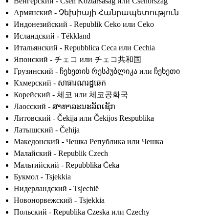
Венгерский - Cseh Köztársaság или Csehország
Армянский - Չեխիայի Հանրապետություն
Индонезийский - Republik Ceko или Ceko
Исландский - Tékkland
Итальянский - Repubblica Ceca или Cechia
Японский - チェコ или チェコ共和国
Грузинский - ჩეხეთის რესპუბლიკა или ჩეხეთი
Кхмерский - សាធារណរដ្ឋឆេក
Корейский - 체코 или 체코공화국
Лаосский - ສາທາລະນະລັດເຊັກ
Литовский - Čekija или Čekijos Respublika
Латышский - Čehija
Македонский - Чешка Република или Чешка
Малайский - Republik Czech
Мальтийский - Repubblika Ċeka
Букмол - Tsjekkia
Нидерландский - Tsjechië
Новонорвежский - Tsjekkia
Польский - Republika Czeska или Czechy