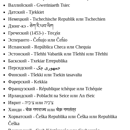
Валлийский - Gweriniaeth Tsiec
Датский - Tjekkiet
Немецкий - Tschechische Republik или Tschechien
Дзонг-кэ - ཅེཀ་རི་པབ་ལིཀ
Греческий (1453-) - Τσεχία
Эсперанто - Ĉeĥujo или Ĉeĥio
Испанский - República Checa или Chequia
Эстонский - Tšehhi Vabariik или Tšehhi или Těehhi
Баскский - Txekiar Errepublika
Персидский - جمهوری چک
Финский - Tšekki или Tsekin tasavalta
Фарерский - Kekkia
Французский - République tchèque или Tchéquie
Ирландский - Poblacht na Seice или An tSeic
Иврит - צ׳כיה или צ'כיה
Хинди - चेक गणराज्य или चेक़ गणतंत्र
Хорватский - Češka Republika или Češka или Republika
Češka