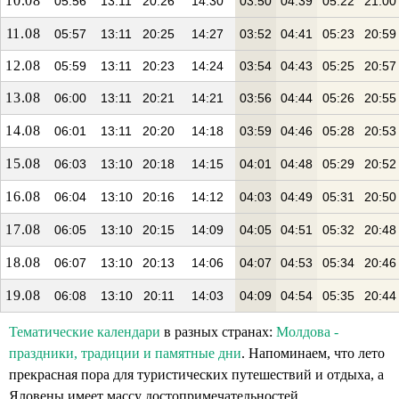
10.08
05:56
13:11
20:26
14:30
03:50
04:39
05:22
21:00
11.08
05:57
13:11
20:25
14:27
03:52
04:41
05:23
20:59
12.08
05:59
13:11
20:23
14:24
03:54
04:43
05:25
20:57
13.08
06:00
13:11
20:21
14:21
03:56
04:44
05:26
20:55
14.08
06:01
13:11
20:20
14:18
03:59
04:46
05:28
20:53
15.08
06:03
13:10
20:18
14:15
04:01
04:48
05:29
20:52
16.08
06:04
13:10
20:16
14:12
04:03
04:49
05:31
20:50
17.08
06:05
13:10
20:15
14:09
04:05
04:51
05:32
20:48
18.08
06:07
13:10
20:13
14:06
04:07
04:53
05:34
20:46
19.08
06:08
13:10
20:11
14:03
04:09
04:54
05:35
20:44
Тематические календари
в разных странах:
Молдова -
праздники, традиции и памятные дни
. Напоминаем, что лето
прекрасная пора для туристических путешествий и отдыха, а
Яловены имеет массу достопримечательностей.