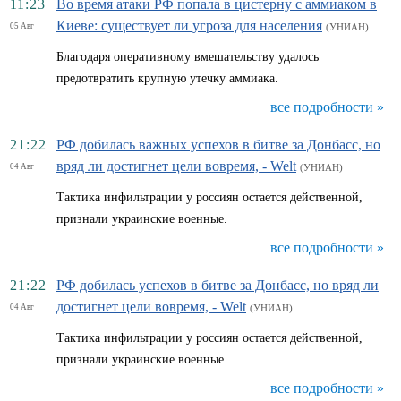
11:23
Во время атаки РФ попала в цистерну с аммиаком в
Киеве: существует ли угроза для населения
05 Авг
(УНИАН)
Благодаря оперативному вмешательству удалось
предотвратить крупную утечку аммиака.
все подробности »
21:22
РФ добилась важных успехов в битве за Донбасс, но
вряд ли достигнет цели вовремя, - Welt
04 Авг
(УНИАН)
Тактика инфильтрации у россиян остается действенной,
признали украинские военные.
все подробности »
21:22
РФ добилась успехов в битве за Донбасс, но вряд ли
достигнет цели вовремя, - Welt
04 Авг
(УНИАН)
Тактика инфильтрации у россиян остается действенной,
признали украинские военные.
все подробности »