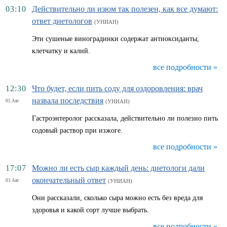
03:10
Действительно ли изюм так полезен, как все думают:
ответ диетологов
(УНИАН)
Эти сушеные виноградинки содержат антиоксиданты,
клетчатку и калий.
все подробности »
12:30
Что будет, если пить соду для оздоровления: врач
назвала последствия
05 Авг
(УНИАН)
Гастроэнтеролог рассказала, действительно ли полезно пить
содовый раствор при изжоге.
все подробности »
17:07
Можно ли есть сыр каждый день: диетологи дали
окончательный ответ
03 Авг
(УНИАН)
Они рассказали, сколько сыра можно есть без вреда для
здоровья и какой сорт лучше выбрать.
все подробности »