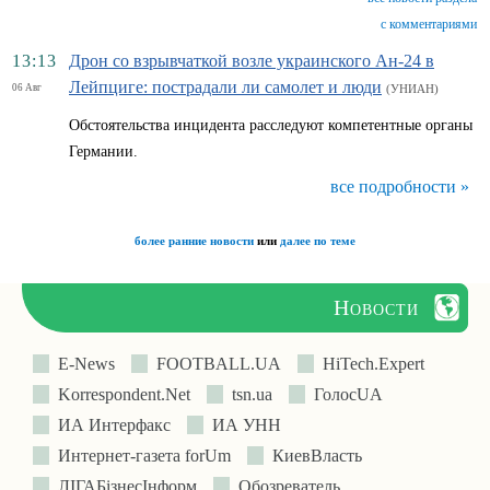
с комментариями
13:13
Дрон со взрывчаткой возле украинского Ан-24 в
Лейпциге: пострадали ли самолет и люди
06 Авг
(УНИАН)
Обстоятельства инцидента расследуют компетентные органы
Германии.
все подробности »
более ранние новости
или
далее по теме
Новости
E-News
FOOTBALL.UA
HiTech.Expert
Korrespondent.Net
tsn.ua
ГолосUA
ИА Интерфакс
ИА УНН
Интернет-газета forUm
КиевВласть
ЛIГАБiзнесIнформ
Обозреватель