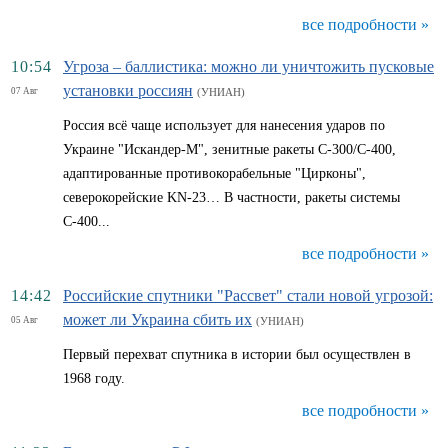
все подробности »
10:54
Угроза – баллистика: можно ли уничтожить пусковые
установки россиян
07 Авг
(УНИАН)
Россия всё чаще использует для нанесения ударов по
Украине "Искандер-М", зенитные ракеты С-300/С-400,
адаптированные противокорабельные "Цирконы",
северокорейские KN-23… В частности, ракеты системы
С-400...
все подробности »
14:42
Российские спутники "Рассвет" стали новой угрозой:
может ли Украина сбить их
05 Авг
(УНИАН)
Первый перехват спутника в истории был осуществлен в
1968 году.
все подробности »