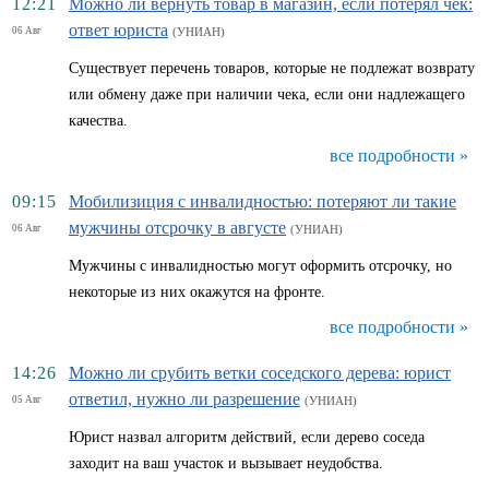
12:21
Можно ли вернуть товар в магазин, если потерял чек:
ответ юриста
06 Авг
(УНИАН)
Существует перечень товаров, которые не подлежат возврату
или обмену даже при наличии чека, если они надлежащего
качества.
все подробности »
09:15
Мобилизиция с инвалидностью: потеряют ли такие
мужчины отсрочку в августе
06 Авг
(УНИАН)
Мужчины с инвалидностью могут оформить отсрочку, но
некоторые из них окажутся на фронте.
все подробности »
14:26
Можно ли срубить ветки соседского дерева: юрист
ответил, нужно ли разрешение
05 Авг
(УНИАН)
Юрист назвал алгоритм действий, если дерево соседа
заходит на ваш участок и вызывает неудобства.