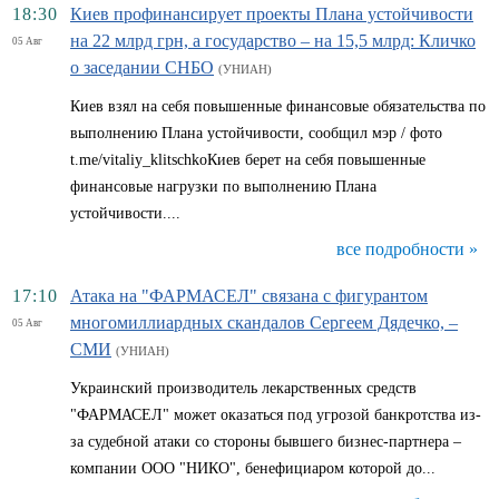
18:30
Киев профинансирует проекты Плана устойчивости
на 22 млрд грн, а государство – на 15,5 млрд: Кличко
05 Авг
о заседании СНБО
(УНИАН)
Киев взял на себя повышенные финансовые обязательства по
выполнению Плана устойчивости, сообщил мэр / фото
t.me/vitaliy_klitschkoКиев берет на себя повышенные
финансовые нагрузки по выполнению Плана
устойчивости....
все подробности »
17:10
Атака на "ФАРМАСЕЛ" связана с фигурантом
многомиллиардных скандалов Сергеем Дядечко, –
05 Авг
СМИ
(УНИАН)
Украинский производитель лекарственных средств
"ФАРМАСЕЛ" может оказаться под угрозой банкротства из-
за судебной атаки со стороны бывшего бизнес-партнера –
компании ООО "НИКО", бенефициаром которой до...