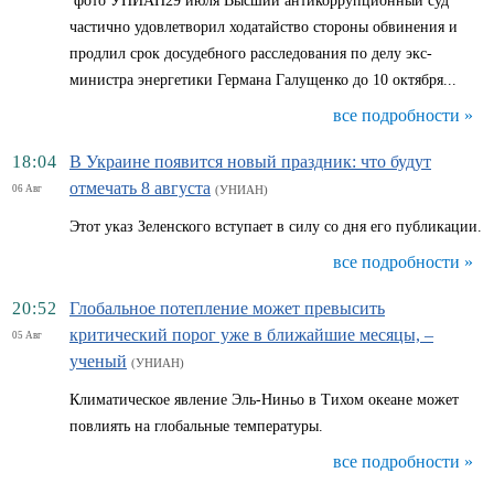
фото УНИАН29 июля Высший антикоррупционный суд
частично удовлетворил ходатайство стороны обвинения и
продлил срок досудебного расследования по делу экс-
министра энергетики Германа Галущенко до 10 октября...
все подробности »
18:04
В Украине появится новый праздник: что будут
отмечать 8 августа
06 Авг
(УНИАН)
Этот указ Зеленского вступает в силу со дня его публикации.
все подробности »
20:52
Глобальное потепление может превысить
критический порог уже в ближайшие месяцы, –
05 Авг
ученый
(УНИАН)
Климатическое явление Эль-Ниньо в Тихом океане может
повлиять на глобальные температуры.
все подробности »