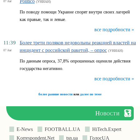
Politico
07 Авг
(УНИАН)
По поводу помощи Украине спорят внутри своих лагерей
как правые, так и левые.
все подробности »
11:39
Более трети поляков недовольны реакцией властей на
инцидент с российской ракетой, – опрос
07 Авг
(УНИАН)
По данным опроса, 37,8% опрошенных оценили действия
государства негативно.
все подробности »
более ранние новости
или
далее по теме
Новости
E-News
FOOTBALL.UA
HiTech.Expert
Korrespondent.Net
tsn.ua
ГолосUA