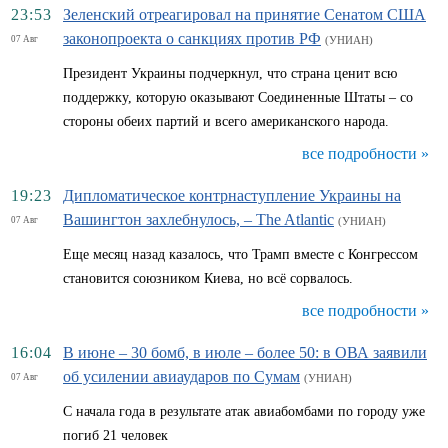
23:53
Зеленский отреагировал на принятие Сенатом США
законопроекта о санкциях против РФ
07 Авг
(УНИАН)
Президент Украины подчеркнул, что страна ценит всю
поддержку, которую оказывают Соединенные Штаты – со
стороны обеих партий и всего американского народа.
все подробности »
19:23
Дипломатическое контрнаступление Украины на
Вашингтон захлебнулось, – The Atlantic
07 Авг
(УНИАН)
Еще месяц назад казалось, что Трамп вместе с Конгрессом
становится союзником Киева, но всё сорвалось.
все подробности »
16:04
В июне – 30 бомб, в июле – более 50: в ОВА заявили
об усилении авиаударов по Сумам
07 Авг
(УНИАН)
С начала года в результате атак авиабомбами по городу уже
погиб 21 человек