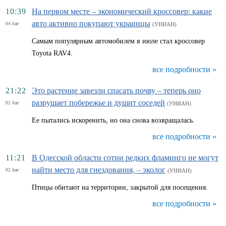
10:39
На первом месте – экономический кроссовер: какие
авто активно покупают украинцы
04 Авг
(УНИАН)
Самым популярным автомобилем в июле стал кроссовер
Toyota RAV4.
все подробности »
21:22
Это растение завезли спасать почву – теперь оно
разрушает побережье и душит соседей
02 Авг
(УНИАН)
Ее пытались искоренить, но она снова возвращалась.
все подробности »
11:21
В Одесской области сотни редких фламинго не могут
найти место для гнездования, – эколог
02 Авг
(УНИАН)
Птицы обитают на территории, закрытой для посещения.
все подробности »