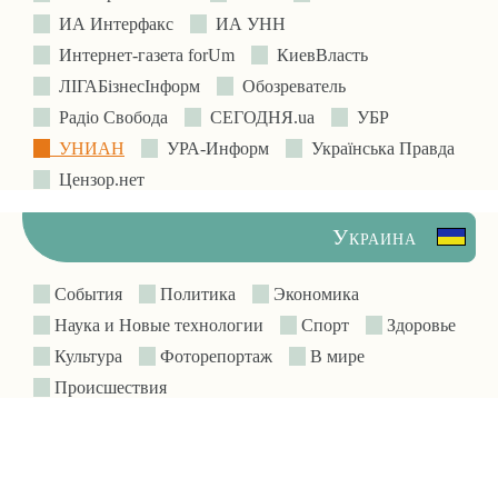
ИА Интерфакс
ИА УНН
Интернет-газета forUm
КиевВласть
ЛIГАБiзнесIнформ
Обозреватель
Радіо Свобода
СЕГОДНЯ.ua
УБР
УНИАН
УРА-Информ
Українська Правда
Цензор.нет
Украина
События
Политика
Экономика
Наука и Новые технологии
Спорт
Здоровье
Культура
Фоторепортаж
В мире
Происшествия