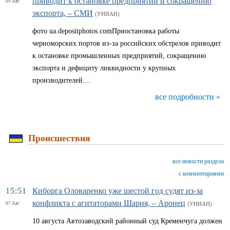
приводит к остановке предприятий и сокращению
04 Авг
экспорта, – СМИ
(УНИАН)
фото ua.depositphotos.comПриостановка работы
черноморских портов из-за российских обстрелов приводит
к остановке промышленных предприятий, сокращению
экспорта и дефициту ликвидности у крупных
производителей....
все подробности »
Происшествия
все новости раздела
с комментариями
15:51
Киборга Оловаренко уже шестой год судят из-за
конфликта с агитаторами Шария, – Аронец
07 Авг
(УНИАН)
10 августа Автозаводский районный суд Кременчуга должен