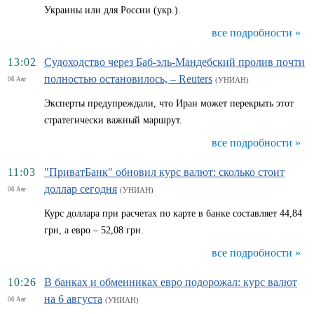
Украины или для России (укр.).
все подробности »
13:02
Судоходство через Баб-эль-Мандебский пролив почти
полностью остановилось, – Reuters
06 Авг
(УНИАН)
Эксперты предупреждали, что Иран может перекрыть этот
стратегически важный маршрут.
все подробности »
11:03
"ПриватБанк" обновил курс валют: сколько стоит
доллар сегодня
06 Авг
(УНИАН)
Курс доллара при расчетах по карте в банке составляет 44,84
грн, а евро – 52,08 грн.
все подробности »
10:26
В банках и обменниках евро подорожал: курс валют
на 6 августа
06 Авг
(УНИАН)