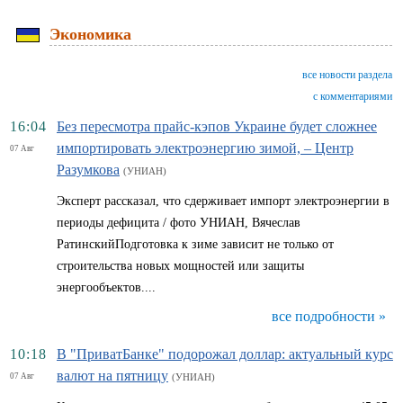
Экономика
все новости раздела
с комментариями
16:04
Без пересмотра прайс-кэпов Украине будет сложнее
импортировать электроэнергию зимой, – Центр
07 Авг
Разумкова
(УНИАН)
Эксперт рассказал, что сдерживает импорт электроэнергии в
периоды дефицита / фото УНИАН, Вячеслав
РатинскийПодготовка к зиме зависит не только от
строительства новых мощностей или защиты
энергообъектов....
все подробности »
10:18
В "ПриватБанке" подорожал доллар: актуальный курс
валют на пятницу
07 Авг
(УНИАН)