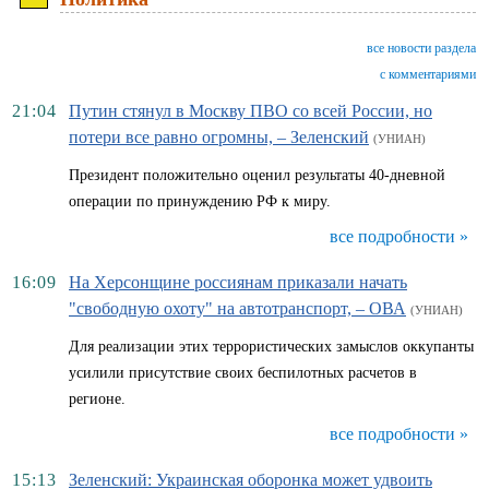
все новости раздела
с комментариями
21:04
Путин стянул в Москву ПВО со всей России, но
потери все равно огромны, – Зеленский
(УНИАН)
Президент положительно оценил результаты 40-дневной
операции по принуждению РФ к миру.
все подробности »
16:09
На Херсонщине россиянам приказали начать
"свободную охоту" на автотранспорт, – ОВА
(УНИАН)
Для реализации этих террористических замыслов оккупанты
усилили присутствие своих беспилотных расчетов в
регионе.
все подробности »
15:13
Зеленский: Украинская оборонка может удвоить