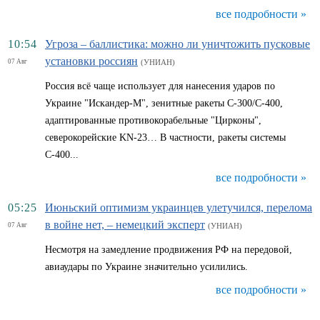
все подробности »
10:54
Угроза – баллистика: можно ли уничтожить пусковые
установки россиян
07 Авг
(УНИАН)
Россия всё чаще использует для нанесения ударов по
Украине "Искандер-М", зенитные ракеты С-300/С-400,
адаптированные противокорабельные "Цирконы",
северокорейские KN-23… В частности, ракеты системы
С-400...
все подробности »
05:25
Июньский оптимизм украинцев улетучился, перелома
в войне нет, – немецкий эксперт
07 Авг
(УНИАН)
Несмотря на замедление продвижения РФ на передовой,
авиаудары по Украине значительно усилились.
все подробности »