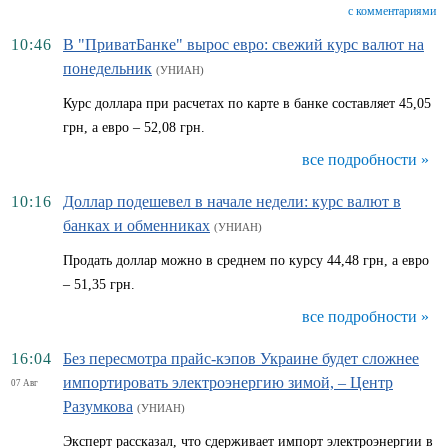
с комментариями
10:46
В "ПриватБанке" вырос евро: свежий курс валют на
понедельник
(УНИАН)
Курс доллара при расчетах по карте в банке составляет 45,05
грн, а евро – 52,08 грн.
все подробности »
10:16
Доллар подешевел в начале недели: курс валют в
банках и обменниках
(УНИАН)
Продать доллар можно в среднем по курсу 44,48 грн, а евро
– 51,35 грн.
все подробности »
16:04
Без пересмотра прайс-кэпов Украине будет сложнее
импортировать электроэнергию зимой, – Центр
07 Авг
Разумкова
(УНИАН)
Эксперт рассказал, что сдерживает импорт электроэнергии в