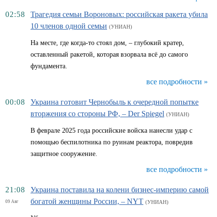
02:58
Трагедия семьи Вороновых: российская ракета убила
10 членов одной семьи
(УНИАН)
На месте, где когда-то стоял дом, – глубокий кратер,
оставленный ракетой, которая взорвала всё до самого
фундамента.
все подробности »
00:08
Украина готовит Чернобыль к очередной попытке
вторжения со стороны РФ, – Der Spiegel
(УНИАН)
В феврале 2025 года российские войска нанесли удар с
помощью беспилотника по руинам реактора, повредив
защитное сооружение.
все подробности »
21:08
Украина поставила на колени бизнес-империю самой
богатой женщины России, – NYT
09 Авг
(УНИАН)