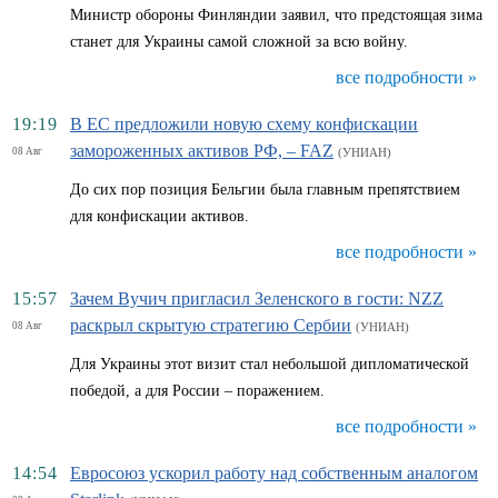
Министр обороны Финляндии заявил, что предстоящая зима
станет для Украины самой сложной за всю войну.
все подробности »
19:19
В ЕС предложили новую схему конфискации
замороженных активов РФ, – FAZ
08 Авг
(УНИАН)
До сих пор позиция Бельгии была главным препятствием
для конфискации активов.
все подробности »
15:57
Зачем Вучич пригласил Зеленского в гости: NZZ
раскрыл скрытую стратегию Сербии
08 Авг
(УНИАН)
Для Украины этот визит стал небольшой дипломатической
победой, а для России – поражением.
все подробности »
14:54
Евросоюз ускорил работу над собственным аналогом