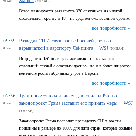
Starlink
08 Авг
(УНИАН)
Всего планируется развернуть 330 спутников на низкой
околоземной орбите и 18 – на средней околоземной орбите.
все подробности »
09:59
Разведка США связывает с Россией дрон со
взрывчаткой в аэропорту Лейпцига, – WSJ
08 Авг
(УНИАН)
Инцидент в Лейпциге рассматривают не только как
отдельный случай с опасным дроном, но и в более широком
контексте роста гибридных угроз в Европе.
все подробности »
02:56
Трамп неохотно усиливает давление на РФ, но
законопроект Грэма заставит его принять меры, – WSJ
08 Авг
(УНИАН)
Законопроект Грэма позволит президенту США ввести
пошлины в размере до 100% для пяти стран, которые больше
всего импортируют российскую нефть и газ.