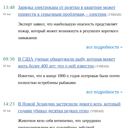
13:48
Зарядка электрокара от розетки в квартире может
привести к серьезным проблемам, - электрик
09 Авг
(УНИАН)
Эксперт заявил, что наибольшую опасность представляет
пожар, который может возникнуть в результате короткого
замыкания.
все подробности »
09:30
В США ученые обнаружили рыбу, которая может
жить более 400 лет: что о ней известно
08 Авг
(УНИАН)
Известно, что в конце 1800-х годов осетровые были почти
полностью истреблены рыбаками.
все подробности »
14:23
В Новой Зеландии застрелили дикого кота, который
годами убивал десятки редких птиц
06 Авг
(УНИАН)
Животное вело себя нетипично, что затрудняло
прогнозирование его дальнейших действий.