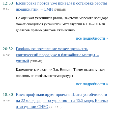
12:53
Блокировка портов уже привела к остановке работы
предприятий, – СМИ
07 Авг
(УНИАН)
По оценкам участников рынка, закрытие морского коридора
может обходиться украинской металлургии в 150–200 млн
долларов прямых убытков ежемесячно.
все подробности »
20:52
Глобальное потепление может превысить
критический порог уже в ближайшие месяцы, –
05 Авг
ученый
(УНИАН)
Климатическое явление Эль-Ниньо в Тихом океане может
повлиять на глобальные температуры.
все подробности »
18:30
Киев профинансирует проекты Плана устойчивости
на 22 млрд грн, а государство – на 15,5 млрд: Кличко
05 Авг
о заседании СНБО
(УНИАН)