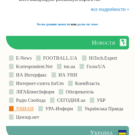
все подробности »
более ранние новости
или
далее по теме
Новости
E-News
FOOTBALL.UA
HiTech.Expert
Korrespondent.Net
tsn.ua
ГолосUA
ИА Интерфакс
ИА УНН
Интернет-газета forUm
КиевВласть
ЛIГАБiзнесIнформ
Обозреватель
Радіо Свобода
СЕГОДНЯ.ua
УБР
УНИАН
УРА-Информ
Українська Правда
Цензор.нет
Украина