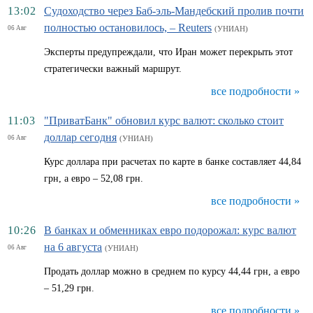
13:02
Судоходство через Баб-эль-Мандебский пролив почти
полностью остановилось, – Reuters
06 Авг
(УНИАН)
Эксперты предупреждали, что Иран может перекрыть этот
стратегически важный маршрут.
все подробности »
11:03
"ПриватБанк" обновил курс валют: сколько стоит
доллар сегодня
06 Авг
(УНИАН)
Курс доллара при расчетах по карте в банке составляет 44,84
грн, а евро – 52,08 грн.
все подробности »
10:26
В банках и обменниках евро подорожал: курс валют
на 6 августа
06 Авг
(УНИАН)
Продать доллар можно в среднем по курсу 44,44 грн, а евро
– 51,29 грн.
все подробности »