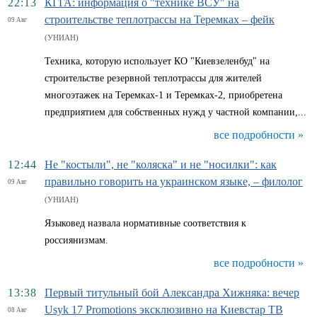
22:13
КГГА: информация о "технике ВСУ" на
строительстве теплотрассы на Теремках – фейк
09 Авг
(УНИАН)
Техника, которую использует КО "Киевзеленбуд" на
строительстве резервной теплотрассы для жителей
многоэтажек на Теремках-1 и Теремках-2, приобретена
предприятием для собственных нужд у частной компании,...
все подробности »
12:44
Не "костыли", не "коляска" и не "носилки": как
правильно говорить на украинском языке, – филолог
09 Авг
(УНИАН)
Языковед назвала нормативные соответствия к
россиянизмам.
все подробности »
13:38
Первый титульный бой Александра Хижняка: вечер
Usyk 17 Promotions эксклюзивно на Киевстар ТВ
08 Авг