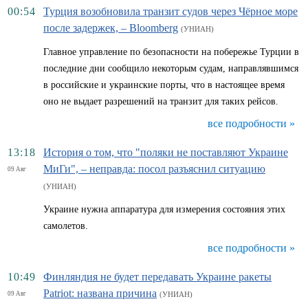
00:54
Турция возобновила транзит судов через Чёрное море
после задержек, – Bloomberg
(УНИАН)
Главное управление по безопасности на побережье Турции в
последние дни сообщило некоторым судам, направлявшимся
в российские и украинские порты, что в настоящее время
оно не выдает разрешений на транзит для таких рейсов.
все подробности »
13:18
История о том, что "поляки не поставляют Украине
МиГи", – неправда: посол разъяснил ситуацию
09 Авг
(УНИАН)
Украине нужна аппаратура для измерения состояния этих
самолетов.
все подробности »
10:49
Финляндия не будет передавать Украине ракеты
Patriot: названа причина
09 Авг
(УНИАН)