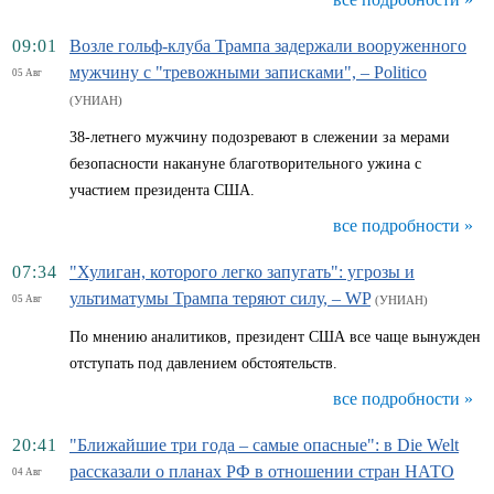
09:01
Возле гольф-клуба Трампа задержали вооруженного
мужчину с "тревожными записками", – Politico
05 Авг
(УНИАН)
38-летнего мужчину подозревают в слежении за мерами
безопасности накануне благотворительного ужина с
участием президента США.
все подробности »
07:34
"Хулиган, которого легко запугать": угрозы и
ультиматумы Трампа теряют силу, – WP
05 Авг
(УНИАН)
По мнению аналитиков, президент США все чаще вынужден
отступать под давлением обстоятельств.
все подробности »
20:41
"Ближайшие три года – самые опасные": в Die Welt
рассказали о планах РФ в отношении стран НАТО
04 Авг