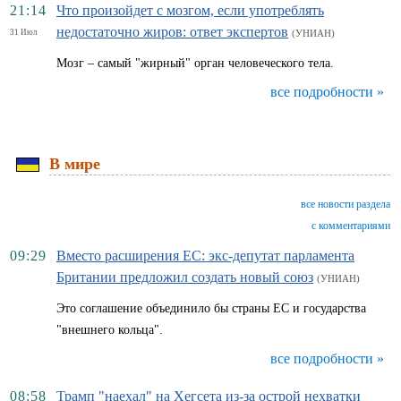
21:14
Что произойдет с мозгом, если употреблять
недостаточно жиров: ответ экспертов
31 Июл
(УНИАН)
Мозг – самый "жирный" орган человеческого тела.
все подробности »
В мире
все новости раздела
с комментариями
09:29
Вместо расширения ЕС: экс-депутат парламента
Британии предложил создать новый союз
(УНИАН)
Это соглашение объединило бы страны ЕС и государства
"внешнего кольца".
все подробности »
08:58
Трамп "наехал" на Хегсета из-за острой нехватки