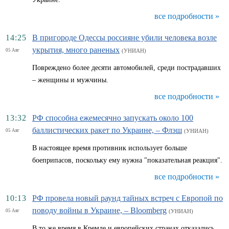
все подробности »
14:25
В пригороде Одессы россияне убили человека возле
укрытия, много раненых
05 Авг
(УНИАН)
Повреждено более десяти автомобилей, среди пострадавших
– женщины и мужчины.
все подробности »
13:32
РФ способна ежемесячно запускать около 100
баллистических ракет по Украине, – Флэш
05 Авг
(УНИАН)
В настоящее время противник использует больше
боеприпасов, поскольку ему нужна "показательная реакция".
все подробности »
10:13
РФ провела новый раунд тайных встреч с Европой по
поводу войны в Украине, – Bloomberg
05 Авг
(УНИАН)
В то же время в Кремле и европейских странах отказались