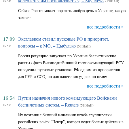
колеблется им воспользоваться, – Sky News
05 Авг
(УНИАН)
Сейчас Россия может поразить любую цель в Украине, какую
захочет.
все подробности »
17:09
Эксглавком ставил пусковые РФ в приоритет,
вопросы – к МО, – Цыбулько
05 Авг
(УНИАН)
Россия регулярно запускает по Украине баллистические
ракеты / фото ВикипедияБывший главнокомандующий ВСУ
определил пусковые установки РФ одним из приоритетов
для ГУР и ССО, но для нанесения ударов по целям...
все подробности »
16:54
Путин назначил нового командующего Войсками
беспилотных систем, – Reuters
05 Авг
(УНИАН)
Их возглавил бывший начальник штаба группировки
российских войск "Центр", которая ведет боевые действия в
Украине.