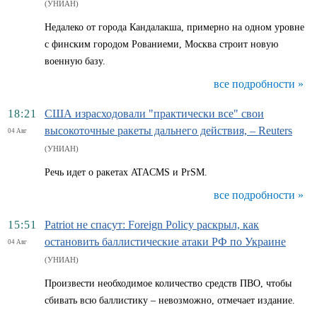
(УНИАН)
Недалеко от города Кандалакша, примерно на одном уровне
с финским городом Рованиеми, Москва строит новую
военную базу.
все подробности »
18:21
США израсходовали "практически все" свои
высокоточные ракеты дальнего действия, – Reuters
04 Авг
(УНИАН)
Речь идет о ракетах ATACMS и PrSM.
все подробности »
15:51
Patriot не спасут: Foreign Policy раскрыл, как
остановить баллистические атаки РФ по Украине
04 Авг
(УНИАН)
Произвести необходимое количество средств ПВО, чтобы
сбивать всю баллистику – невозможно, отмечает издание.