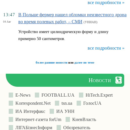
все подробности »
13:47
В Польше фермер нашел обломки неизвестного дрона
во время полевых работ, – СМИ
04 Авг
(УНИАН)
Устройство имеет цилиндрическую форму и длину
примерно 50 сантиметров.
все подробности »
более ранние новости
или
далее по теме
Новости
E-News
FOOTBALL.UA
HiTech.Expert
Korrespondent.Net
tsn.ua
ГолосUA
ИА Интерфакс
ИА УНН
Интернет-газета forUm
КиевВласть
ЛIГАБiзнесIнформ
Обозреватель