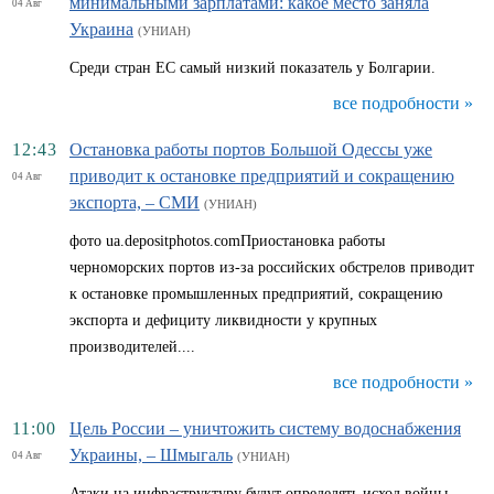
минимальными зарплатами: какое место заняла
04 Авг
Украина
(УНИАН)
Среди стран ЕС самый низкий показатель у Болгарии.
все подробности »
12:43
Остановка работы портов Большой Одессы уже
приводит к остановке предприятий и сокращению
04 Авг
экспорта, – СМИ
(УНИАН)
фото ua.depositphotos.comПриостановка работы
черноморских портов из-за российских обстрелов приводит
к остановке промышленных предприятий, сокращению
экспорта и дефициту ликвидности у крупных
производителей....
все подробности »
11:00
Цель России – уничтожить систему водоснабжения
Украины, – Шмыгаль
04 Авг
(УНИАН)
Атаки на инфраструктуру будут определять исход войны,