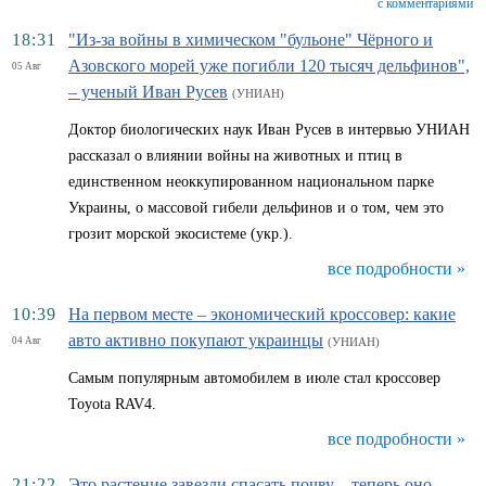
с комментариями
18:31
"Из-за войны в химическом "бульоне" Чёрного и
Азовского морей уже погибли 120 тысяч дельфинов",
05 Авг
– ученый Иван Русев
(УНИАН)
Доктор биологических наук Иван Русев в интервью УНИАН
рассказал о влиянии войны на животных и птиц в
единственном неоккупированном национальном парке
Украины, о массовой гибели дельфинов и о том, чем это
грозит морской экосистеме (укр.).
все подробности »
10:39
На первом месте – экономический кроссовер: какие
авто активно покупают украинцы
04 Авг
(УНИАН)
Самым популярным автомобилем в июле стал кроссовер
Toyota RAV4.
все подробности »
21:22
Это растение завезли спасать почву – теперь оно