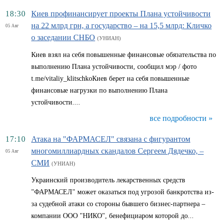
18:30
Киев профинансирует проекты Плана устойчивости
на 22 млрд грн, а государство – на 15,5 млрд: Кличко
05 Авг
о заседании СНБО
(УНИАН)
Киев взял на себя повышенные финансовые обязательства по
выполнению Плана устойчивости, сообщил мэр / фото
t.me/vitaliy_klitschkoКиев берет на себя повышенные
финансовые нагрузки по выполнению Плана
устойчивости....
все подробности »
17:10
Атака на "ФАРМАСЕЛ" связана с фигурантом
многомиллиардных скандалов Сергеем Дядечко, –
05 Авг
СМИ
(УНИАН)
Украинский производитель лекарственных средств
"ФАРМАСЕЛ" может оказаться под угрозой банкротства из-
за судебной атаки со стороны бывшего бизнес-партнера –
компании ООО "НИКО", бенефициаром которой до...