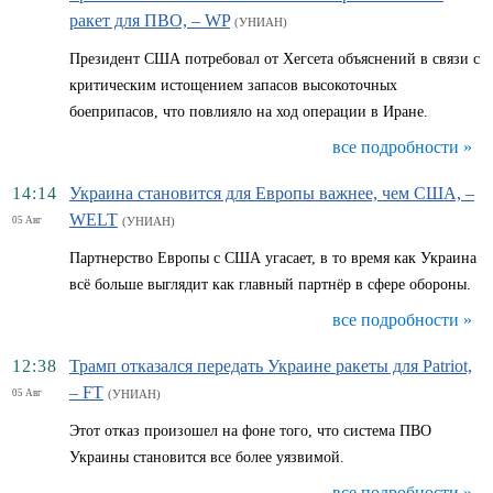
ракет для ПВО, – WP
(УНИАН)
Президент США потребовал от Хегсета объяснений в связи с
критическим истощением запасов высокоточных
боеприпасов, что повлияло на ход операции в Иране.
все подробности »
14:14
Украина становится для Европы важнее, чем США, –
WELT
05 Авг
(УНИАН)
Партнерство Европы с США угасает, в то время как Украина
всё больше выглядит как главный партнёр в сфере обороны.
все подробности »
12:38
Трамп отказался передать Украине ракеты для Patriot,
– FT
05 Авг
(УНИАН)
Этот отказ произошел на фоне того, что система ПВО
Украины становится все более уязвимой.
все подробности »