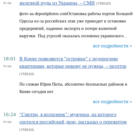
железной руды из Украины, – СМИ
05 Авг
(УНИАН)
фото ua.depositphotos.comОстановка работы портов Большой
Одессы из-за российских атак уже приводит к остановке
предприятий, падению экспорта и потере валютной
выручки. Под угрозой оказалась половина украинского...
все подробности »
18:01
В Киеве появляются "островки" с недорогими
квартирами, которые никому не нужны, – риэлтор
04 Авг
(УНИАН)
По словам Юрия Питы, абсолютно безопасных районов в
Киеве сегодня нет.
все подробности »
16:24
"Смотри, я колхозник": мужчина, на которого
охотился российский дрон, рассказал о пережитом
04 Авг
(УНИАН)