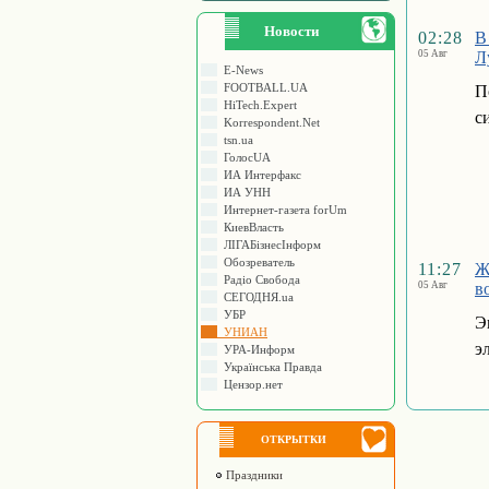
Новости
02:28
В
05 Авг
Л
E-News
FOOTBALL.UA
П
HiTech.Expert
с
Korrespondent.Net
tsn.ua
ГолосUA
ИА Интерфакс
ИА УНН
Интернет-газета forUm
КиевВласть
ЛIГАБiзнесIнформ
Обозреватель
11:27
Ж
Радіо Свобода
05 Авг
в
СЕГОДНЯ.ua
УБР
Э
УНИАН
э
УРА-Информ
Українська Правда
Цензор.нет
ОТКРЫТКИ
Праздники