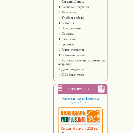
Сегодня День...
Смешные открытки
Моя семья
Учёба и работа
События
Поздравления
Друзьям
Любимым
Брачные
Ретро открытки
Соболезнования
Христианские анимированные
открытки
День рождения
С Добрым утро
ИНФОРМЕРЫ
Календарные информеры
для сайтов
→