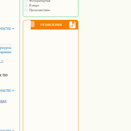
Фоторепортаж
В мире
Происшествия
ОБЪЯВЛЕНИЯ
ности »
 раздела
тариями
 –
ы по
ности »
над
ности »