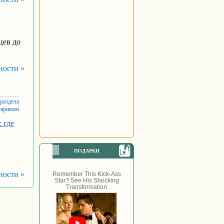
цев до
ности »
 раздела
тариями
 где
ПОДАРКИ
ности »