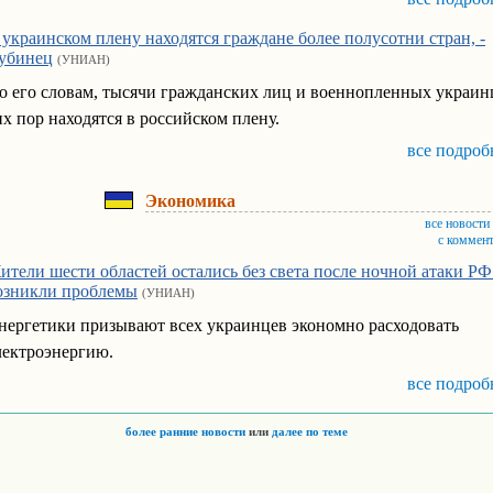
 украинском плену находятся граждане более полусотни стран, -
убинец
(УНИАН)
о его словам, тысячи гражданских лиц и военнопленных украин
их пор находятся в российском плену.
все подроб
Экономика
все новости
с коммен
ители шести областей остались без света после ночной атаки РФ:
озникли проблемы
(УНИАН)
нергетики призывают всех украинцев экономно расходовать
лектроэнергию.
все подроб
более ранние новости
или
далее по теме