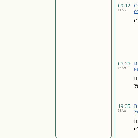
09:12
С
04 Авг
о
О
05:25
И
07 Авг
н
Н
У
19:35
В
06 Авг
У
П
о