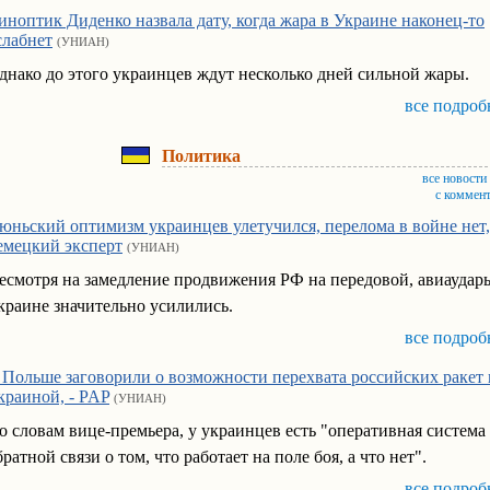
иноптик Диденко назвала дату, когда жара в Украине наконец-то
слабнет
(УНИАН)
днако до этого украинцев ждут несколько дней сильной жары.
все подроб
Политика
все новости
с коммен
юньский оптимизм украинцев улетучился, перелома в войне нет,
емецкий эксперт
(УНИАН)
есмотря на замедление продвижения РФ на передовой, авиаудар
краине значительно усилились.
все подроб
 Польше заговорили о возможности перехвата российских ракет 
краиной, - PAP
(УНИАН)
о словам вице-премьера, у украинцев есть "оперативная система
братной связи о том, что работает на поле боя, а что нет".
все подроб