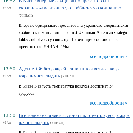
16:52
В Киеве впервые официально презентовали
украинско-американскую лоббистскую компанию
03 Авг
(УНИАН)
Впервые официально презентована украинско-американская
лоббистская компания - The first Ukrainian-American strategic
lobby and advocacy company. Презентация состоялась в
пресс-центре УНИАН. "Мы...
все подробности »
13:50
Адские +36 без дождей: синоптик ответила, когда
жара начнет спадать
02 Авг
(УНИАН)
В Киеве 3 августа температура воздуха достигнет 34
градусов.
все подробности »
13:50
Все только начинается: синоптик ответила, когда жара
начнет спадать
02 Авг
(УНИАН)
В Киеве 3 августа температура воздуха достигнет 34