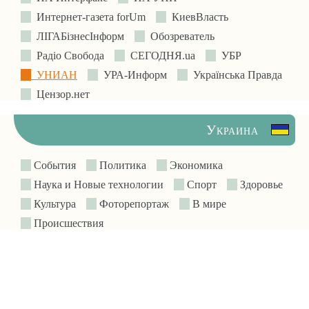
Интернет-газета forUm
КиевВласть
ЛIГАБiзнесIнформ
Обозреватель
Радіо Свобода
СЕГОДНЯ.ua
УБР
УНИАН
УРА-Информ
Українська Правда
Цензор.нет
Украина
События
Политика
Экономика
Наука и Новые технологии
Спорт
Здоровье
Культура
Фоторепортаж
В мире
Происшествия