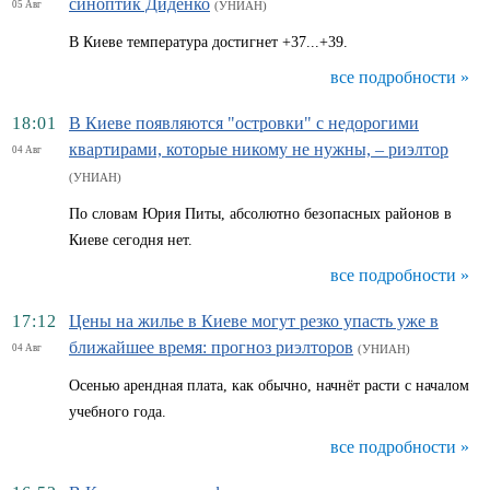
синоптик Диденко
05 Авг
(УНИАН)
В Киеве температура достигнет +37...+39.
все подробности »
18:01
В Киеве появляются "островки" с недорогими
квартирами, которые никому не нужны, – риэлтор
04 Авг
(УНИАН)
По словам Юрия Питы, абсолютно безопасных районов в
Киеве сегодня нет.
все подробности »
17:12
Цены на жилье в Киеве могут резко упасть уже в
ближайшее время: прогноз риэлторов
04 Авг
(УНИАН)
Осенью арендная плата, как обычно, начнёт расти с началом
учебного года.
все подробности »