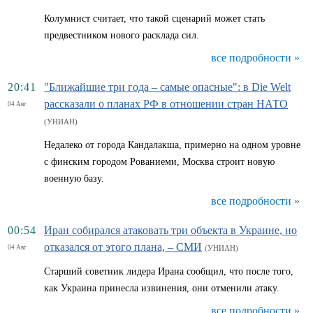
Колумнист считает, что такой сценарий может стать
предвестником нового расклада сил.
все подробности »
20:41
"Ближайшие три года – самые опасные": в Die Welt
рассказали о планах РФ в отношении стран НАТО
04 Авг
(УНИАН)
Недалеко от города Кандалакша, примерно на одном уровне
с финским городом Рованиеми, Москва строит новую
военную базу.
все подробности »
00:54
Иран собирался атаковать три объекта в Украине, но
отказался от этого плана, – СМИ
04 Авг
(УНИАН)
Старший советник лидера Ирана сообщил, что после того,
как Украина принесла извинения, они отменили атаку.
все подробности »