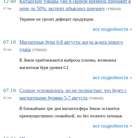
12:40
Китайские товары уже в скором времени прибавят в
цене до 50%: эксперт объяснил причину
07 Авг
(УНИАН)
Украине не грозит дефицит продукции.
все подробности »
07:10
Магнитные бури 6-8 августа: когда ждать нового
удара
06 Авг
(УНИАН)
К Земле приближаются выбросы плазмы, возможна
магнитная буря уровня G1.
все подробности »
07:10
Солнце успокоилось, но не полностью: что будет с
магнитными бурями 5-7 августа
05 Авг
(УНИАН)
В ближайшие три дня магнитосфера Земли останется
преимущественно спокойной, но без полного затишья.
все подробности »