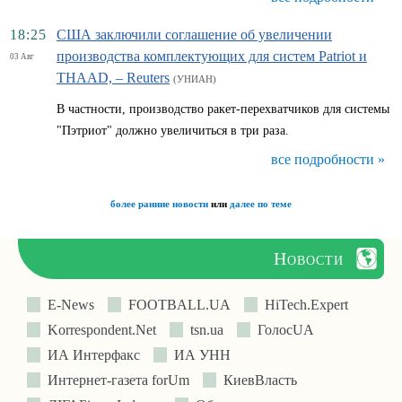
18:25
США заключили соглашение об увеличении
производства комплектующих для систем Patriot и
03 Авг
THAAD, – Reuters
(УНИАН)
В частности, производство ракет-перехватчиков для системы
"Пэтриот" должно увеличиться в три раза.
все подробности »
более ранние новости
или
далее по теме
Новости
E-News
FOOTBALL.UA
HiTech.Expert
Korrespondent.Net
tsn.ua
ГолосUA
ИА Интерфакс
ИА УНН
Интернет-газета forUm
КиевВласть