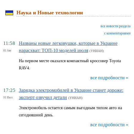
Наука и Новые технологии
все новости раздела
с комментариями
11:58
Названы новые легковушки, которые в Украине
нарасхват: ТОП-10 моделей июля
05 Авг
(УНИАН)
На первом месте оказался компактный кроссовер Toyota
RAV4.
все подробности »
17:25
Зарядка электромобилей в Украине станет дороже:
эксперт озвучил детали
31 Июл
(УНИАН)
Электромобиль остается самым выгодным типом авто на
сегодняшний день.
все подробности »