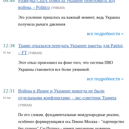
06:48
Разведка США помогла Украине переломить ход
войны, - Politico
(УНИАН)
Это усиление пришлось на важный момент, ведь Украина
получила рычаги давления.
все подробности »
12:38
Трамп отказался передать Украине ракеты для Patriot,
– FT
05 Авг
(УНИАН)
Этот отказ произошел на фоне того, что система ПВО
Украины становится все более уязвимой.
все подробности »
22:31
Войны в Иране и Украине никогда не были
отдельными конфликтами, - экс-советник Трампа
04 Авг
(УНИАН)
По его словам, фундаментальные международные реалии,
особенно формирующаяся ось Пекин-Москва - "партнерство
без границ" Си-Путина - имеют решающее значение.