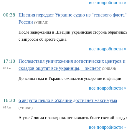
все подробности »
00:38
Швеция передаст Украине судно из "теневого флота"
России
(УНИАН)
После задержания в Швеции украинская сторона обратилась
с запросом об аресте судна.
все подробности »
17:10
Последствия уничтожения логистических центров и
складов ощутят все украинцы, – эксперт
05 Авг
(УНИАН)
До конца года в Украине ожидается ускорение инфляции.
все подробности »
16:30
6 августа пекло в Украине достигнет максимума
05 Авг
(УНИАН)
А уже 7 числа с запада начнет заходить более свежий воздух.
все подробности »