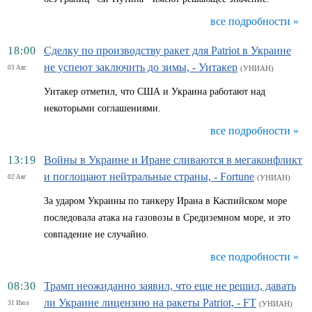
все подробности »
18:00
Сделку по производству ракет для Patriot в Украине
не успеют заключить до зимы, - Уитакер
03 Авг
(УНИАН)
Уитакер отметил, что США и Украина работают над
некоторыми соглашениями.
все подробности »
13:19
Войны в Украине и Иране сливаются в мегаконфликт
и поглощают нейтральные страны, - Fortune
02 Авг
(УНИАН)
За ударом Украины по танкеру Ирана в Каспийском море
последовала атака на газовозы в Средиземном море, и это
совпадение не случайно.
все подробности »
08:30
Трамп неожиданно заявил, что еще не решил, давать
ли Украине лицензию на ракеты Patriot, - FT
31 Июл
(УНИАН)