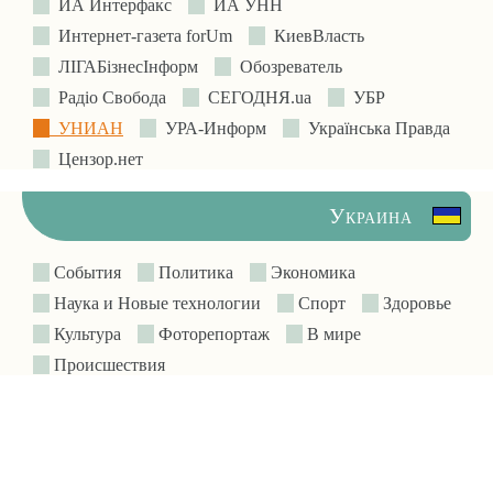
ИА Интерфакс
ИА УНН
Интернет-газета forUm
КиевВласть
ЛIГАБiзнесIнформ
Обозреватель
Радіо Свобода
СЕГОДНЯ.ua
УБР
УНИАН
УРА-Информ
Українська Правда
Цензор.нет
Украина
События
Политика
Экономика
Наука и Новые технологии
Спорт
Здоровье
Культура
Фоторепортаж
В мире
Происшествия