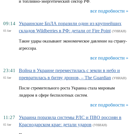
и топливно-энергетический сектор РФ.
все подробности »
09:14
Украинские БпЛА поразили один из крупнейших
складов Wildberries в РФ: детали от Fire Point
03 Авг
(УНИАН)
Такие удары оказывают экономическое давление на страну-
агрессора.
все подробности »
23:41
Война в Украине переместилась с земли в небо и
превратилась в битву дронов, – The Guardian
02 Авг
(УНИАН)
После стремительного роста Украина стала мировым
лидером в сфере беспилотных систем.
все подробности »
11:27
Украина поразила системы РЛС и ПВО россиян в
Краснодарском крае: детали ударов
02 Авг
(УНИАН)