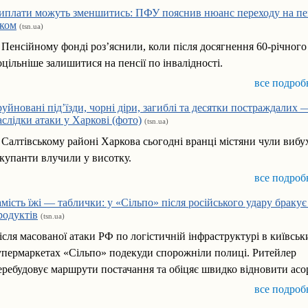
иплати можуть зменшитись: ПФУ пояснив нюанс переходу на пе
іком
(tsn.ua)
 Пенсійному фонді роз’яснили, коли після досягнення 60-річного
оцільніше залишитися на пенсії по інвалідності.
все подроб
руйновані під’їзди, чорні діри, загиблі та десятки постраждалих 
аслідки атаки у Харкові (фото)
(tsn.ua)
 Салтівському районі Харкова сьогодні вранці містяни чули вибу
купанти влучили у висотку.
все подроб
амість їжі — таблички: у «Сільпо» після російського удару бракує
родуктів
(tsn.ua)
ісля масованої атаки РФ по логістичній інфраструктурі в київськ
упермаркетах «Сільпо» подекуди спорожніли полиці. Ритейлер
еребудовує маршрути постачання та обіцяє швидко відновити асо
все подроб