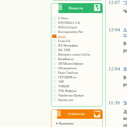
12:07
“
Новости
Ч
E-News
FOOTBALL.UA
HiTech.Expert
12:04
А
Korrespondent.Net
с
tsn.ua
ГолосUA
В
ИА Интерфакс
р
ИА УНН
Интернет-газета forUm
КиевВласть
ЛIГАБiзнесIнформ
Обозреватель
12:04
Я
Радіо Свобода
В
СЕГОДНЯ.ua
УБР
р
УНИАН
УРА-Информ
Українська Правда
Цензор.нет
11:39
Ч
Д
ОТКРЫТКИ
в
Праздники
п