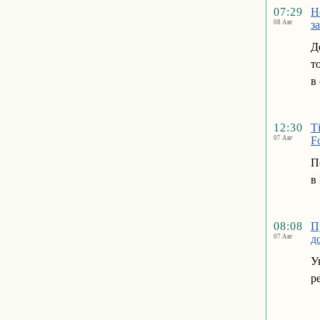
07:29
Н
08 Авг
з
Д
т
в
12:30
Т
07 Авг
Fo
П
в
08:08
П
07 Авг
д
У
р