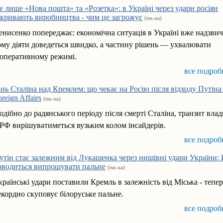
е лише «Нова пошта» та «Розетка»: в Україні через удари росіян
акривають виробництва - чим це загрожує
(tsn.ua)
енисенко попереджає: економічна ситуація в Україні вже надзвич
ому діяти доведеться швидко, а частину рішень — ухвалювати
 оперативному режимі.
все подроб
інь Сталіна над Кремлем: що чекає на Росію після відходу Путін
reign Affairs
(tsn.ua)
одібно до радянського періоду після смерті Сталіна, транзит влад
 РФ вирішуватиметься вузьким колом інсайдерів.
все подроб
утін стає залежним від Лукашенка через нищівні удари України:
оводиться випрошувати пальне
(tsn.ua)
країнські удари поставили Кремль в залежність від Міська - тепе
екордно скуповує білоруське пальне.
все подроб