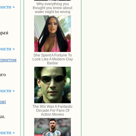
ности »
разі
ности »
тернетом
ого
ности »
ові
хи.
ности »