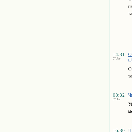
п
т
14:31
О
07 Авг
в
О
т
08:32
Ч
07 Авг
У
м
16:30
П