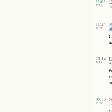
11:08
"
06 Авг
(t
11:24
З
05 Авг
п
П
н
23:14
П
04 Авг
ж
Р
к
з
05:35
У
04 Авг
(t
С