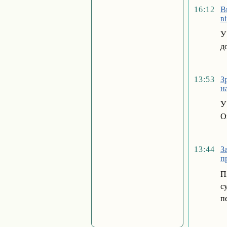
16:12
В
в
У
д
13:53
З
н
У
О
13:44
З
п
П
с
п