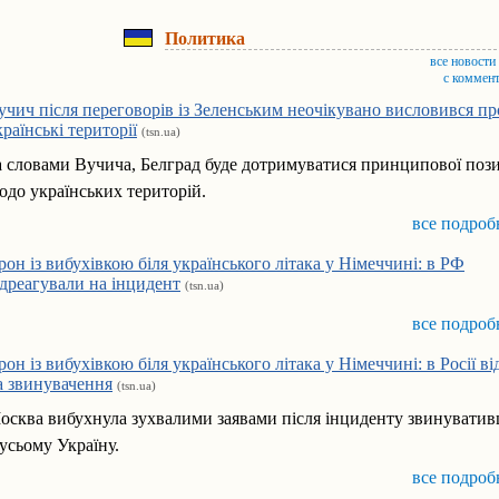
Политика
все новости
с коммен
учич після переговорів із Зеленським неочікувано висловився пр
країнські території
(tsn.ua)
а словами Вучича, Белград буде дотримуватися принципової пози
одо українських територій.
все подроб
рон із вибухівкою біля українського літака у Німеччині: в РФ
ідреагували на інцидент
(tsn.ua)
все подроб
рон із вибухівкою біля українського літака у Німеччині: в Росії в
а звинувачення
(tsn.ua)
осква вибухнула зухвалими заявами після інциденту звинувати
 усьому Україну.
все подроб