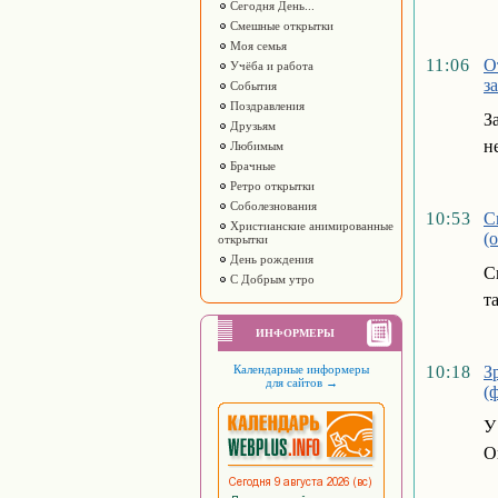
Сегодня День...
Смешные открытки
Моя семья
11:06
О
Учёба и работа
з
События
Поздравления
З
Друзьям
н
Любимым
Брачные
Ретро открытки
Соболезнования
10:53
С
Христианские анимированные
(
открытки
День рождения
С
С Добрым утро
т
ИНФОРМЕРЫ
Календарные информеры
10:18
З
для сайтов
→
(
У
О