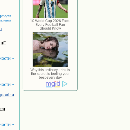
 раздела
тариями
о
ції
ности »
ности »
ідповіли
вши
ности »