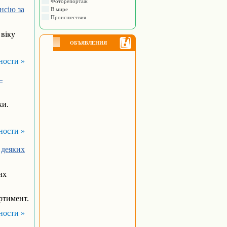
Фоторепортаж
нсію за
В мире
Происшествия
 віку
ОБЪЯВЛЕНИЯ
ности »
—
хи.
ности »
 деяких
их
ртимент.
ности »