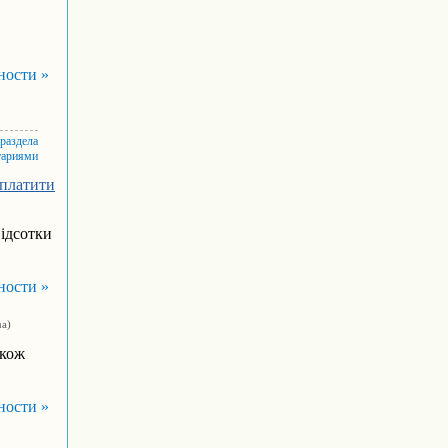
ности »
 раздела
тариями
 платити
відсотки
ности »
ua)
акож
ности »