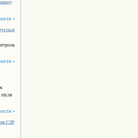
ївщину
ности »
тується
онтроль
ности »
вж
 після
ности »
ком СЗР