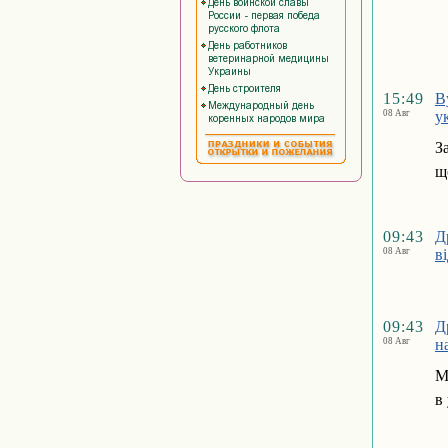
15:49
В
08 Авг
у
З
щ
09:43
Д
08 Авг
в
09:43
Д
08 Авг
н
М
в