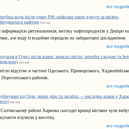
все подроб
труйна вода після удару РФ: київське озеро вдруге за місяць
абруднилося нафтою
(tsn.ua)
а інформацією рятувальників, витоку нафтопродуктів у Дніпро на
емає, але воду із водойми передали на лабораторні дослідження.
все подроб
итуація в Одесі після атаки: зникло світло, перебої з водою та Ін
оновлено)
(tsn.ua)
вітло відсутнє в частині Одеського, Приморського, Хаджибейськ
а Пересипського районів.
все подроб
руйнувані під’їзди, чорні діри та загиблі — наслідки атаки у Харк
фото)
(tsn.ua)
 Салтівському районі Харкова сьогодні вранці містяни чули вибу
купанти влучили у висотку.
все подроб