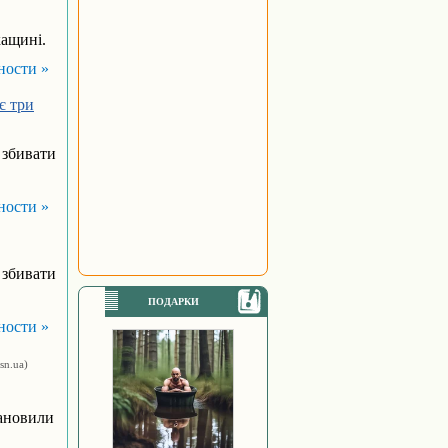
кащині.
ности »
є три
б збивати
ности »
б збивати
ПОДАРКИ
ности »
tsn.ua)
тановили