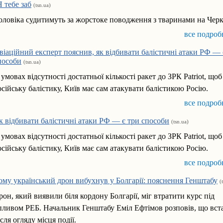
Я тебе заб
(tsn.ua)
оловіка судитимуть за жорстоке поводження з тваринами на Чер
все подроб
віаційний експерт пояснив, як відбивати балістичні атаки РФ — 
пособи
(tsn.ua)
 умовах відсутності достатньої кількості ракет до ЗРК Patriot, що
осійську балістику, Київ має сам атакувати балістикою Росію.
все подроб
к відбивати балістичні атаки РФ — є три способи
(tsn.ua)
 умовах відсутності достатньої кількості ракет до ЗРК Patriot, що
осійську балістику, Київ має сам атакувати балістикою Росію.
все подроб
ому український дрон вибухнув у Болгарії: пояснення Генштабу
(
рон, який виявили біля кордону Болгарії, міг втратити курс під
пливом РЕБ. Начальник Генштабу Еміл Ефтімов розповів, що вс
ісля огляду місця події.