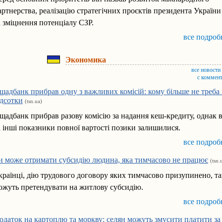
артнерства, реалізацію стратегічних проєктів президента України
а зміцнення потенціалу СЗР.
все подроб
Экономика
все новости
с коммен
щадбанк прибрав одну з важливих комісій: кому більше не треба
ідсотки
(tsn.ua)
щадбанк прибрав разову комісію за надання кеш-кредиту, однак 
а інші показники повної вартості позики залишилися.
все подроб
и може отримати субсидію людина, яка тимчасово не працює
(tsn.
країнці, дію трудового договору яких тимчасово призупинено, т
ожуть претендувати на житлову субсидію.
все подроб
одаток на картоплю та моркву: селян можуть змусити платити за