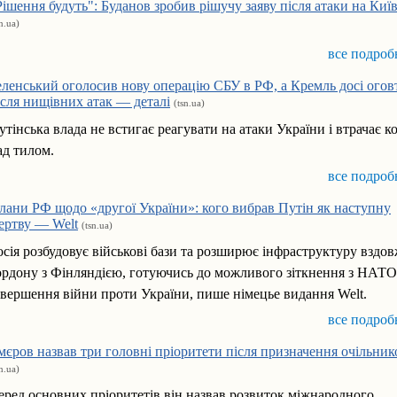
Рішення будуть": Буданов зробив рішучу заяву після атаки на Ки
sn.ua)
все подроб
еленський оголосив нову операцію СБУ в РФ, а Кремль досі огов
ісля нищівних атак — деталі
(tsn.ua)
утінська влада не встигає реагувати на атаки України і втрачає к
ад тилом.
все подроб
лани РФ щодо «другої України»: кого вибрав Путін як наступну
ертву — Welt
(tsn.ua)
осія розбудовує військові бази та розширює інфраструктуру вздо
ордону з Фінляндією, готуючись до можливого зіткнення з НАТО
авершення війни проти України, пише німецье видання Welt.
все подроб
мєров назвав три головні пріоритети після призначення очільни
sn.ua)
еред основних пріоритетів він назвав розвиток міжнародного