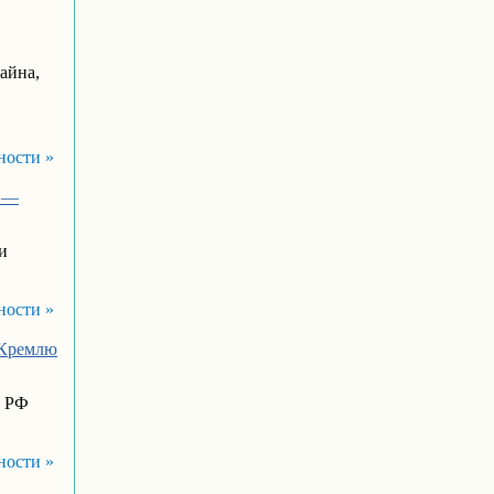
айна,
ности »
а —
и
ности »
 Кремлю
р РФ
ности »