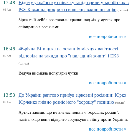
17:48
Відому українську співачку запідозрили у заробітках в
РФ: Кажанна розкрила свою справжню позицію
06 Авг
(tsn.ua)
Зірка та її лейбл розставили крапки над «і» у чутках про
співпрацю з росіянами.
все подробности »
16:48
46-річна Вітвіцька на останніх місяцях вагітності
відповіла на закиди про "накладний живіт" і ЕКЗ
06 Авг
(tsn.ua)
Ведуча висміяла популярні чутки.
все подробности »
13:53
До України раптово прибув зірковий росіянин: Юрко
Юрченко гнівно розніс його "хорошу" позицію
06 Авг
(tsn.ua)
Артист заявив, що не визнає поняття "хороших росіян",
навіть якщо вони відкрито засуджують війну проти України.
все подробности »