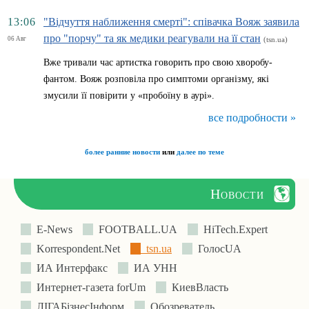
13:06
"Відчуття наближення смерті": співачка Вояж заявила
про "порчу" та як медики реагували на її стан
06 Авг
(tsn.ua)
Вже тривали час артистка говорить про свою хворобу-
фантом. Вояж розповіла про симптоми організму, які
змусили її повірити у «пробоїну в аурі».
все подробности »
более ранние новости
или
далее по теме
Новости
E-News
FOOTBALL.UA
HiTech.Expert
Korrespondent.Net
tsn.ua
ГолосUA
ИА Интерфакс
ИА УНН
Интернет-газета forUm
КиевВласть
ЛIГАБiзнесIнформ
Обозреватель