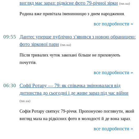
вигляд має зараз: рідкісне фото 79-річної зірки
(tsn.ua)
Родина вже привітала іменинницю з днем народження.
все подробности »
09:55
Дантес уперше публічно з’явився з новою обраницею:
фото зіркової пари
(tsn.ua)
Після тривалих чуток закохані більше не приховують
почуттів.
все подробности »
06:30
Софії Ротару — 79: як співачка змінювалася від
дитинства до сьогодні і де живе зараз під час війни
(tsn.ua)
Софія Ротару святкує 79-річчя. Пропонуємо поглянути, який
вигляд мала на рідкісних фото в молодості й де вона зараз.
все подробности »