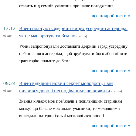
ставить під сумнів уявлення про наше походження.
все подробности »
13:12
Вчені планують ядерний вибух усередині астероїда:
як це має врятувати Землю
06 Авг
(tsn.ua)
Учені запропонували доставляти ядерний заряд усередину
небезпечного астероїда, щоб зруйнувати його або змінити
траєкторію польоту до Землі.
все подробности »
09:24
Вчені відкрили новий секрет молодості, і він
виявився доволі несподіваним: що виявили
05 Авг
(tsn.ua)
Знання кількох мов пов’язали з повільнішим старінням
мозку: що більше мов знали учасники, то молодшими
виглядали патерни їхньої мозкової активності.
все подробности »