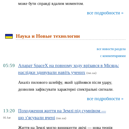
може бути справді вдалим моментом.
все подробности »
Наука и Новые технологии
все новости раздела
с комментариями
05:59
Апарат SpaceX на повному ходу врізався в Місяць:
наслідки здивували навіть учених
(tsn.ua)
Аналіз пилового шлейфу, який здійнявся після удару,
дозволив зафіксувати характерні спектральні сигнали.
все подробности »
13:20
Походження життя на Землі під сумнівом —
що з’ясували вчені
06 Авг
(tsn.ua)
Життя на Землі могло виникнути двічі — нова теорія