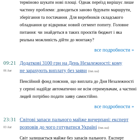
терміново шукати нові площі. Однак переїзд вирішує лише
частину проблеми: доводиться заново будувати маршрути,
зберігання та постачання. Для виробників складського
обладнання це відкриває новий сегмент попиту. Головне
питання: чи знайдеться в таких проєктів бюджет і яка
реальна можливість дійти до монтажу?
все подробности »
09:21
Додаткові 3100 грн на День Незалежності: кому
не зарахують виплату без заяви
06 Авг
(tsn.ua)
Пенсійний фонд пояснив, що виплата до Дня Незалежності
у серпні надійде автоматично не всім отримувачам, а частині
людей потрібно подати заяву самостійно.
все подробности »
23:31
Світові запаси пального майже вичерпані: експерт
розповів до чого готуватися Україні
03 Авг
(tsn.ua)
Світ залишається майже без запасів пального. Експерт