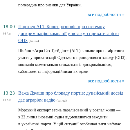
попередив про ризики для України.
все подробности »
18:00
Партнер АГТ Колот розповів про системну
дискримінацію компанії у зв’язку з приватизацією
03 Авг
ОПЗ
(tsn.ua)
Щойно «Агро Газ Трейдінг» (АГТ) заявляє про намір взяти
участь у приватизації Одеського припортового заводу (ОПЗ),
компанія моментально стикається із дискримінацією,
саботажем та інформаційними вкидами.
все подробности »
13:23
Важа Джаши про блокаду портів: дунайський досвід
дає аграріям надію
03 Авг
(tsn.ua)
Морський експорт зерна паралізований у розпал жнив —
з 22 липня іноземні судна відмовляються заходити
в українські порти. У цій ситуації особливої ваги набуває