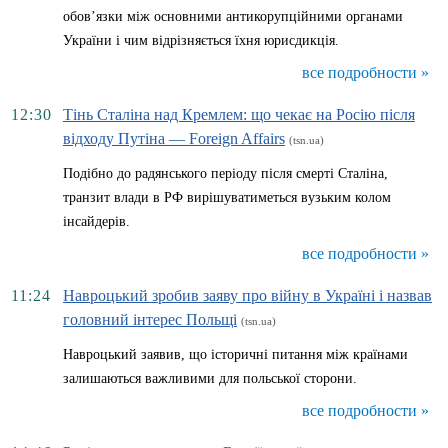
обов’язки між основними антикорупційними органами
України і чим відрізняється їхня юрисдикція.
все подробности »
12:30
Тінь Сталіна над Кремлем: що чекає на Росію після
відходу Путіна — Foreign Affairs
(tsn.ua)
Подібно до радянського періоду після смерті Сталіна,
транзит влади в РФ вирішуватиметься вузьким колом
інсайдерів.
все подробности »
11:24
Навроцький зробив заяву про війну в Україні і назвав
головний інтерес Польщі
(tsn.ua)
Навроцький заявив, що історичні питання між країнами
залишаються важливими для польської сторони.
все подробности »