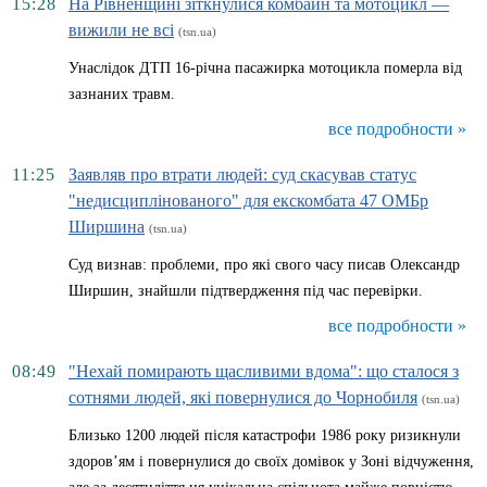
15:28
На Рівненщині зіткнулися комбайн та мотоцикл —
вижили не всі
(tsn.ua)
Унаслідок ДТП 16-річна пасажирка мотоцикла померла від
зазнаних травм.
все подробности »
11:25
Заявляв про втрати людей: суд скасував статус
"недисциплінованого" для екскомбата 47 ОМБр
Ширшина
(tsn.ua)
Суд визнав: проблеми, про які свого часу писав Олександр
Ширшин, знайшли підтвердження під час перевірки.
все подробности »
08:49
"Нехай помирають щасливими вдома": що сталося з
сотнями людей, які повернулися до Чорнобиля
(tsn.ua)
Близько 1200 людей після катастрофи 1986 року ризикнули
здоров’ям і повернулися до своїх домівок у Зоні відчуження,