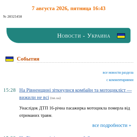
7 августа 2026, пятница 16:43
№ 20325450
Новости - Украина
События
все новости раздела
с комментариями
15:28
На Рівненщині зіткнулися комбайн та мотоцикліст —
вижили не всі
(tsn.ua)
Унаслідок ДТП 16-річна пасажирка мотоцикла померла від
отриманих травм.
все подробности »