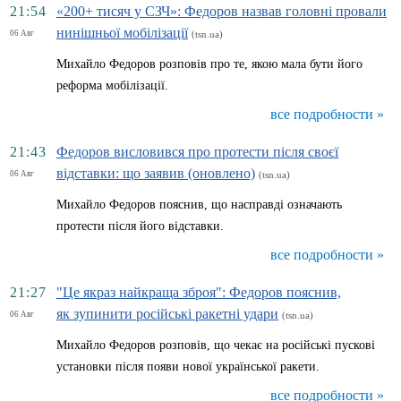
21:54
«200+ тисяч у СЗЧ»: Федоров назвав головні провали
нинішньої мобілізації
06 Авг
(tsn.ua)
Михайло Федоров розповів про те, якою мала бути його
реформа мобілізації.
все подробности »
21:43
Федоров висловився про протести після своєї
відставки: що заявив (оновлено)
06 Авг
(tsn.ua)
Михайло Федоров пояснив, що насправді означають
протести після його відставки.
все подробности »
21:27
"Це якраз найкраща зброя": Федоров пояснив,
як зупинити російські ракетні удари
06 Авг
(tsn.ua)
Михайло Федоров розповів, що чекає на російські пускові
установки після появи нової української ракети.
все подробности »