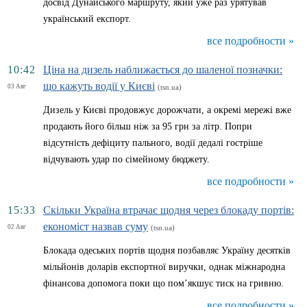
досвід Дунайського маршруту, який уже раз урятував
український експорт.
все подробности »
10:42
Ціна на дизель наближається до шаленої позначки:
що кажуть водії у Києві
03 Авг
(tsn.ua)
Дизель у Києві продовжує дорожчати, а окремі мережі вже
продають його більш ніж за 95 грн за літр. Попри
відсутність дефіциту пального, водії дедалі гостріше
відчувають удар по сімейному бюджету.
все подробности »
15:33
Скільки Україна втрачає щодня через блокаду портів:
економіст назвав суму
02 Авг
(tsn.ua)
Блокада одеських портів щодня позбавляє Україну десятків
мільйонів доларів експортної виручки, однак міжнародна
фінансова допомога поки що пом’якшує тиск на гривню.
все подробности »