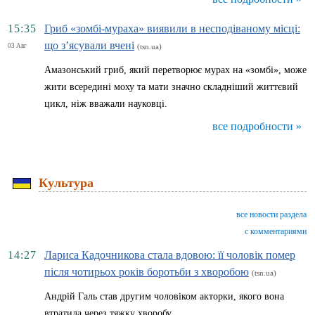
15:35
Гриб «зомбі-мураха» виявили в несподіваному місці:
що з’ясували вчені
03 Авг
(tsn.ua)
Амазонський гриб, який перетворює мурах на «зомбі», може
жити всередині моху та мати значно складніший життєвий
цикл, ніж вважали науковці.
все подробности »
Культура
все новости раздела
с комментариями
14:27
Лариса Кадочникова стала вдовою: її чоловік помер
після чотирьох років боротьби з хворобою
(tsn.ua)
Андрій Галь став другим чоловіком акторки, якого вона
втратила через тяжку хворобу.