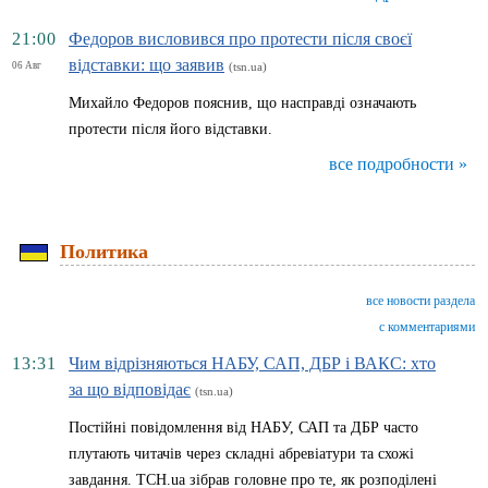
21:00
Федоров висловився про протести після своєї
відставки: що заявив
06 Авг
(tsn.ua)
Михайло Федоров пояснив, що насправді означають
протести після його відставки.
все подробности »
Политика
все новости раздела
с комментариями
13:31
Чим відрізняються НАБУ, САП, ДБР і ВАКС: хто
за що відповідає
(tsn.ua)
Постійні повідомлення від НАБУ, САП та ДБР часто
плутають читачів через складні абревіатури та схожі
завдання. ТСН.ua зібрав головне про те, як розподілені