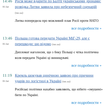
14:46
Росія може вдарити по Балтії українськими дронами:
розвідка Литви заявила про небезпечний сценарій
06 Авг
(tsn.ua)
Литва попередила про можливий план Росії проти НАТО.
все подробности »
13:46
Польща готова передати Україні МіГ-29, але є
перешкоди: що відомо
06 Авг
(tsn.ua)
Дипломат наголосив, що з боку Польщі є чітка політична
воля передати Україні ці винищувачі.
все подробности »
11:19
Кремль шокував цинічною заявою про причини
ударів по логістиці в Україні
06 Авг
(tsn.ua)
Російські політики нахабно заявляють, що нібито «змушені»
бити по Україні.
все подробности »