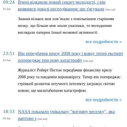
09:24
Вчені відкрили новий секрет молодості, і він
виявився доволі несподіваним: що з'ясували
05 Авг
(tsn.ua)
Знання кількох мов пов’язали з повільнішим старінням
мозку: що більше мов знали учасники, то молодшими
виглядали патерни їхньої мозкової активності.
все подробности »
23:51
Він передбачив кризу 2008 року і ковід: тепер експерт
попереджає про нову катастрофу
04 Авг
(tsn.ua)
Журналіст Роберт Пестон передбачив фінансову кризу
2008 року та пандемію коронавірусу. Тепер він попереджає:
стрімкий розвиток штучного інтелекту загрожує світові
новою, ще масштабнішою катастрофою.
все подробности »
18:53
NASA показало унікальну "вогняну веселку", яка
раптово з
04 Авг
(tsn.ua)