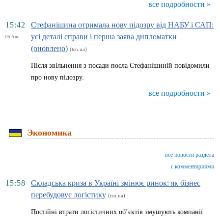
все подробности »
15:42
Стефанішина отримала нову підозру від НАБУ і САП:
усі деталі справи і перша заява дипломатки
05 Авг
(оновлено)
(tsn.ua)
Після звільнення з посади посла Стефанішиній повідомили
про нову підозру.
все подробности »
Экономика
все новости раздела
с комментариями
15:58
Складська криза в Україні змінює ринок: як бізнес
перебудовує логістику
(tsn.ua)
Постійні втрати логістичних об’єктів змушують компанії