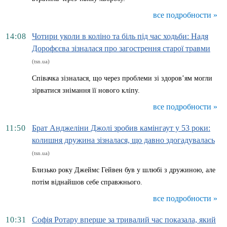
все подробности »
14:08
Чотири уколи в коліно та біль під час ходьби: Надя
Дорофєєва зізналася про загострення старої травми
(tsn.ua)
Співачка зізналася, що через проблеми зі здоров’ям могли
зірватися знімання її нового кліпу.
все подробности »
11:50
Брат Анджеліни Джолі зробив камінгаут у 53 роки:
колишня дружина зізналася, що давно здогадувалась
(tsn.ua)
Близько року Джеймс Гейвен був у шлюбі з дружиною, але
потім віднайшов себе справжнього.
все подробности »
10:31
Софія Ротару вперше за тривалий час показала, який