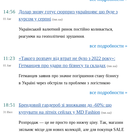
14:56
Долар знову готує сюрприз українцям: що буде з
курсом у серпні
01 Авг
(tsn.ua)
Український валютний ринок постійно коливається,
реагуючи на геополітичні зрушення.
все подробности »
11:23
«Такого розпачу від втрат не було з 2022 року»:
Гетманцев про удари по бізнесу та складах
01 Авг
(tsn.ua)
Гетманцев заявив про значне погіршення стану бізнесу
в Україні через обстріли та проблеми з логістикою
все подробности »
18:51
Брендовий гардероб зі знижками до -60%: що
купувати на літніх сейлах у MD Fashion
31 Июл
(tsn.ua)
Розпродаж — це не просто про нижчу ціну. Так, магазин
звільняє місце для нових колекцій, але для покупця SALE