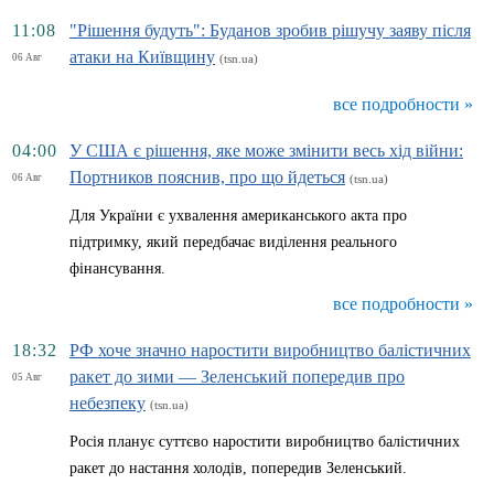
11:08
"Рішення будуть": Буданов зробив рішучу заяву після
атаки на Київщину
06 Авг
(tsn.ua)
все подробности »
04:00
У США є рішення, яке може змінити весь хід війни:
Портников пояснив, про що йдеться
06 Авг
(tsn.ua)
Для України є ухвалення американського акта про
підтримку, який передбачає виділення реального
фінансування.
все подробности »
18:32
РФ хоче значно наростити виробництво балістичних
ракет до зими — Зеленський попередив про
05 Авг
небезпеку
(tsn.ua)
Росія планує суттєво наростити виробництво балістичних
ракет до настання холодів, попередив Зеленський.