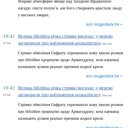
Яскраве атмосферне явище над Західною Вірджинією
нагадує смуги полум’я, але його створюють кристали льоду
у високих хмарах.
все подробности »
10:42
Велика біблійна річка стрімко висихає: у мережі
заговорили про наближення апокаліпсиса
04 Авг
(tsn.ua)
Стрімке обміління Євфрату спричинило нову хвилю розмов
про біблійне пророцтво щодо Армагеддону, хоча науковці
називають цілком реальні причини водної кризи.
все подробности »
10:42
Велика біблійна річка стрімко висихає: у мережі
заговорили про наближення апокаліпсису
04 Авг
(tsn.ua)
Стрімке обміління Євфрату спричинило нову хвилю розмов
про біблійне пророцтво щодо Армагеддону, хоча науковці
називають цілком реальні причини водної кризи.
все подробности »