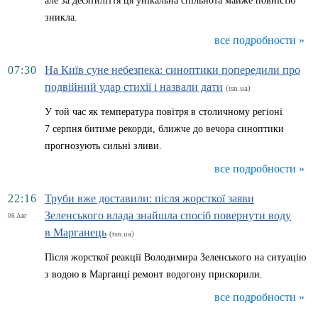
але за десятиліття ця унікальна спільнота майже повністю
зникла.
все подробности »
07:30
На Київ суне небезпека: синоптики попередили про
подвійний удар стихії і назвали дати
(tsn.ua)
У той час як температура повітря в столичному регіоні
7 серпня битиме рекорди, ближче до вечора синоптики
прогнозують сильні зливи.
все подробности »
22:16
Труби вже доставили: після жорсткої заяви
Зеленського влада знайшла спосіб повернути воду
06 Авг
в Марганець
(tsn.ua)
Після жорсткої реакції Володимира Зеленського на ситуацію
з водою в Марганці ремонт водогону прискорили.
все подробности »