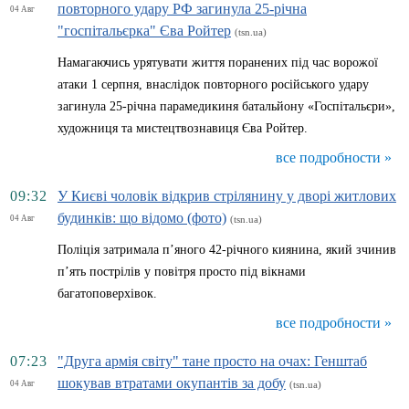
повторного удару РФ загинула 25-річна
04 Авг
"госпітальєрка" Єва Ройтер
(tsn.ua)
Намагаючись урятувати життя поранених під час ворожої
атаки 1 серпня, внаслідок повторного російського удару
загинула 25-річна парамедикиня батальйону «Госпітальєри»,
художниця та мистецтвознавиця Єва Ройтер.
все подробности »
09:32
У Києві чоловік відкрив стрілянину у дворі житлових
будинків: що відомо (фото)
04 Авг
(tsn.ua)
Поліція затримала п’яного 42-річного киянина, який зчинив
п’ять пострілів у повітря просто під вікнами
багатоповерхівок.
все подробности »
07:23
"Друга армія світу" тане просто на очах: Генштаб
шокував втратами окупантів за добу
04 Авг
(tsn.ua)