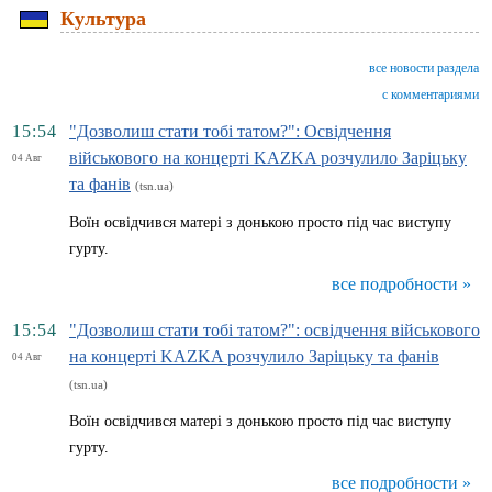
Культура
все новости раздела
с комментариями
15:54
"Дозволиш стати тобі татом?": Освідчення
військового на концерті KAZKA розчулило Заріцьку
04 Авг
та фанів
(tsn.ua)
Воїн освідчився матері з донькою просто під час виступу
гурту.
все подробности »
15:54
"Дозволиш стати тобі татом?": освідчення військового
на концерті KAZKA розчулило Заріцьку та фанів
04 Авг
(tsn.ua)
Воїн освідчився матері з донькою просто під час виступу
гурту.
все подробности »