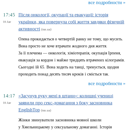
все подробности »
17:45
Після онкології, окупації та евакуації: історія
українки, яка повернула собі життя завдяки фізичній
04 Авг
активності
(tsn.ua)
Олена прокидається о четвертій ранку не тому, що мусить.
Вона просто не хоче втрачати жодного дня життя.
За її плечима — онкологія, хіміотерапія, окупація Ірпеня,
евакуація за кордон і майже тридцять втрачених кілограмів.
Сьогодні їй 65. Вона ходить на танці, тренується, щодня
проходить понад десять тисяч кроків і сміється так.
все подробности »
14:17
«Засунув руку мені в штани»: колишні учениці
заявили про секс-домагання з боку засновника
04 Авг
EnglishTop
(tsn.ua)
Жінки звинуватили засновника мовної школи
у Хмельницькому у сексуальному домаганні. Історія