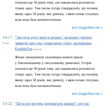
почалася ще 30 років тому, але наважилися розповісти
тільки зараз. Тим часом сусіди стверджують, що чоловік,
якому зараз 58 років, має дівчину, з якою почав стосунки,
коли вона була неповнолітньою.
все подробности »
14:17
"Засунув руку мені в штани": колишні учениці
заявили про секс-домагання з боку засновника
04 Авг
EnglishTop
(tsn.ua)
Жінки звинуватили засновника мовної школи
у Хмельницькому у сексуальному домаганні. Історія
почалася ще 30 років тому, але наважилися розповісти
тільки зараз. Тим часом сусіди стверджують, що чоловік,
якому зараз 58 років, має дівчину, з якою почав стосунки,
коли вона була неповнолітньою.
все подробности »
13:22
"Бігла під вогонь допомагати іншим": під час