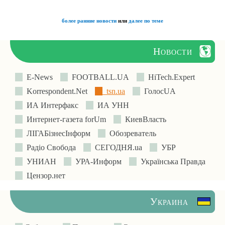
более ранние новости
или
далее по теме
Новости
E-News
FOOTBALL.UA
HiTech.Expert
Korrespondent.Net
tsn.ua
ГолосUA
ИА Интерфакс
ИА УНН
Интернет-газета forUm
КиевВласть
ЛIГАБiзнесIнформ
Обозреватель
Радіо Свобода
СЕГОДНЯ.ua
УБР
УНИАН
УРА-Информ
Українська Правда
Цензор.нет
Украина