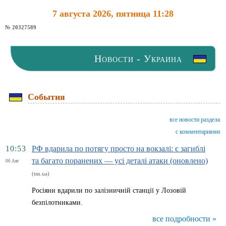
7 августа 2026, пятница 11:28
№ 20327589
Новости - Украина
События
все новости раздела
с комментариями
10:53
РФ вдарила по потягу просто на вокзалі: є загиблі
та багато поранених — усі деталі атаки (оновлено)
06 Авг
(tsn.ua)
Росіяни вдарили по залізничній станції у Лозовій
безпілотниками.
все подробности »