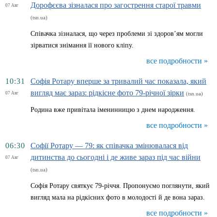
Дорофєєва зізналася про загострення старої травми
07 Авг
(tsn.ua)
Співачка зізналася, що через проблеми зі здоров’ям могли
зірватися знімання її нового кліпу.
все подробности »
10:31
Софія Ротару вперше за тривалий час показала, який
вигляд має зараз: рідкісне фото 79-річної зірки
07 Авг
(tsn.ua)
Родина вже привітала іменинницю з днем народження.
все подробности »
06:30
Софії Ротару — 79: як співачка змінювалася від
дитинства до сьогодні і де живе зараз під час війни
07 Авг
(tsn.ua)
Софія Ротару святкує 79-річчя. Пропонуємо поглянути, який
вигляд мала на рідкісних фото в молодості й де вона зараз.
все подробности »