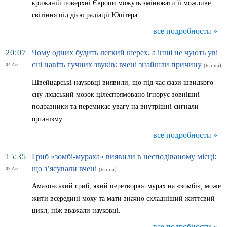
крижаній поверхні Європи можуть змінювати її можливе
світіння під дією радіації Юпітера.
все подробности »
20:07
Чому одних будить легкий шерех, а інші не чують уві
сні навіть гучних звуків: вчені знайшли причину
04 Авг
(tsn.ua)
Швейцарські науковці виявили, що під час фази швидкого
сну людський мозок цілеспрямовано ігнорує зовнішні
подразники та перемикає увагу на внутрішні сигнали
організму.
все подробности »
15:35
Гриб «зомбі-мураха» виявили в несподіваному місці:
що з’ясували вчені
03 Авг
(tsn.ua)
Амазонський гриб, який перетворює мурах на «зомбі», може
жити всередині моху та мати значно складніший життєвий
цикл, ніж вважали науковці.
все подробности »