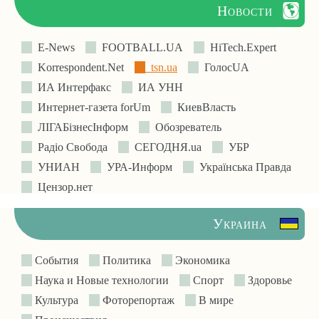
Новости
E-News
FOOTBALL.UA
HiTech.Expert
Korrespondent.Net
tsn.ua
ГолосUA
ИА Интерфакс
ИА УНН
Интернет-газета forUm
КиевВласть
ЛIГАБiзнесIнформ
Обозреватель
Радіо Свобода
СЕГОДНЯ.ua
УБР
УНИАН
УРА-Информ
Українська Правда
Цензор.нет
Украина
События
Политика
Экономика
Наука и Новые технологии
Спорт
Здоровье
Культура
Фоторепортаж
В мире