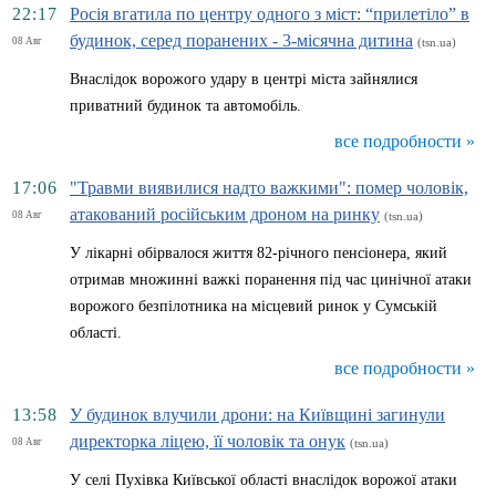
22:17
Росія вгатила по центру одного з міст: “прилетіло” в
будинок, серед поранених - 3-місячна дитина
08 Авг
(tsn.ua)
Внаслідок ворожого удару в центрі міста зайнялися
приватний будинок та автомобіль.
все подробности »
17:06
"Травми виявилися надто важкими": помер чоловік,
атакований російським дроном на ринку
08 Авг
(tsn.ua)
У лікарні обірвалося життя 82-річного пенсіонера, який
отримав множинні важкі поранення під час цинічної атаки
ворожого безпілотника на місцевий ринок у Сумській
області.
все подробности »
13:58
У будинок влучили дрони: на Київщині загинули
директорка ліцею, її чоловік та онук
08 Авг
(tsn.ua)
У селі Пухівка Київської області внаслідок ворожої атаки