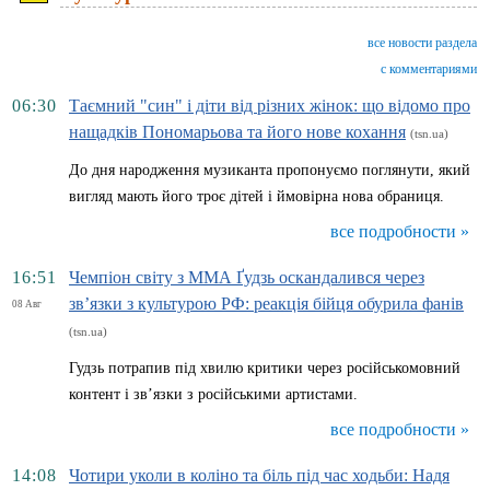
все новости раздела
с комментариями
06:30
Таємний "син" і діти від різних жінок: що відомо про
нащадків Пономарьова та його нове кохання
(tsn.ua)
До дня народження музиканта пропонуємо поглянути, який
вигляд мають його троє дітей і ймовірна нова обраниця.
все подробности »
16:51
Чемпіон світу з ММА Ґудзь оскандалився через
зв’язки з культурою РФ: реакція бійця обурила фанів
08 Авг
(tsn.ua)
Гудзь потрапив під хвилю критики через російськомовний
контент і зв’язки з російськими артистами.
все подробности »
14:08
Чотири уколи в коліно та біль під час ходьби: Надя