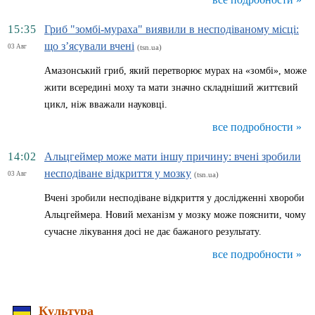
15:35
Гриб "зомбі-мураха" виявили в несподіваному місці:
що з’ясували вчені
03 Авг
(tsn.ua)
Амазонський гриб, який перетворює мурах на «зомбі», може
жити всередині моху та мати значно складніший життєвий
цикл, ніж вважали науковці.
все подробности »
14:02
Альцгеймер може мати іншу причину: вчені зробили
несподіване відкриття у мозку
03 Авг
(tsn.ua)
Вчені зробили несподіване відкриття у дослідженні хвороби
Альцгеймера. Новий механізм у мозку може пояснити, чому
сучасне лікування досі не дає бажаного результату.
все подробности »
Культура