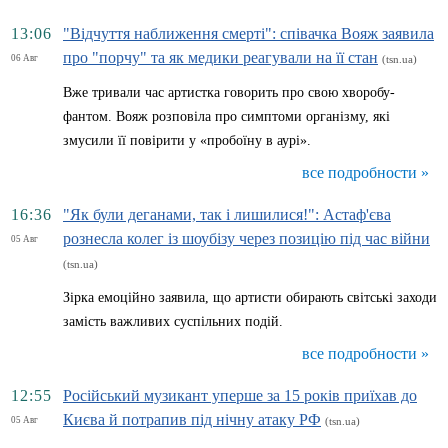
13:06
"Відчуття наближення смерті": співачка Вояж заявила
про "порчу" та як медики реагували на її стан
06 Авг
(tsn.ua)
Вже тривали час артистка говорить про свою хворобу-
фантом. Вояж розповіла про симптоми організму, які
змусили її повірити у «пробоїну в аурі».
все подробности »
16:36
"Як були деганами, так і лишилися!": Астаф'єва
рознесла колег із шоубізу через позицію під час війни
05 Авг
(tsn.ua)
Зірка емоційно заявила, що артисти обирають світські заходи
замість важливих суспільних подій.
все подробности »
12:55
Російський музикант уперше за 15 років приїхав до
Києва й потрапив під нічну атаку РФ
05 Авг
(tsn.ua)