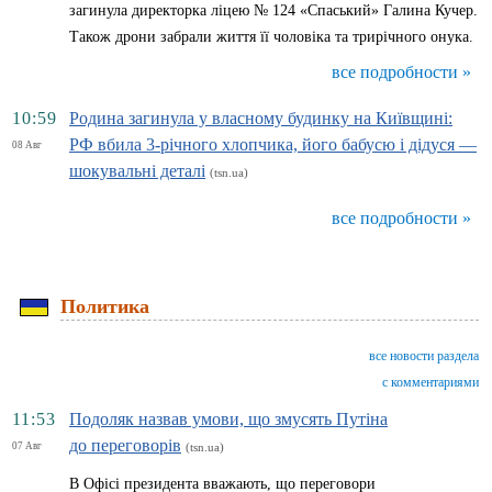
загинула директорка ліцею № 124 «Спаський» Галина Кучер.
Також дрони забрали життя її чоловіка та трирічного онука.
все подробности »
10:59
Родина загинула у власному будинку на Київщині:
РФ вбила 3-річного хлопчика, його бабусю і дідуся —
08 Авг
шокувальні деталі
(tsn.ua)
все подробности »
Политика
все новости раздела
с комментариями
11:53
Подоляк назвав умови, що змусять Путіна
до переговорів
07 Авг
(tsn.ua)
В Офісі президента вважають, що переговори