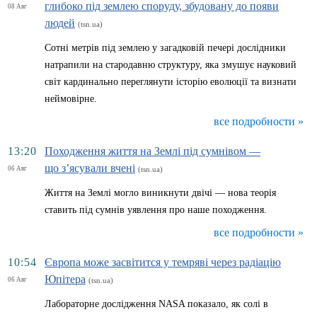
глибоко під землею споруду, збудовану до появи
08 Авг
людей
(tsn.ua)
Сотні метрів під землею у загадковій печері дослідники
натрапили на стародавню структуру, яка змушує науковий
світ кардинально переглянути історію еволюції та визнати
неймовірне.
все подробности »
13:20
Походження життя на Землі під сумнівом —
що з’ясували вчені
06 Авг
(tsn.ua)
Життя на Землі могло виникнути двічі — нова теорія
ставить під сумнів уявлення про наше походження.
все подробности »
10:54
Європа може засвітится у темряві через радіацію
Юпітера
06 Авг
(tsn.ua)
Лабораторне дослідження NASA показало, як солі в