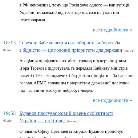
з РФ неможливі, тому що Росія хоче одного — капітуляції
України, незалежно від того, що мається на увазі під
переговорами.
все подробности »
18:13
Терехов: Забезпечення сил оборони та боротьба
з бідністю — це головні пріоритети для держави
06 Авг
(tsn.ua)
Асоціація прифронтових міст і громад під керівництвом
Ігоря Терехова підготувала та передала Кабінету міністрів
пакет із 130 законодавчих і бюджетних ініціатив. За словами
голови АПМГ, головним пріоритетом державної політики
під час війни має бути добробут людей.
все подробности »
19:58
Буданов просуває новий рівень суб’єктності
України, — політолог
03 Авг
(tsn.ua)
Очільник Офісу Президента Кирило Буданов пропонує