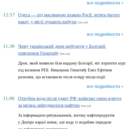
все подробности »
12:57
Одеса — під масованою атакою Росії: летять багато
ракет, у місті лунають вибухи
(tsn.ua)
все подробности »
11:39
Чому український дрон вибухнув у Болгарії:
пояснення Генштабу
(tsn.ua)
Дрон, який виявили біля кордону Болгарії, міг втратити курс
під впливом РЕБ. Начальник Генштабу Еміл Ефтімов
розповів, що встановили після огляду місця події.
все подробности »
11:06
Отруйна вода після удару РФ: київське озеро вдруге
за місяць забруднилося нафтою
(tsn.ua)
За інформацією рятувальників, витоку нафтопродуктів
у Дніпро наразі немає, але воду із водойми передали