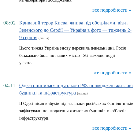
на лабораторні дослідження.
все подробности »
08:02
Кривавий терор Києва, жнива під обстрілами, візит
Зеленсього до Сербії — Україна в фото — тиждень 2-
9 серпня
(tsn.ua)
Цього тижня Україна знову пережила пекельні дні. Росія
безжально била по наших містах. Усі важливі події —
у фото.
все подробности »
04:11
Одеса опинилася під атакою РФ: пошкоджені житлові
будинки та інфраструктура
(tsn.ua)
В Одесі після вибухів під час атаки російських безпілотників
зафіксували пошкодження житлових будинків та об’єктів
інфраструктури.
все подробности »