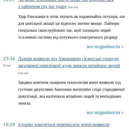
з лайнером під час удару
(tsn.ua)
Удар блискавки в літак звучить як надзвичайна ситуація, але
для цивільної авіації це відносно звичне явище. Лайнери
спеціально сконструйовані так, щоб захищати людей
та ключові системи від потужного електричного розряду.
все подробности »
23:34
Лазери виявили під Амазонкою гігантські споруди
загадкової цивілізації: куди зникли мільйони людей
08 Авг
(tsn.ua)
Завдяки новітнім лазерним технологіям вчені виявили під
густими джунглями Амазонки масштабні сліди стародавньої
цивілізації, яка налічувала мільйони людей та несподівано
зникла.
все подробности »
19:29
Історію доведеться переписати: вчені виявили