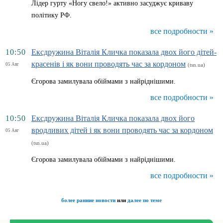
Лідер гурту «Ногу свело!» активно засуджує криваву
політику РФ.
все подробности »
10:50
Ексдружина Віталія Кличка показала двох його дітей-
красенів і як вони проводять час за кордоном
05 Авг
(tsn.ua)
Єгорова замилувала обіймами з найріднішими.
все подробности »
10:50
Ексдружина Віталія Кличка показала двох його
вродливих дітей і як вони проводять час за кордоном
05 Авг
(tsn.ua)
Єгорова замилувала обіймами з найріднішими.
все подробности »
более ранние новости
или
далее по теме