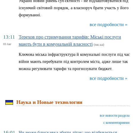
Україні новий рівень суб'єктності - не підлаштовуватися під
існуючий світовий порядок, а власноруч брати участь у його
формуванні.
все подробности »
13:11
Терехов про стримування тарифів: Міські послуги
мають бути в комунальній власності
03 Авг
(tsn.ua)
Ключова міська інфраструктура й комунальні послуги під час
війни мають перебувати під контролем міста, адже лише так
можна регулювати тарифи та прогнозувати бюджет.
все подробности »
Наука и Новые технологии
все новости раздела
с комментариями
16:01
Чи може блискавка збити літак: що відбувається