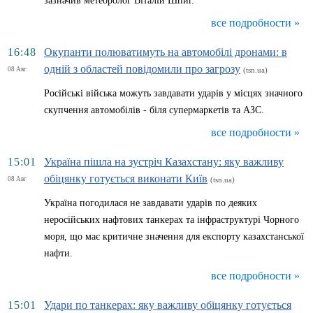
зазначив метеоролог Віталій Шпиг.
все подробности »
16:48
Окупанти полюватимуть на автомобілі дронами: в
одній з областей повідомили про загрозу
08 Авг
(tsn.ua)
Російські війська можуть завдавати ударів у місцях значного
скупчення автомобілів - біля супермаркетів та АЗС.
все подробности »
15:01
Україна пішла на зустріч Казахстану: яку важливу
обіцянку готується виконати Київ
08 Авг
(tsn.ua)
Україна погодилася не завдавати ударів по деяких
неросійських нафтових танкерах та інфраструктурі Чорного
моря, що має критичне значення для експорту казахстанської
нафти.
все подробности »
15:01
Удари по танкерах: яку важливу обіцянку готується