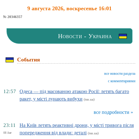
9 августа 2026, воскресенье 16:01
№ 20346357
Новости - Украина
События
все новости раздела
с комментариями
12:57
Одеса — під масованою атакою Росії: летять багато
ракет, у місті лунають вибухи
(tsn.ua)
все подробности »
23:11
На Київ летять реактивні дрони, у місті тривога після
попередження від влади: деталі
08 Авг
(tsn.ua)