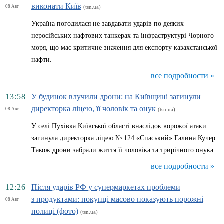
виконати Київ
08 Авг
(tsn.ua)
Україна погодилася не завдавати ударів по деяких
неросійських нафтових танкерах та інфраструктурі Чорного
моря, що має критичне значення для експорту казахстанської
нафти.
все подробности »
13:58
У будинок влучили дрони: на Київщині загинули
директорка ліцею, її чоловік та онук
08 Авг
(tsn.ua)
У селі Пухівка Київської області внаслідок ворожої атаки
загинула директорка ліцею № 124 «Спаський» Галина Кучер.
Також дрони забрали життя її чоловіка та трирічного онука.
все подробности »
12:26
Після ударів РФ у супермаркетах проблеми
з продуктами: покупці масово показують порожні
08 Авг
полиці (фото)
(tsn.ua)