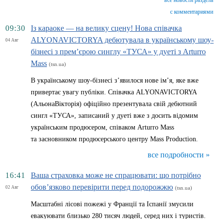
все новости раздела
с комментариями
09:30
Із караоке — на велику сцену! Нова співачка
ALYONAVICTORYA дебютувала в українському шоу-
04 Авг
бізнесі з прем’єрою синглу «ТУСА» у дуеті з Arturro
Mass
(tsn.ua)
В українському шоу-бізнесі з’явилося нове ім’я, яке вже
привертає увагу публіки. Співачка ALYONAVICTORYA
(АльонаВікторія) офіційно презентувала свій дебютний
сингл «ТУСА», записаний у дуеті вже з досить відомим
українським продюсером, співаком Arturro Mass
та засновником продюсерського центру Mass Production.
все подробности »
16:41
Ваша страховка може не спрацювати: що потрібно
обов’язково перевірити перед подорожжю
02 Авг
(tsn.ua)
Масштабні лісові пожежі у Франції та Іспанії змусили
евакуювати близько 280 тисяч людей, серед них і туристів.