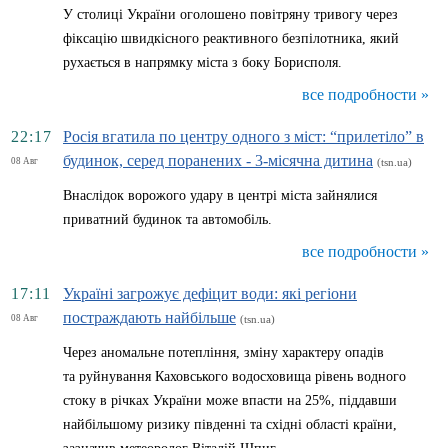
У столиці України оголошено повітряну тривогу через
фіксацію швидкісного реактивного безпілотника, який
рухається в напрямку міста з боку Борисполя.
все подробности »
22:17
Росія вгатила по центру одного з міст: “прилетіло” в
будинок, серед поранених - 3-місячна дитина
08 Авг
(tsn.ua)
Внаслідок ворожого удару в центрі міста зайнялися
приватний будинок та автомобіль.
все подробности »
17:11
Україні загрожує дефіцит води: які регіони
постраждають найбільше
08 Авг
(tsn.ua)
Через аномальне потепління, зміну характеру опадів
та руйнування Каховського водосховища рівень водного
стоку в річках України може впасти на 25%, піддавши
найбільшому ризику південні та східні області країни,