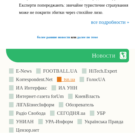
Експерти попереджають: звичайне туристичне страхування
може не покрити збитки через стихійне лихо.
все подробности »
более ранние новости
или
далее по теме
Новости
E-News
FOOTBALL.UA
HiTech.Expert
Korrespondent.Net
tsn.ua
ГолосUA
ИА Интерфакс
ИА УНН
Интернет-газета forUm
КиевВласть
ЛIГАБiзнесIнформ
Обозреватель
Радіо Свобода
СЕГОДНЯ.ua
УБР
УНИАН
УРА-Информ
Українська Правда
Цензор.нет