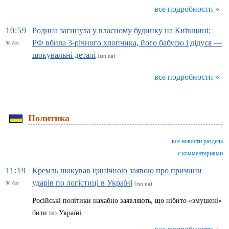
все подробности »
10:59
Родина загинула у власному будинку на Київщині:
РФ вбила 3-річного хлопчика, його бабусю і дідуся —
08 Авг
шокувальні деталі
(tsn.ua)
все подробности »
Политика
все новости раздела
с комментариями
11:19
Кремль шокував цинічною заявою про причини
ударів по логістиці в Україні
06 Авг
(tsn.ua)
Російські політики нахабно заявляють, що нібито «змушені»
бити по Україні.