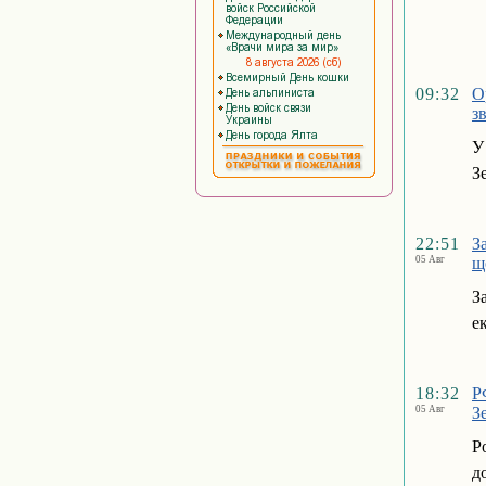
09:32
О
з
У
З
22:51
З
05 Авг
щ
З
е
18:32
Р
05 Авг
З
Р
д