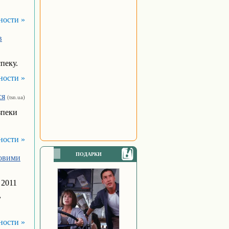
ности »
в
пеку.
ности »
ся
(tsn.ua)
зпеки
ности »
ПОДАРКИ
новими
 2011
,
ности »