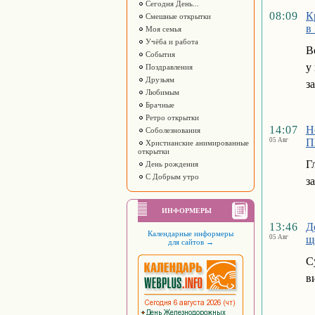
Сегодня День...
08:09
К
Смешные открытки
в
Моя семья
Учёба и работа
В
События
у
Поздравления
Друзьям
з
Любимым
Брачные
Ретро открытки
14:07
Н
Соболезнования
05 Авг
П
Христианские анимированные
открытки
Г
День рождения
С Добрым утро
з
ИНФОРМЕРЫ
13:46
Д
Календарные информеры
05 Авг
щ
для сайтов
→
С
в