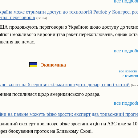
все подроб
країна може отримати доступ до технологій Patriot: у Конгресі р
еталі переговорів
(tsn.ua)
ША продовжують переговори з Україною щодо доступу до техно
atriot і можливого виробництва ракет-перехоплювачів, однак ост
ішення ще немає.
все подроб
Экономика
все новости
с коммен
урс валют на 6 серпня: скільки коштують долар, євро і злотий
(tsn.
ривня посилилася щодо американського долара.
все подроб
іни на пальне можуть різко зрости: експерт дав тривожний прогн
аливний експерт прогнозує різке зростання цін на АЗС вже за 10
ерез блокування проток на Близькому Сході.