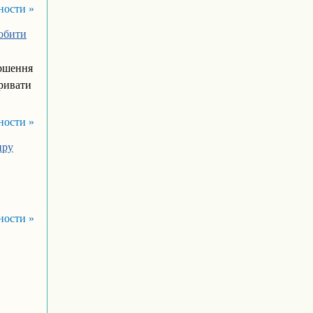
ности »
робити
ершення
тривати
ности »
иру
ности »