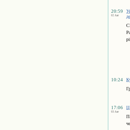
20:59
У
02 Авг
д
С
P
р
10:24
К
Г
17:06
Ц
03 Авг
П
ч