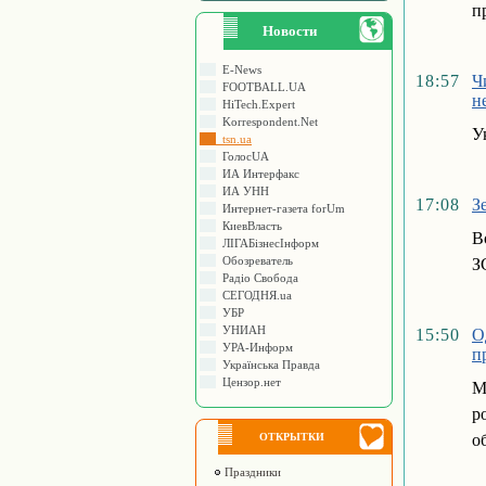
п
Новости
E-News
18:57
Ч
FOOTBALL.UA
н
HiTech.Expert
Korrespondent.Net
У
tsn.ua
ГолосUA
ИА Интерфакс
ИА УНН
17:08
З
Интернет-газета forUm
КиевВласть
В
ЛIГАБiзнесIнформ
Обозреватель
З
Радіо Свобода
СЕГОДНЯ.ua
УБР
УНИАН
15:50
О
УРА-Информ
п
Українська Правда
Цензор.нет
М
р
ОТКРЫТКИ
о
Праздники