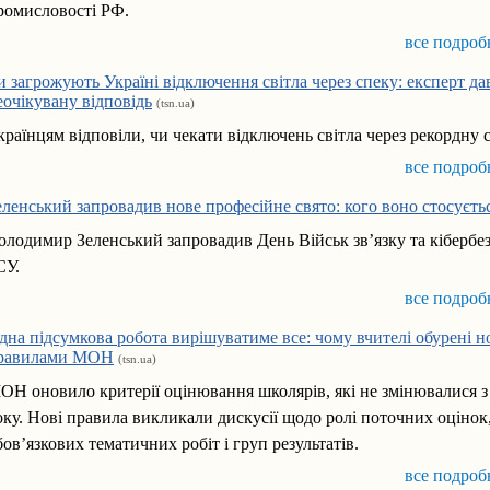
ромисловості РФ.
все подроб
и загрожують Україні відключення світла через спеку: експерт да
еочікувану відповідь
(tsn.ua)
країнцям відповіли, чи чекати відключень світла через рекордну с
все подроб
еленський запровадив нове професійне свято: кого воно стосуєть
олодимир Зеленський запровадив День Військ зв’язку та кібербе
СУ.
все подроб
дна підсумкова робота вирішуватиме все: чому вчителі обурені 
равилами МОН
(tsn.ua)
ОН оновило критерії оцінювання школярів, які не змінювалися з
оку. Нові правила викликали дискусії щодо ролі поточних оцінок
бов’язкових тематичних робіт і груп результатів.
все подроб