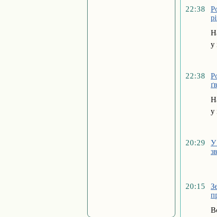
22:38
Р
р
Н
у
22:38
Р
ґ
Н
у
20:29
У
з
20:15
З
п
В