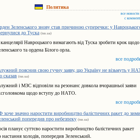
Политика
все новости
с коммен
рден Зеленського знову став причиною суперечки: у Навроцького
вернулися до Туска
(tsn.ua)
 канцелярії Навроцького вимагають від Туска зробити крок щодо
еленського та ордена Білого орла.
все подроб
алужний пояснив свою гучну заяву, що Україну не візьмуть у НА
о сказав
(tsn.ua)
алужний і МЗС відповіли на резонанс довкола вчорашньої заяви
ксголовкома щодо вступу до НАТО.
все подроб
Ф хоче значно наростити виробництво балістичних ракет до зим
еленський попередив про небезпеку
(tsn.ua)
осія планує суттєво наростити виробництво балістичних ракет
о настання холодів, попередив Зеленський.