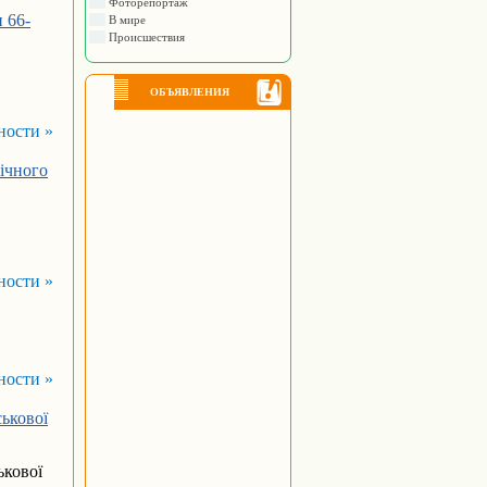
Фоторепортаж
 66-
В мире
Происшествия
ОБЪЯВЛЕНИЯ
ности »
річного
ности »
ности »
ькової
ькової