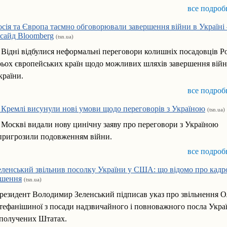
все подроб
осія та Європа таємно обговорювали завершення війни в Україн
нсайд Bloomberg
(tsn.ua)
 Відні відбулися неформальні переговори колишніх посадовців Рос
рьох європейських країн щодо можливих шляхів завершення вій
країни.
все подроб
 Кремлі висунули нові умови щодо переговорів з Україною
(tsn.ua)
 Москві видали нову цинічну заяву про переговори з Україною
 пригрозили подовженням війни.
все подроб
еленський звільнив посолку України у США: що відомо про кадр
ішення
(tsn.ua)
резидент Володимир Зеленський підписав указ про звільнення О
тефанішиної з посади надзвичайного і повноважного посла Укра
получених Штатах.