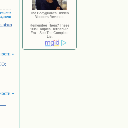
 раздела
тариями
 різко
ности »
ТО:
ности »
и —