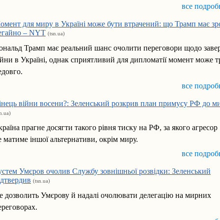
все подроб
омент для миру в Україні може бути втрачений: що Трамп має з
егайно – NYT
(tsn.ua)
ональд Трамп має реальний шанс очолити переговори щодо зав
ійни в Україні, однак сприятливий для дипломатії момент може 
едовго.
все подроб
інець війни восени?: Зеленський розкрив план примусу РФ до м
sn.ua)
країна прагне досягти такого рівня тиску на РФ, за якого агресор
е матиме іншої альтернативи, окрім миру.
все подроб
устем Умєров очолив Службу зовнішньої розвідки: Зеленський
ідтвердив
(tsn.ua)
е дозволить Умєрову й надалі очолювати делегацію на мирних
ереговорах.