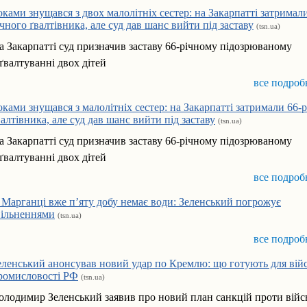
оками знущався з двох малолітніх сестер: на Закарпатті затримали
ічного ґвалтівника, але суд дав шанс вийти під заставу
(tsn.ua)
а Закарпатті суд призначив заставу 66-річному підозрюваному
 ґвалтуванні двох дітей
все подроб
оками знущався з малолітніх сестер: на Закарпатті затримали 66-
валтівника, але суд дав шанс вийти під заставу
(tsn.ua)
а Закарпатті суд призначив заставу 66-річному підозрюваному
 ґвалтуванні двох дітей
все подроб
 Марганці вже п’яту добу немає води: Зеленський погрожує
вільненнями
(tsn.ua)
все подроб
еленський анонсував новий удар по Кремлю: що готують для війс
ромисловості РФ
(tsn.ua)
олодимир Зеленський заявив про новий план санкцій проти війс