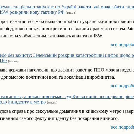
ремль спеціально запускає по Україні ракети, які може збити лише
 ISW розкрили нову тактику РФ
(tsn.ua)
орог намагається максимально пробити український повітряний
 період, коли постачання критично важливих ракет до систем Patr
алишається обмеженим, зазначають аналітики ISW.
все подроб
ебо без захисту: Зеленський розкрив катастрофічні цифри щодо р
ПО
(tsn.ua)
лава держави наголосив, що дефіцит ракет до ППО можна подол
а допомогою політичної волі та локалізації виробництва.
все подроб
омагання є, а покарання немає: суд Києва виніс несподіване ріш
одо інциденту в метро
(tsn.ua)
удова справа про сексуальне домагання в київському метро заве
изнанням самого факту інциденту без покарання винного.
все подроб