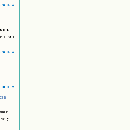
ности »
і —
ії та
ни проти
ности »
ности »
ове
льги
їни у