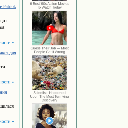
 Patriot:
 щит
iot
ности »
акет для
ати
ности »
ення
ршилася
ности »