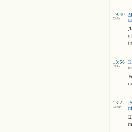
19:40
М
03 Авг
н
Д
в
н
13:56
К
03 Авг
(t
У
н
13:22
Р
03 Авг
п
Ц
п