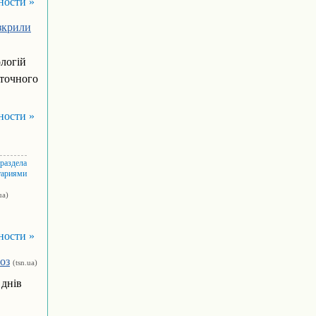
ности »
озкрили
логій
аточного
ности »
 раздела
тариями
ua)
ности »
оз
(tsn.ua)
 днів