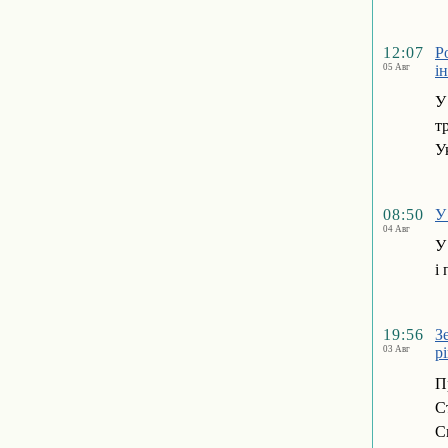
12:07
Р
05 Авг
і
У
т
У
08:50
У
04 Авг
У
і
19:56
З
03 Авг
р
П
С
С