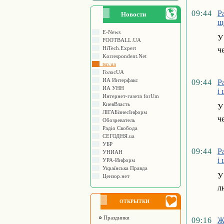
09:44
Р
Новости
щ
E-News
У
FOOTBALL.UA
HiTech.Expert
ч
Korrespondent.Net
tsn.ua
ГолосUA
ИА Интерфакс
09:44
Р
ИА УНН
і
Интернет-газета forUm
КиевВласть
У
ЛIГАБiзнесIнформ
ч
Обозреватель
Радіо Свобода
СЕГОДНЯ.ua
УБР
09:44
Р
УНИАН
і
УРА-Информ
Українська Правда
У
Цензор.нет
л
ОТКРЫТКИ
Праздники
09:16
Ж