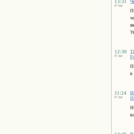
13:31
Ч
07 Авг
П
ч
я
У
12:30
Т
07 Авг
Fo
П
в
11:24
Н
07 Авг
П
Н
в