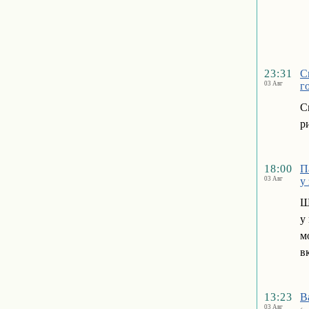
23:31
С
03 Авг
г
С
р
18:00
П
03 Авг
у
Щ
у
м
в
13:23
В
03 Авг