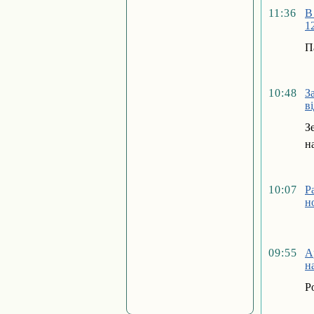
11:36
В
1
П
10:48
З
в
З
н
10:07
Р
н
09:55
А
н
Р