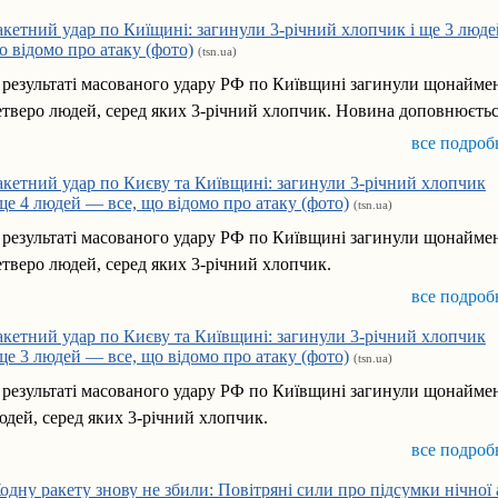
акетний удар по Киїщині: загинули 3-річний хлопчик і ще 3 люде
о відомо про атаку (фото)
(tsn.ua)
 результаті масованого удару РФ по Київщині загинули щонайм
етверо людей, серед яких 3-річний хлопчик. Новина доповнюєть
все подроб
акетний удар по Києву та Київщині: загинули 3-річний хлопчик
 ще 4 людей — все, що відомо про атаку (фото)
(tsn.ua)
 результаті масованого удару РФ по Київщині загинули щонайм
етверо людей, серед яких 3-річний хлопчик.
все подроб
акетний удар по Києву та Київщині: загинули 3-річний хлопчик
 ще 3 людей — все, що відомо про атаку (фото)
(tsn.ua)
 результаті масованого удару РФ по Київщині загинули щонайме
юдей, серед яких 3-річний хлопчик.
все подроб
одну ракету знову не збили: Повітряні сили про підсумки нічної 