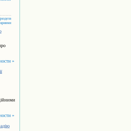
 раздела
тариями
о
про
ности »
ї
ційними
ности »
надію