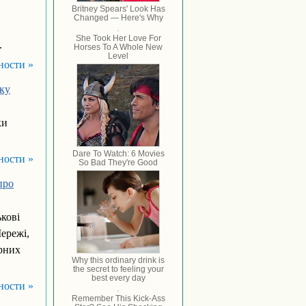
.
ности »
еку
ки
ности »
про
кові
Мережі,
орних
ности »