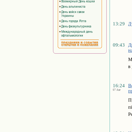
13:29
Л
09:43
Д
н
М
в
16:24
В
07 Авг
п
П
п
Р