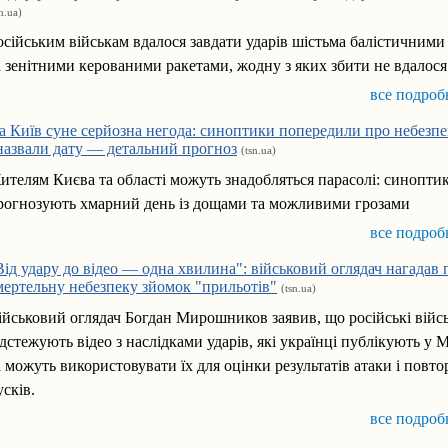
sn.ua)
осійським військам вдалося завдати ударів шістьма балістичними
а зенітними керованими ракетами, жодну з яких збити не вдалося
все подроб
а Київ суне серйозна негода: синоптики попередили про небезп
 назвали дату — детальний прогноз
(tsn.ua)
ителям Києва та області можуть знадобляться парасолі: синопти
рогнозують хмарний день із дощами та можливими грозами
все подроб
Від удару до відео — одна хвилина": військовий оглядач нагадав 
мертельну небезпеку зйомок "прильотів"
(tsn.ua)
ійськовий оглядач Богдан Мирошников заявив, що російські війсь
ідстежують відео з наслідками ударів, які українці публікують у 
а можуть використовувати їх для оцінки результатів атаки і повт
усків.
все подроб