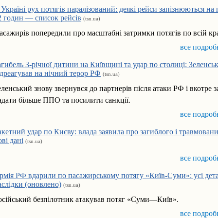
 Україні рух потягів паралізований: деякі рейси запізнюються на
2 годин — список рейсів
(tsn.ua)
асажирів попередили про масштабні затримки потягів по всій кра
все подроб
агибель 3-річної дитини на Київщині та удар по столиці: Зеленсь
ідреагував на нічний терор РФ
(tsn.ua)
еленський знову звернувся до партнерів після атаки РФ і вкотре 
адати більше ППО та посилити санкції.
все подроб
акетний удар по Києву: влада заявила про загиблого і травмован
ові дані
(tsn.ua)
все подроб
рмія РФ вдарили по пасажирському потягу «Київ-Суми»: усі дета
аслідки (оновлено)
(tsn.ua)
осійський безпілотник атакував потяг «Суми—Київ».
все подроб