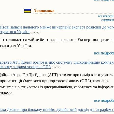
Экономика
все новости
с коммен
вітові запаси пального майже вичерпані: експерт розповів до чог
отуватися Україні
(tsn.ua)
віт залишається майже без запасів пального. Експерт попередив 
изики для України.
все подроб
артнер АГТ Колот розповів про системну дискримінацію компані
 зв’язку з приватизацією ОПЗ
(tsn.ua)
ойно «Агро Газ Трейдінг» (АГТ) заявляє про намір взяти участь
 приватизації Одеського припортового заводу (ОПЗ), компанія
оментально стикається із дискримінацією, саботажем та інформа
кидами.
все подроб
ажа Джаши про блокаду портів: дунайський досвід дає аграріям 