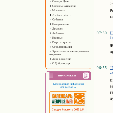
Сегодня День...
(t
Смешные открытки
Р
Моя семья
Учёба и работа
т
События
Поздравления
Друзьям
07:30
Н
Любимым
і
Брачные
Ретро открытки
Ж
Соболезнования
п
Христианские анимированные
открытки
День рождения
С Добрым утро
06:55
"
с
ИНФОРМЕРЫ
В
Календарные информеры
в
для сайтов
→
т
п