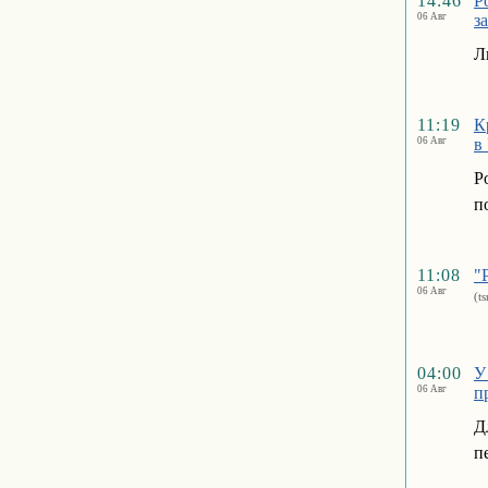
14:46
Р
06 Авг
з
Л
11:19
К
06 Авг
в
Р
п
11:08
"
06 Авг
(t
04:00
У
06 Авг
п
Д
п