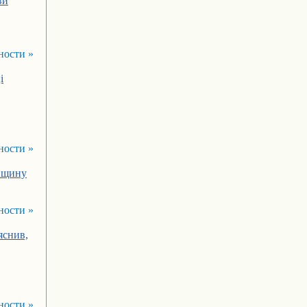
ви
ности »
і
ности »
ївщину
ности »
яснив,
ности »