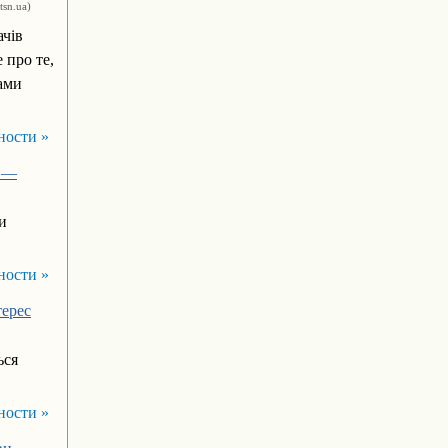
(tsn.ua)
ачів
 про те,
ами
ности »
а —
и
ности »
терес
ься
ности »