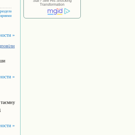
 раздела
тариями
ности »
ідповіли
вши
ности »
 таємну
д
ности »