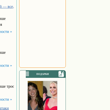
й — все,
енше
ся
ности »
енше
ности »
ПОДАРКИ
нше троє
ности »
атаки