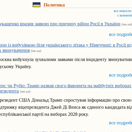
Политика
все новости
с коммен
укашенко вразив заявою про причину війни Росії в України
(tsn.ua)
все подроб
рон із вибухівкою біля українського літака у Німеччині: в Росії в
а звинувачення
(tsn.ua)
осква вибухнула зухвалими заявами після інциденту звинувати
 усьому Україну.
все подроб
енс чи Рубіо: Трамп назвав свого фаворита на майбутніх виборах
резидента
(tsn.ua)
резидент США Дональд Трамп спростував інформацію про свою
ідтримку віцепрезидента Джей Ді Венса як єдиного кандидата ві
еспубліканської партії на виборах 2028 року.
все подроб