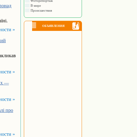
Фоторепортаж
 понад
В мире
Происшествия
їні.
ОБЪЯВЛЕНИЯ
ности »
кий
закликав
ности »
их —
ности »
лі про
ности »