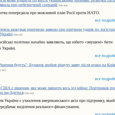
осія може вдарити по Балтії українськими дронами: розвідка Лит
аявила про небезпечний сценарій
(tsn.ua)
итва попередила про можливий план Росії проти НАТО.
все подроб
ремль шокував цинічною заявою про причини ударів по логістиц
 Україні
(tsn.ua)
осійські політики нахабно заявляють, що нібито «змушені» бити
о Україні.
все подроб
Рішення будуть": Буданов зробив рішучу заяву після атаки на Ки
sn.ua)
все подроб
 США є рішення, яке може змінити весь хід війни: Портников по
ро що йдеться
(tsn.ua)
ля України є ухвалення американського акта про підтримку, який
ередбачає виділення реального фінансування.
все подроб