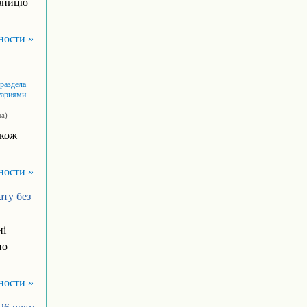
ізницю
ности »
 раздела
тариями
ua)
акож
ности »
ату без
ні
но
ности »