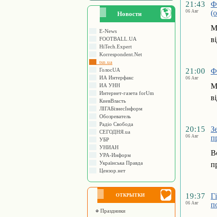
21:43
Ф
06 Авг
(
Новости
М
E-News
в
FOOTBALL.UA
HiTech.Expert
Korrespondent.Net
tsn.ua
ГолосUA
21:00
Ф
ИА Интерфакс
06 Авг
М
ИА УНН
Интернет-газета forUm
в
КиевВласть
ЛIГАБiзнесIнформ
Обозреватель
Радіо Свобода
20:15
З
СЕГОДНЯ.ua
06 Авг
п
УБР
УНИАН
В
УРА-Информ
Українська Правда
п
Цензор.нет
19:37
Г
ОТКРЫТКИ
06 Авг
п
Праздники