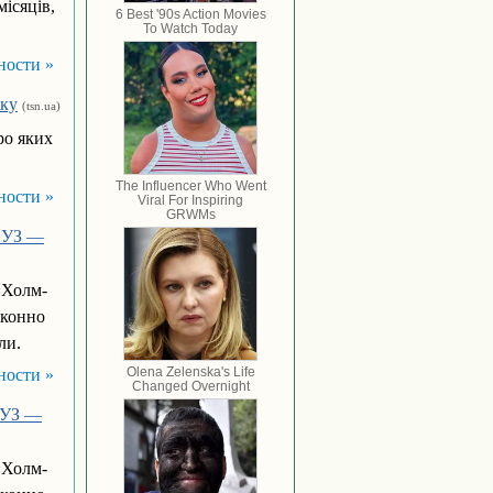
ісяців,
ности »
іку
(tsn.ua)
ро яких
ности »
в УЗ —
«Холм-
аконно
ли.
ности »
в УЗ —
«Холм-