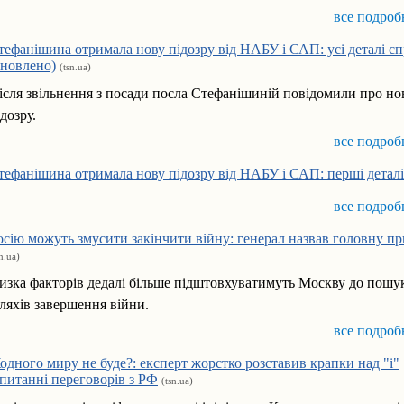
все подроб
тефанішина отримала нову підозру від НАБУ і САП: усі деталі с
оновлено)
(tsn.ua)
ісля звільнення з посади посла Стефанішиній повідомили про но
ідозру.
все подроб
тефанішина отримала нову підозру від НАБУ і САП: перші деталі
все подроб
осію можуть змусити закінчити війну: генерал назвав головну п
sn.ua)
изка факторів дедалі більше підштовхуватимуть Москву до пошу
ляхів завершення війни.
все подроб
одного миру не буде?: експерт жорстко розставив крапки над "і"
 питанні переговорів з РФ
(tsn.ua)