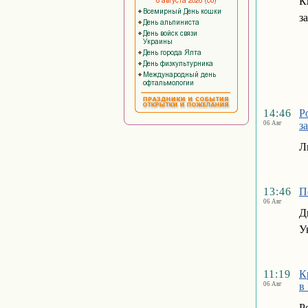
К
з
14:46
Р
06 Авг
з
Л
13:46
П
06 Авг
Д
У
11:19
К
06 Авг
в
Р