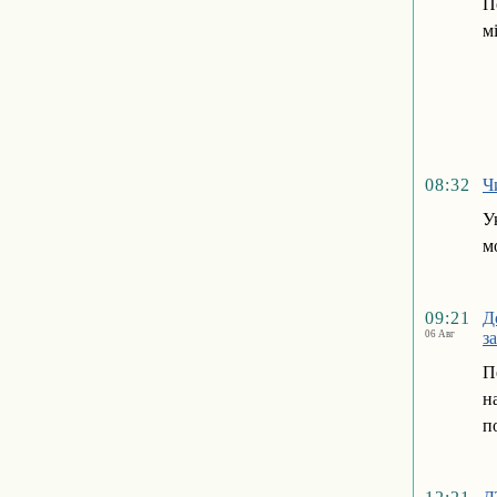
П
м
08:32
Ч
У
м
09:21
Д
06 Авг
з
П
н
п