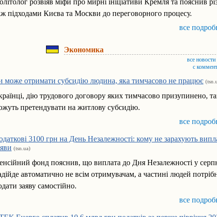
олітолог розвіяв міфи про мирні ініціативи Кремля та пояснив р
іж підходами Києва та Москви до переговорного процесу.
все подроб
Экономика
все новости
с коммен
и може отримати субсидію людина, яка тимчасово не працює
(tsn.
країнці, дію трудового договору яких тимчасово призупинено, т
ожуть претендувати на житлову субсидію.
все подроб
одаткові 3100 грн на День Незалежності: кому не зарахують випл
аяви
(tsn.ua)
енсійний фонд пояснив, що виплата до Дня Незалежності у серп
адійде автоматично не всім отримувачам, а частині людей потріб
одати заяву самостійно.
все подроб