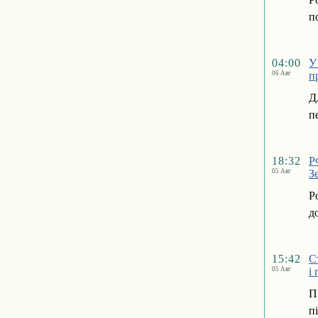
п
04:00
У
06 Авг
п
Д
п
18:32
Р
05 Авг
З
Р
д
15:42
С
05 Авг
і
П
п