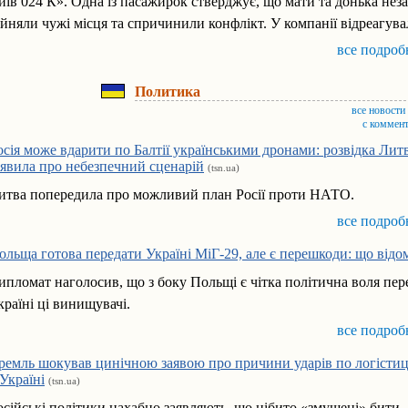
иїв 024 К». Одна із пасажирок стверджує, що мати та донька нез
айняли чужі місця та спричинили конфлікт. У компанії відреагува
все подроб
Политика
все новости
с коммен
осія може вдарити по Балтії українськими дронами: розвідка Лит
аявила про небезпечний сценарій
(tsn.ua)
итва попередила про можливий план Росії проти НАТО.
все подроб
ольща готова передати Україні МіГ-29, але є перешкоди: що відо
ипломат наголосив, що з боку Польщі є чітка політична воля пер
країні ці винищувачі.
все подроб
ремль шокував цинічною заявою про причини ударів по логістиц
 Україні
(tsn.ua)
осійські політики нахабно заявляють, що нібито «змушені» бити