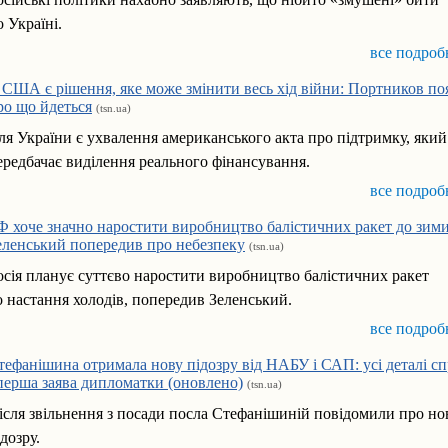
о Україні.
все подроб
 США є рішення, яке може змінити весь хід війни: Портников по
ро що йдеться
(tsn.ua)
ля України є ухвалення американського акта про підтримку, який
ередбачає виділення реального фінансування.
все подроб
Ф хоче значно наростити виробництво балістичних ракет до зим
еленський попередив про небезпеку
(tsn.ua)
осія планує суттєво наростити виробництво балістичних ракет
о настання холодів, попередив Зеленський.
все подроб
тефанішина отримала нову підозру від НАБУ і САП: усі деталі с
 перша заява дипломатки (оновлено)
(tsn.ua)
ісля звільнення з посади посла Стефанішиній повідомили про но
ідозру.