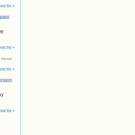
ности »
прави
ву
ности »
(tsn.ua)
ности »
ричину
ку
ности »