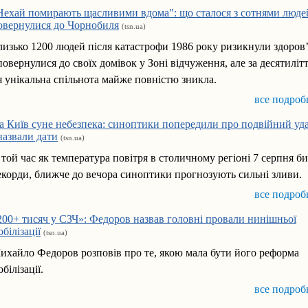
Нехай помирають щасливими вдома": що сталося з сотнями людей
овернулися до Чорнобиля
(tsn.ua)
лизько 1200 людей після катастрофи 1986 року ризикнули здоров
 повернулися до своїх домівок у Зоні відчуження, але за десятиліт
я унікальна спільнота майже повністю зникла.
все подроб
а Київ суне небезпека: синоптики попередили про подвійний уда
 назвали дати
(tsn.ua)
 той час як температура повітря в столичному регіоні 7 серпня б
екорди, ближче до вечора синоптики прогнозують сильні зливи.
все подроб
200+ тисяч у СЗЧ»: Федоров назвав головні провали нинішньої
обілізації
(tsn.ua)
ихайло Федоров розповів про те, якою мала бути його реформа
білізації.
все подроб