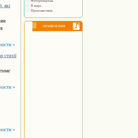
Фоторепортаж
, які
В мире
Происшествия
’ям
ОБЪЯВЛЕНИЯ
тя
ности »
р стихії
итиме
ности »
ности »