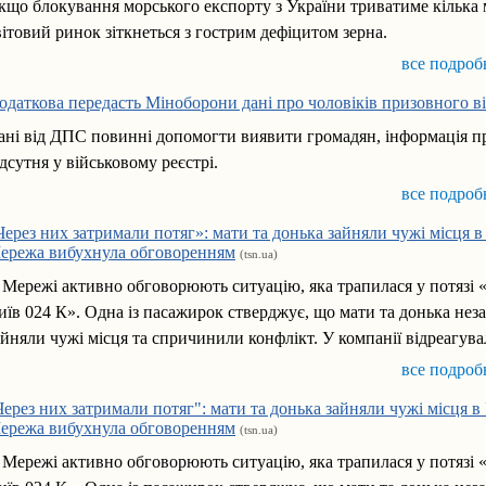
кщо блокування морського експорту з України триватиме кілька м
вітовий ринок зіткнеться з гострим дефіцитом зерна.
все подроб
одаткова передасть Міноборони дані про чоловіків призовного в
ані від ДПС повинні допомогти виявити громадян, інформація п
ідсутня у військовому реєстрі.
все подроб
Через них затримали потяг»: мати та донька зайняли чужі місця 
ережа вибухнула обговоренням
(tsn.ua)
 Мережі активно обговорюють ситуацію, яка трапилася у потязі 
иїв 024 К». Одна із пасажирок стверджує, що мати та донька нез
айняли чужі місця та спричинили конфлікт. У компанії відреагува
все подроб
Через них затримали потяг": мати та донька зайняли чужі місця 
ережа вибухнула обговоренням
(tsn.ua)
 Мережі активно обговорюють ситуацію, яка трапилася у потязі 