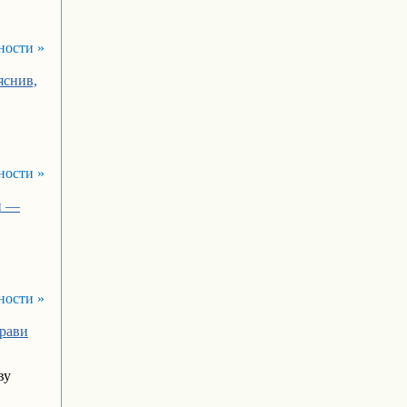
ности »
яснив,
ности »
и —
ности »
прави
ву