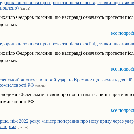
едоров висловився про протести після своєї відставки: що заяви
оновлено)
(tsn.ua)
ихайло Федоров пояснив, що насправді означають протести післ
ідставки.
все подроб
едоров висловився про протести після своєї відставки: що заяви
ихайло Федоров пояснив, що насправді означають протести післ
ідставки.
все подроб
еленський анонсував новий удар по Кремлю: що готують для війс
ромисловості РФ
(tsn.ua)
олодимир Зеленський заявив про новий план санкцій проти війс
ромисловості РФ.
все подроб
ірше, ніж 2022 року: міністр попередив про нову кризу через удар
о портах
(tsn.ua)