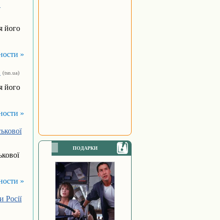
в
я його
ности »
в
(tsn.ua)
я його
ности »
ькової
ПОДАРКИ
ькової
ности »
и Росії