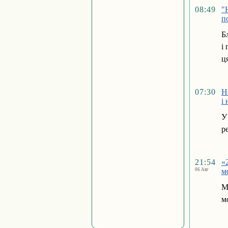
08:49
"
п
Б
і
ц
07:30
Н
і
У
р
21:54
«
06 Авг
м
М
мо