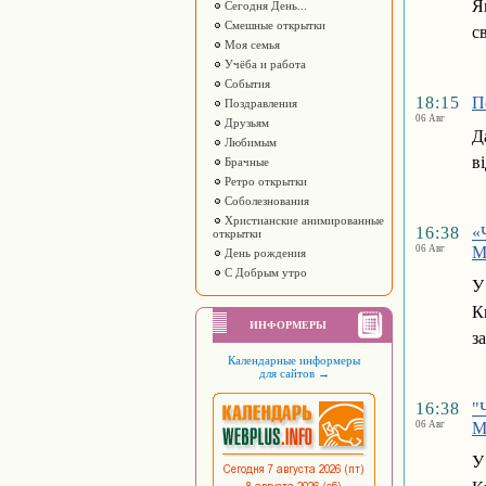
Я
Сегодня День...
Смешные открытки
с
Моя семья
Учёба и работа
События
18:15
П
Поздравления
06 Авг
Друзьям
Д
Любимым
в
Брачные
Ретро открытки
Соболезнования
Христианские анимированные
16:38
«
открытки
06 Авг
М
День рождения
С Добрым утро
У
К
ИНФОРМЕРЫ
з
Календарные информеры
для сайтов
→
16:38
"
06 Авг
М
У