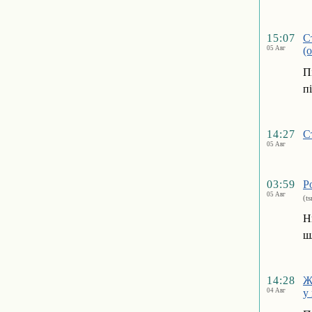
15:07
С
05 Авг
(
П
п
14:27
С
05 Авг
03:59
Р
05 Авг
(t
Н
ш
14:28
Ж
04 Авг
у