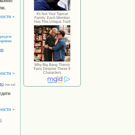
аконно
ли.
ности »
 раздела
тариями
ви
ности »
мо
(tsn.ua)
едати
ности »
і