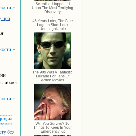
ности »
у про
ні
ности »
їни
 глибока
ности »
 раздела
тариями
ату без