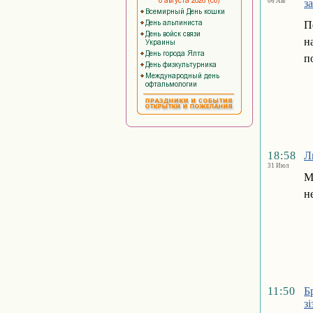
06 Авг
з
П
н
п
18:58
Л
31 Июл
М
н
11:50
Б
з