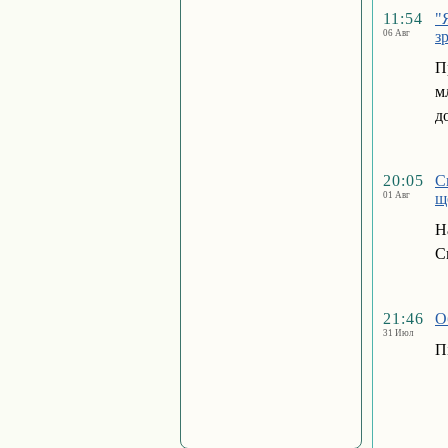
11:54
"
06 Авг
з
П
м
д
20:05
С
01 Авг
щ
Н
С
21:46
О
31 Июл
П