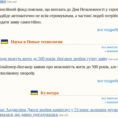
аяви
(tsn.ua)
енсійний фонд пояснив, що виплата до Дня Незалежності у серп
адійде автоматично не всім отримувачам, а частині людей потріб
одати заяву самостійно.
все подроб
Наука и Новые технологии
все новости
с коммен
юди можуть жити до 500 років: біогакер зробив гучну заяву
(tsn.ua)
ільйонер-біогакер заявив про можливість жити до 500 років, але
евиліковну хворобу.
все подроб
Культура
все новости
с коммен
рат Анджеліни Джолі зробив камінгаут у 53 роки: колишня друж
ізналася, що давно здогадувалась
(tsn.ua)