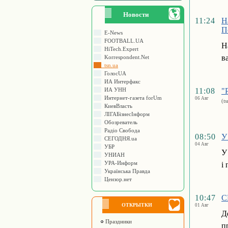
Новости
11:24
Н
П
E-News
FOOTBALL.UA
Н
HiTech.Expert
в
Korrespondent.Net
tsn.ua
ГолосUA
ИА Интерфакс
ИА УНН
11:08
"
Интернет-газета forUm
06 Авг
(t
КиевВласть
ЛIГАБiзнесIнформ
Обозреватель
Радіо Свобода
08:50
У
СЕГОДНЯ.ua
04 Авг
УБР
У
УНИАН
УРА-Информ
і
Українська Правда
Цензор.нет
10:47
С
ОТКРЫТКИ
01 Авг
Д
Праздники
п