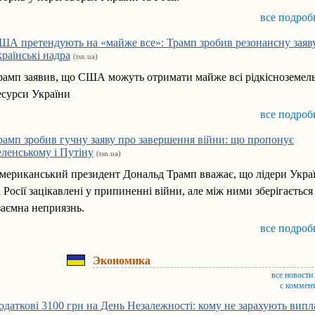
все подроб
ША претендують на «майже все»: Трамп зробив резонансну заяв
країнські надра
(tsn.ua)
рамп заявив, що США можуть отримати майже всі рідкісноземель
есурси України
все подроб
рамп зробив гучну заяву про завершення війни: що пропонує
еленському і Путіну
(tsn.ua)
мериканський президент Дональд Трамп вважає, що лідери Укра
а Росії зацікавлені у припиненні війни, але між ними зберігається
заємна неприязнь.
все подроб
Экономика
все новости
с коммен
одаткові 3100 грн на День Незалежності: кому не зарахують випл