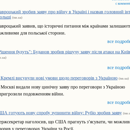
с коммен
авроцький зробив заяву про війну в Україні і назвав головний ін
ольщі
(tsn.ua)
авроцький заявив, що історичні питання між країнами залишают
ажливими для польської сторони.
все подроб
Рішення будуть": Буданов зробив рішучу заяву після атаки на Ки
sn.ua)
все подроб
 Кремлі висунули нові умови щодо переговорів з Україною
(tsn.ua)
 Москві видали нову цинічну заяву про переговори з Україною
 пригрозили подовженням війни.
все подроб
ША готують нову спробу зупинити війну: Рубіо зробив заяву
(tsn.
ержсекретар наголосив, що США прагнуть з’ясувати, чи можли
рорив у переговорах України та Росії.