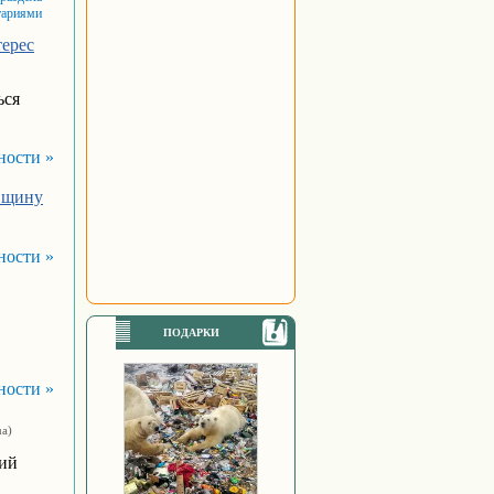
тариями
терес
ься
ности »
ївщину
ности »
ПОДАРКИ
ности »
ua)
вий