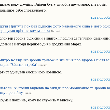
лизько року Джеймс Гейвен був у шлюбі з дружиною, але потім
іднайшов себе справжнього.
все подроб
ергій Притула показав рідкісне фото маленького сина в його одн
 здивував прізвиськом малюка
(tsn.ua)
олонтер зробив рідкісний виняток і поділився теплими сімейним
адрами з нагоди першого дня народження Марка.
все подроб
митро Коляденко зробив тривожне зізнання про здоров'я після в
ікарів: "Сказали треба"
(tsn.ua)
ртист здивував емоційною новиною.
все подроб
натолій Анатоліч відповів на закиди про мобілізацію та зробив 
аяву про війну
(tsn.ua)
оумен пояснив, чому не служить у війську.
все подроб