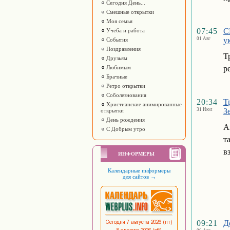
Сегодня День...
Смешные открытки
Моя семья
07:45
С
Учёба и работа
01 Авг
у
События
Поздравления
Т
Друзьям
Любимым
р
Брачные
Ретро открытки
Соболезнования
20:34
Т
Христианские анимированные
31 Июл
З
открытки
День рождения
А
С Добрым утро
т
в
ИНФОРМЕРЫ
Календарные информеры
для сайтов
→
09:21
Д