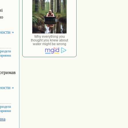
ні
но
ности »
 раздела
тариями
 отримав
ности »
 раздела
тариями
ина