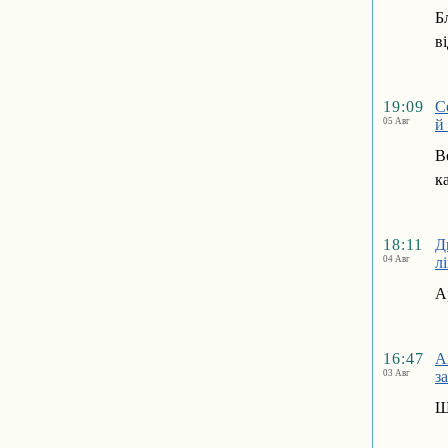
Б
в
19:09
С
05 Авг
й
В
к
18:11
Д
04 Авг
л
А
16:47
А
03 Авг
з
Ш