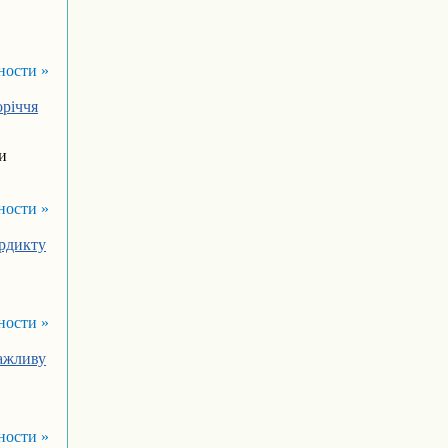
ности »
оріччя
и
ности »
ердикту
ности »
важливу
ности »