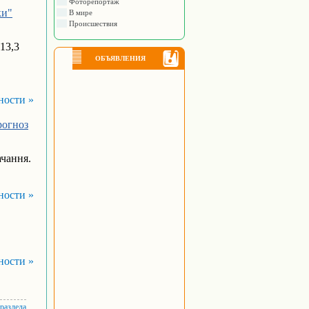
Фоторепортаж
ки"
В мире
Происшествия
13,3
ОБЪЯВЛЕНИЯ
ности »
рогноз
ачання.
ности »
ности »
 раздела