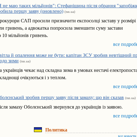
Я не маю таких мільйонів": Стефанішина після обрання "запобіж
робила першу заяву (оновлено)
(tsn.ua)
рокурори САП просили призначити експосолці заставу у розмірі 
лн гривень, а адвокатка попросила зменшити суму застави
о 10 мільйонів гривень.
все подроб
вітла й опалення може не бути: капітан ЗСУ зробив невтішний п
одо зими
(tsn.ua)
а українців чекає над складна зима в умовах нестачі електропост
кладнощі очікуються і з теплом.
все подроб
болєнський зробив першу заяву після замаху: що він сказав
(tsn.ua)
ісля замаху Оболєнський звернувся до українців із заявою.
все подроб
Политика
все новости