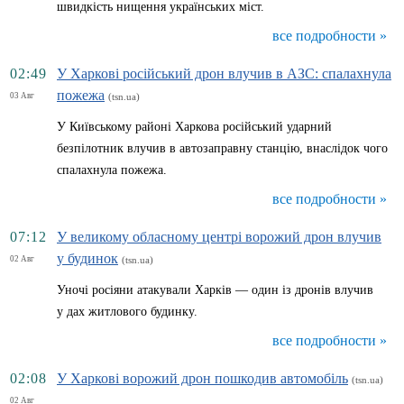
швидкість нищення українських міст.
все подробности »
02:49
У Харкові російський дрон влучив в АЗС: спалахнула
пожежа
03 Авг
(tsn.ua)
У Київському районі Харкова російський ударний
безпілотник влучив в автозаправну станцію, внаслідок чого
спалахнула пожежа.
все подробности »
07:12
У великому обласному центрі ворожий дрон влучив
у будинок
02 Авг
(tsn.ua)
Уночі росіяни атакували Харків — один із дронів влучив
у дах житлового будинку.
все подробности »
02:08
У Харкові ворожий дрон пошкодив автомобіль
(tsn.ua)
02 Авг