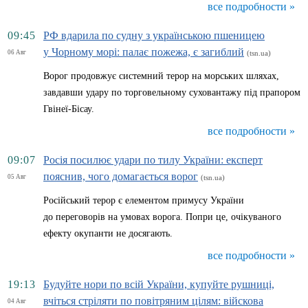
все подробности »
09:45
РФ вдарила по судну з українською пшеницею
у Чорному морі: палає пожежа, є загиблий
06 Авг
(tsn.ua)
Ворог продовжує системний терор на морських шляхах,
завдавши удару по торговельному суховантажу під прапором
Гвінеї-Бісау.
все подробности »
09:07
Росія посилює удари по тилу України: експерт
пояснив, чого домагається ворог
05 Авг
(tsn.ua)
Російський терор є елементом примусу України
до переговорів на умовах ворога. Попри це, очікуваного
ефекту окупанти не досягають.
все подробности »
19:13
Будуйте нори по всій України, купуйте рушниці,
вчіться стріляти по повітряним цілям: війскова
04 Авг