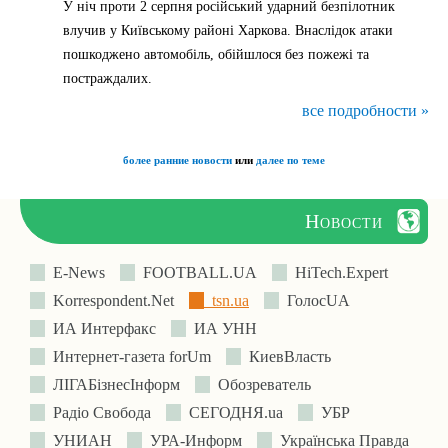
У ніч проти 2 серпня російський ударний безпілотник
влучив у Київському районі Харкова. Внаслідок атаки
пошкоджено автомобіль, обійшлося без пожежі та
постраждалих.
все подробности »
более ранние новости
или
далее по теме
Новости
E-News
FOOTBALL.UA
HiTech.Expert
Korrespondent.Net
tsn.ua
ГолосUA
ИА Интерфакс
ИА УНН
Интернет-газета forUm
КиевВласть
ЛIГАБiзнесIнформ
Обозреватель
Радіо Свобода
СЕГОДНЯ.ua
УБР
УНИАН
УРА-Информ
Українська Правда