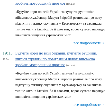
зробила моторошний прогноз
(tsn.ua)
«Будуйте нори по всій Україні та купуйте рушниці»:
військовослужбовиця Маруся Звіробій розповіла про нову
підступну тактику окупантів у Краматорську та закликала
тил не жити в ілюзіях. За її словами, ворог суттєво нарощує
швидкість нищення українських міст.
все подробности »
19:13
Будуйте нори по всій України, купуйте рушниці,
вчіться стріляти по повітряним цілям: військова
04 Авг
зробила моторошний прогноз
(tsn.ua)
«Будуйте нори по всій Україні та купуйте рушниці»:
військовослужбовиця Маруся Звіробій розповіла про нову
підступну тактику окупантів у Краматорську та закликала
тил не жити в ілюзіях. За її словами, ворог суттєво нарощує
швидкість нищення українських міст.
все подробности »