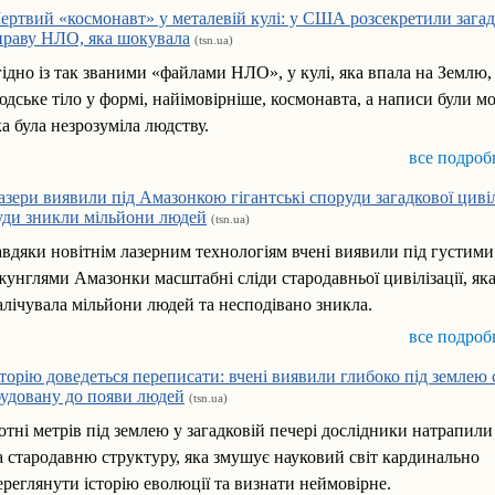
ертвий «космонавт» у металевій кулі: у США розсекретили зага
праву НЛО, яка шокувала
(tsn.ua)
гідно із так званими «файлами НЛО», у кулі, яка впала на Землю,
юдське тіло у формі, найімовірніше, космонавта, а написи були м
ка була незрозуміла людству.
все подроб
азери виявили під Амазонкою гігантські споруди загадкової цивілі
уди зникли мільйони людей
(tsn.ua)
авдяки новітнім лазерним технологіям вчені виявили під густими
жунглями Амазонки масштабні сліди стародавньої цивілізації, як
алічувала мільйони людей та несподівано зникла.
все подроб
сторію доведеться переписати: вчені виявили глибоко під землею 
будовану до появи людей
(tsn.ua)
отні метрів під землею у загадковій печері дослідники натрапили
а стародавню структуру, яка змушує науковий світ кардинально
ереглянути історію еволюції та визнати неймовірне.