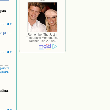
права
ности »
 серпня
ности »
 раздела
тариями
айна,
ности »