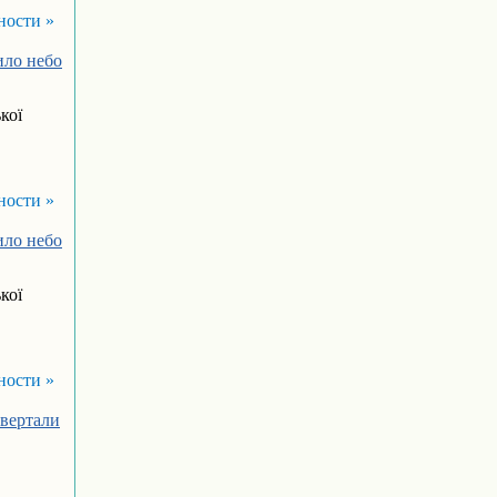
ности »
ило небо
кої
ности »
ило небо
кої
ности »
звертали