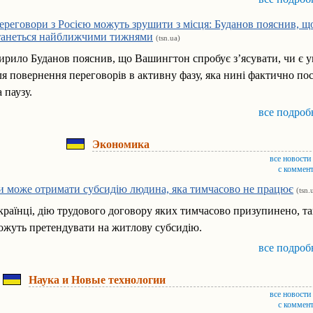
ереговори з Росією можуть зрушити з місця: Буданов пояснив, щ
танеться найближчими тижнями
(tsn.ua)
ирило Буданов пояснив, що Вашингтон спробує з’ясувати, чи є 
ля повернення переговорів в активну фазу, яка нині фактично по
а паузу.
все подроб
Экономика
все новости
с коммен
и може отримати субсидію людина, яка тимчасово не працює
(tsn.
країнці, дію трудового договору яких тимчасово призупинено, т
ожуть претендувати на житлову субсидію.
все подроб
Наука и Новые технологии
все новости
с коммен