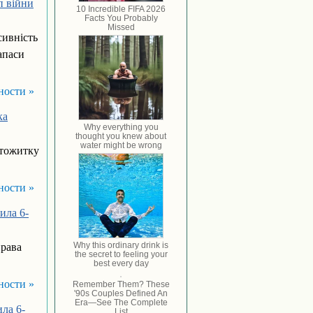
п війни
сивність
апаси
ности »
ка
ртожитку
ности »
ила 6-
права
ности »
ла 6-