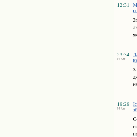
12:31
М
с
З
л
я
23:34
Л
08 Авг
к
З
д
н
19:29
І
08 Авг
з
С
н
п