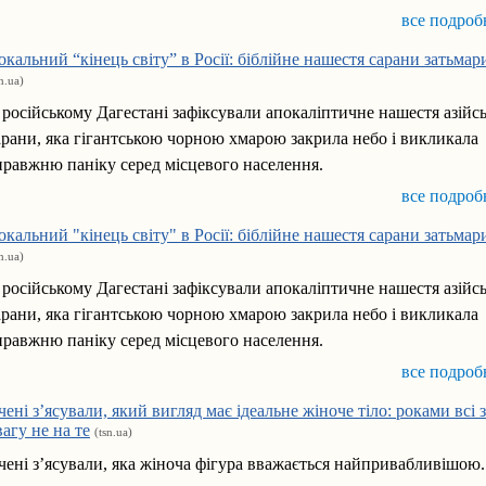
все подроб
окальний “кінець світу” в Росії: біблійне нашестя сарани затьмар
sn.ua)
 російському Дагестані зафіксували апокаліптичне нашестя азійсь
арани, яка гігантською чорною хмарою закрила небо і викликала
правжню паніку серед місцевого населення.
все подроб
окальний "кінець світу" в Росії: біблійне нашестя сарани затьмар
sn.ua)
 російському Дагестані зафіксували апокаліптичне нашестя азійсь
арани, яка гігантською чорною хмарою закрила небо і викликала
правжню паніку серед місцевого населення.
все подроб
чені з’ясували, який вигляд має ідеальне жіноче тіло: роками всі 
вагу не на те
(tsn.ua)
чені з’ясували, яка жіноча фігура вважається найпривабливішою.