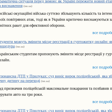
раматична ситуація перед зимою: як Україні пережити новий ета
а виснаження
(tsn.ua)
осійські окупаційні війська суттєво збільшують кількість та інтен
воїх повітряних атак, тоді як в України критично виснажуються з
енітних ракет для ефективної оборони.
все подроб
туденти можуть змінити місце реєстрації в гуртожитку онлайн: я
роцедура
(tsn.ua)
країнським студентам пропонують змінити місце реєстрації у гу
нлайн.
все подроб
езонансна ДТП у Прилуках: суд виніс вирок поліцейський, яка зб
ічну дитину на переході
(tsn.ua)
уд призначив поліцейській максимальне покарання та позбавив 
ерувати авто на три роки.
все подроб
езонансна ДТП у Прилуках: суд виніс вирок поліцейській, яка зби