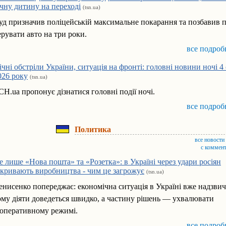
ічну дитину на переході
(tsn.ua)
уд призначив поліцейській максимальне покарання та позбавив 
ерувати авто на три роки.
все подроб
ічні обстріли України, ситуація на фронті: головні новини ночі 4
026 року
(tsn.ua)
СН.ua пропонує дізнатися головні події ночі.
все подроб
Политика
все новости
с коммен
е лише «Нова пошта» та «Розетка»: в Україні через удари росіян
акривають виробництва - чим це загрожує
(tsn.ua)
енисенко попереджає: економічна ситуація в Україні вже надзвич
ому діяти доведеться швидко, а частину рішень — ухвалювати
 оперативному режимі.
все подроб