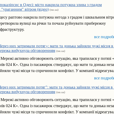
покаліпсис в Одесі: місто накрила потужна злива з градом
а "ураганним" вітром (відео)
(tsn.ua)
десу раптово накрила потужна негода з градом і шквальним вітр
еретворила вулиці на річки та почала руйнувати прибережну
нфраструктуру.
все подроб
Через них затримали потяг»: мати та донька зайняли чужі місця 
ережа вибухнула обговоренням
(tsn.ua)
 Мережі активно обговорюють ситуацію, яка трапилася у потязі 
иїв 024 К». Одна із пасажирок стверджує, що мати та донька нез
айняли чужі місця та спричинили конфлікт. У компанії відреагува
все подроб
Через них затримали потяг": мати та донька зайняли чужі місця 
ережа вибухнула обговоренням
(tsn.ua)
 Мережі активно обговорюють ситуацію, яка трапилася у потязі 
иїв 024 К». Одна із пасажирок стверджує, що мати та донька нез
айняли чужі місця та спричинили конфлікт. У компанії відреагува