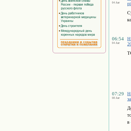
04 Авг
р
С
к
06:54
Н
04 Авг
2
Т
07:29
Н
08 Авг
з
Д
т
в