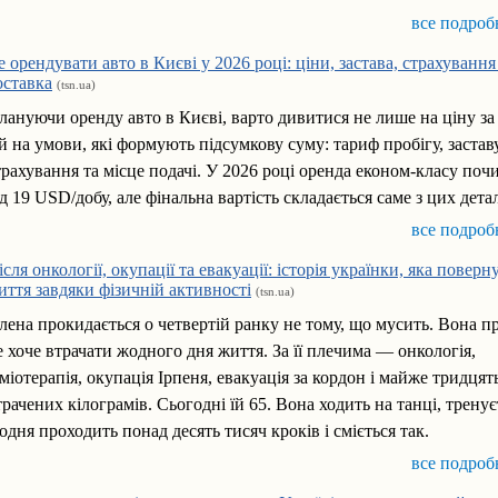
все подроб
е орендувати авто в Києві у 2026 році: ціни, застава, страхування
оставка
(tsn.ua)
лануючи оренду авто в Києві, варто дивитися не лише на ціну за 
 й на умови, які формують підсумкову суму: тариф пробігу, заставу
трахування та місце подачі. У 2026 році оренда економ-класу поч
ід 19 USD/добу, але фінальна вартість складається саме з цих дета
все подроб
ісля онкології, окупації та евакуації: історія українки, яка поверн
иття завдяки фізичній активності
(tsn.ua)
лена прокидається о четвертій ранку не тому, що мусить. Вона п
е хоче втрачати жодного дня життя. За її плечима — онкологія,
іміотерапія, окупація Ірпеня, евакуація за кордон і майже тридцят
трачених кілограмів. Сьогодні їй 65. Вона ходить на танці, тренує
одня проходить понад десять тисяч кроків і сміється так.
все подроб