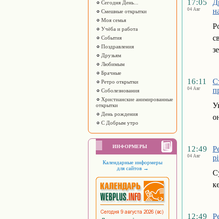
17:05
Д
Сегодня День...
04 Авг
н
Смешные открытки
Моя семья
Р
Учёба и работа
с
События
Поздравления
з
Друзьям
Любимым
Брачные
16:11
С
Ретро открытки
04 Авг
п
Соболезнования
Христианские анимированные
У
открытки
День рождения
о
С Добрым утро
ИНФОРМЕРЫ
12:49
Р
04 Авг
р
Календарные информеры
для сайтов
→
С
к
12:49
Р