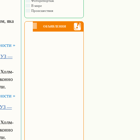
Фоторепортаж
В мире
Происшествия
ом, яка
ОБЪЯВЛЕНИЯ
ности »
в УЗ —
«Холм-
аконно
ли.
ности »
в УЗ —
«Холм-
аконно
ли.