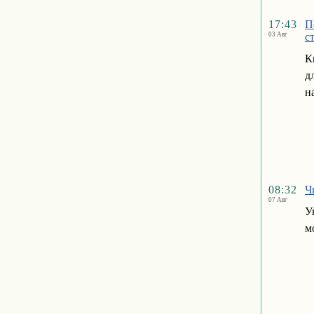
17:43
П
03 Авг
с
К
д
н
08:32
Ч
07 Авг
У
м