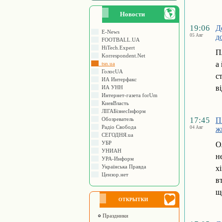
Новости
19:06
Д
E-News
05 Авг
д
FOOTBALL.UA
HiTech.Expert
П
Korrespondent.Net
а
tsn.ua
ГолосUA
с
ИА Интерфакс
в
ИА УНН
Интернет-газета forUm
КиевВласть
ЛIГАБiзнесIнформ
Обозреватель
17:45
П
Радіо Свобода
04 Авг
ж
СЕГОДНЯ.ua
УБР
О
УНИАН
н
УРА-Информ
Українська Правда
х
Цензор.нет
в
щ
ОТКРЫТКИ
Праздники