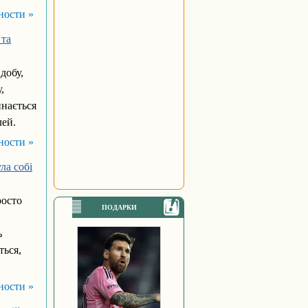
ности »
 та
добу,
,
инається
лей.
ности »
ула собі
росто
ПОДАРКИ
ь
ться,
ности »