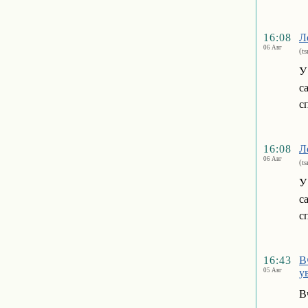
16:08
Л
06 Авг
(t
У
с
с
16:08
Л
06 Авг
(t
У
с
с
16:43
В
05 Авг
у
В