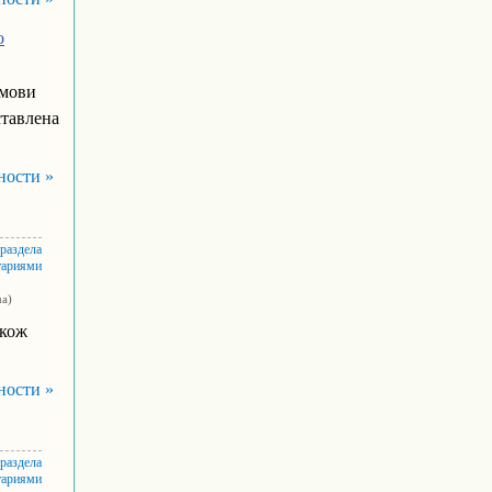
о
умови
ставлена
ности »
 раздела
тариями
ua)
акож
ности »
 раздела
тариями