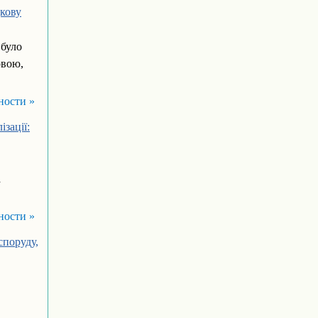
дкову
 було
овою,
ности »
зації:
а
ности »
споруду,