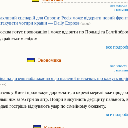
все новости
с коммен
ахливий сценарій для Європи: Росія може відкрити новий фронт
 атакувати чотири країни — Daily Express
(tsn.ua)
осква готує провокацію і може вдарити по Польщі та Балтії збр
 українським слідом.
все подроб
Экономика
все новости
с коммен
іна на дизель наближається до шаленої позначки: що кажуть водії
sn.ua)
изель у Києві продовжує дорожчати, а окремі мережі вже продаю
ільш ніж за 95 грн за літр. Попри відсутність дефіциту пального, в
едалі гостріше відчувають удар по сімейному бюджету.
все подроб
Культура