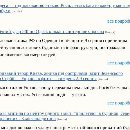
деса — під масованою атакою Росії: летять багато ракет, у місті 
ибухи
(tsn.ua)
все подроб
ічний удар РФ по Одесі: кількість потерпілих зросла
(tsn.ua)
асована атака РФ по Одещині в ніч проти 9 серпня спричинила
уйнування житлових будинків та інфраструктури, постраждали
онайменше восьмеро людей.
все подроб
ривавий терор Києва, жнива під обстрілами, візит Зеленсього
о Сербії — Україна в фото — тиждень 2-9 серпня
(tsn.ua)
ього тижня Україна знову пережила пекельні дні. Росія безжальн
о наших містах. Усі важливі події — у фото.
все подроб
осія вгатила по центру одного з міст: “прилетіло” в будинок, сере
оранених - 3-місячна дитина
(tsn.ua)
наслідок ворожого удару в центрі міста зайнялися приватний бу