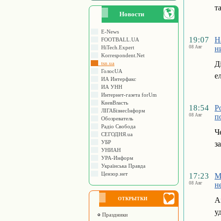
т
Новости
E-News
19:07
Н
FOOTBALL.UA
HiTech.Expert
08 Авг
н
Korrespondent.Net
Д
tsn.ua
ГолосUA
е
ИА Интерфакс
ИА УНН
Интернет-газета forUm
КиевВласть
18:54
Р
ЛIГАБiзнесIнформ
08 Авг
п
Обозреватель
Радіо Свобода
Ч
СЕГОДНЯ.ua
УБР
з
УНИАН
УРА-Информ
Українська Правда
Цензор.нет
17:23
М
08 Авг
н
ОТКРЫТКИ
А
у
Праздники