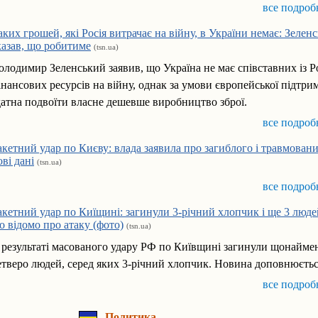
все подроб
аких грошей, які Росія витрачає на війну, в України немає: Зелен
казав, що робитиме
(tsn.ua)
олодимир Зеленський заявив, що Україна не має співставних із Р
інансових ресурсів на війну, однак за умови європейської підтри
датна подвоїти власне дешевше виробництво зброї.
все подроб
акетний удар по Києву: влада заявила про загиблого і травмован
ові дані
(tsn.ua)
все подроб
акетний удар по Киїщині: загинули 3-річний хлопчик і ще 3 люде
о відомо про атаку (фото)
(tsn.ua)
 результаті масованого удару РФ по Київщині загинули щонайм
етверо людей, серед яких 3-річний хлопчик. Новина доповнюєть
все подроб
Политика