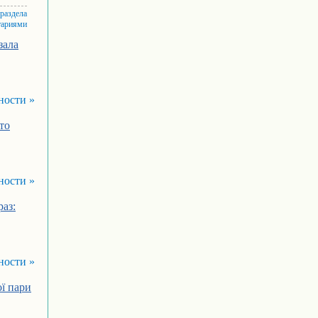
 раздела
тариями
зала
ности »
то
ности »
раз:
ности »
ої пари