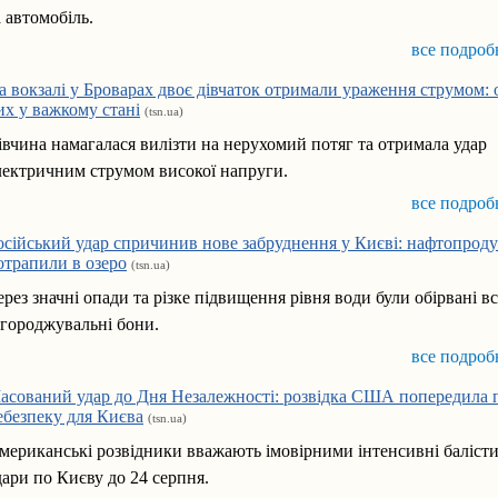
а автомобіль.
все подроб
а вокзалі у Броварах двоє дівчаток отримали ураження струмом: 
их у важкому стані
(tsn.ua)
івчина намагалася вилізти на нерухомий потяг та отримала удар
лектричним струмом високої напруги.
все подроб
осійський удар спричинив нове забруднення у Києві: нафтопрод
отрапили в озеро
(tsn.ua)
ерез значні опади та різке підвищення рівня води були обірвані вс
агороджувальні бони.
все подроб
асований удар до Дня Незалежності: розвідка США попередила 
ебезпеку для Києва
(tsn.ua)
мериканські розвідники вважають імовірними інтенсивні балісти
дари по Києву до 24 серпня.