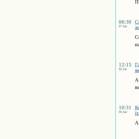
П
06:30
С
07 Авг
ж
С
н
12:15
Г
06 Авг
я
А
в
10:31
К
06 Авг
ї
А