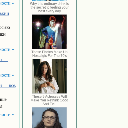
ности »
ський
осією
мки
ности »
их —
ности »
й — все,
енше
ся
ности »