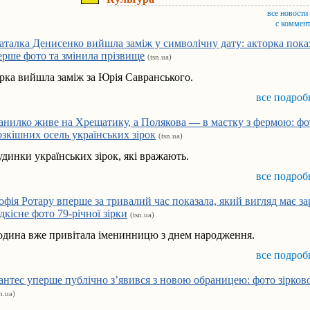
все новости
с коммен
аталка Денисенко вийшла заміж у символічну дату: акторка пока
ерше фото та змінила прізвище
(tsn.ua)
ірка вийшла заміж за Юрія Савранського.
все подроб
анилко живе на Хрещатику, а Полякова — в маєтку з фермою: фо
озкішних осель українських зірок
(tsn.ua)
удинки українських зірок, які вражають.
все подроб
офія Ротару вперше за тривалий час показала, який вигляд має за
ідкісне фото 79-річної зірки
(tsn.ua)
одина вже привітала іменинницю з днем народження.
все подроб
антес уперше публічно з’явився з новою обраницею: фото зірков
sn.ua)