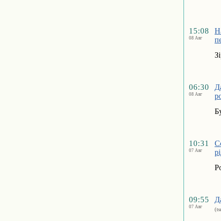
15:08
Н
08 Авг
п
З
06:30
Д
08 Авг
р
Б
10:31
С
07 Авг
р
Р
09:55
Д
07 Авг
(t