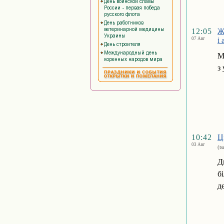
12:05
Ж
07 Авг
і
М
з
10:42
Ц
03 Авг
(t
Д
б
д