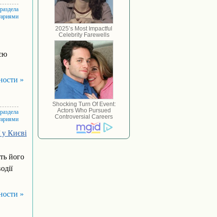
 раздела
тариями
оєю
ности »
 раздела
тариями
 у Києві
ть його
одії
ности »