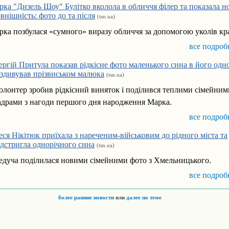
ірка "Дизель Шоу" Булітко вколола в обличчя філер та показала н
овнішність: фото до та після
(tsn.ua)
ірка позбулася «сумного» виразу обличчя за допомогою уколів кр
все подроб
ергій Притула показав рідкісне фото маленького сина в його одн
 здивував прізвиськом малюка
(tsn.ua)
олонтер зробив рідкісний виняток і поділився теплими сімейним
адрами з нагоди першого дня народження Марка.
все подроб
еся Нікітюк приїхала з нареченим-військовим до рідного міста та
ідстригла однорічного сина
(tsn.ua)
едуча поділилася новими сімейними фото з Хмельницького.
все подроб
более ранние новости
или
далее по теме