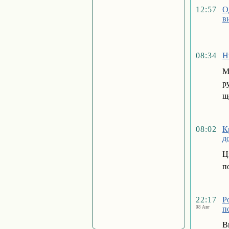
12:57
О
в
08:34
Н
М
р
щ
08:02
К
д
Ц
п
22:17
Р
08 Авг
п
В