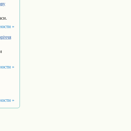
ову
аси.
ности »
оріччя
и
ности »
ности »