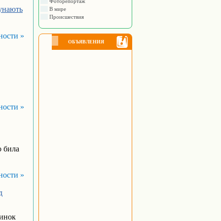
Фоторепортаж
лунають
В мире
Происшествия
ности »
ОБЪЯВЛЕНИЯ
ности »
о била
ности »
д
динок