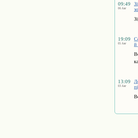
09:49
З
06 Авг
з
З
19:09
С
05 Авг
й
В
к
13:09
Л
03 Авг
п
В