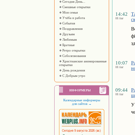
Сегодня День...
Смешные открытки
Моя семья
14:42
Т
Учёба и работа
08 Авг
с
События
В
Поздравления
Друзьям
ф
Любимым
з
Брачные
Ретро открытки
Соболезнования
Христианские анимированные
10:07
Р
открытки
08 Авг
н
День рождения
С Добрым утро
09:44
Р
ИНФОРМЕРЫ
08 Авг
щ
Календарные информеры
для сайтов
→
У
ч