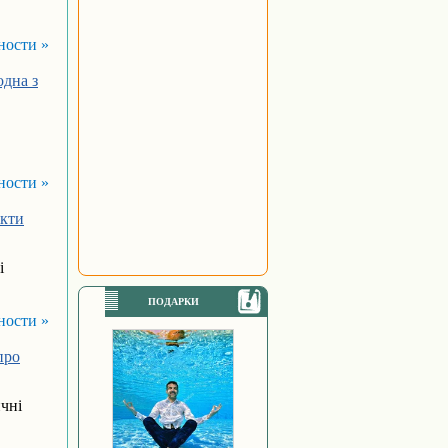
ности »
одна з
ности »
укти
і
ПОДАРКИ
ности »
про
чні