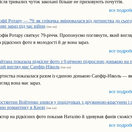
ісля тривалих чуток закохані більше не приховують почуттів.
все подроб
офії Ротару — 79: як співачка змінювалася від дитинства до сьогод
иве зараз під час війни
(tsn.ua)
офія Ротару святкує 79-річчя. Пропонуємо поглянути, який вигля
а рідкісних фото в молодості й де вона зараз.
все подроб
айтана показала рідкісне фото з 9-річною підрослою донькою на п
кий вигляд має Сапфір-Ніколь
(tsn.ua)
ртистка показалася разом із єдиною донькою Сапфір-Ніколь — я
игляд вона має зараз.
все подроб
остянтин Войтенко злився у поцілунках з дружиною-красунею і 
хню романтику в Києві
(tsn.ua)
ктор на рідкісних фото показав Наталію й здивував фанів схожіс
все подроб