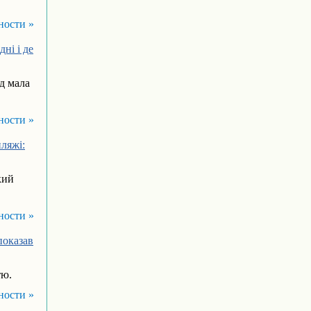
ности »
ні і де
д мала
ности »
ляжі:
кий
ности »
показав
тю.
ности »