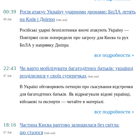
00:39
Росія атакує Україну ударними дронами: БпЛА летять
на Київ і Дніпро
08 Авг
(tsn.ua)
Російські ударні безпілотники вночі атакують Україну —
Повітряні сили попередили про загрозу для Києва та рух
БпЛА у напрямку Дніпра.
все подробности »
22:43
Чи варто мобілізувати багатодітних батьків: українці
розділилися у своїх суперечках
07 Авг
(tsn.ua)
В Україні обговорюють петицію про скасування відстрочки
для багатодітних батьків. Як відреагували відомі українці,
військові та експерти — читайте в матеріалі.
все подробности »
18:16
Частина Києва раптово залишилася без світла:
що сталося
07 Авг
(tsn.ua)