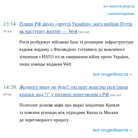
все новости раздела
с комментариями
23:14
Плани РФ щодо «другої України»: кого вибрав Путін
як наступну жертву — Welt
04 Авг
(tsn.ua)
Росія розбудовує військові бази та розширює інфраструктуру
вздовж кордону з Фінляндією, готуючись до можливого
зіткнення з НАТО після завершення війни проти України,
пише німецье видання Welt.
все подробности »
14:28
Жодного миру не буде?: експерт жорстко розставив
крапки над "і" у питанні переговорів з РФ
04 Авг
(tsn.ua)
Політолог розвіяв міфи про мирні ініціативи Кремля
та пояснив різницю між підходами Києва та Москви
до переговорного процесу.
все подробности »