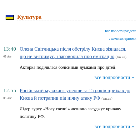
Культура
все новости раздела
с комментариями
13:40
Олена Світлицька після обстрілу Києва зізналася,
що не витримує, і заговорила про еміграцію
05 Авг
(tsn.ua)
Акторка поділилася болісними думками про дітей.
все подробности »
12:55
Російський музикант уперше за 15 років приїхав до
Києва й потрапив під нічну атаку РФ
05 Авг
(tsn.ua)
Лідер гурту «Ногу свело!» активно засуджує криваву
політику РФ.
все подробности »