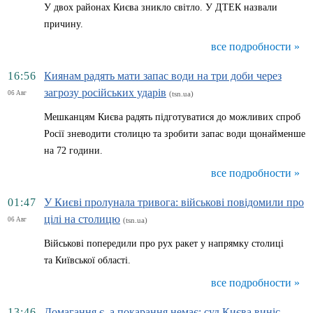
У двох районах Києва зникло світло. У ДТЕК назвали
причину.
все подробности »
16:56
Киянам радять мати запас води на три доби через
загрозу російських ударів
06 Авг
(tsn.ua)
Мешканцям Києва радять підготуватися до можливих спроб
Росії зневодити столицю та зробити запас води щонайменше
на 72 години.
все подробности »
01:47
У Києві пролунала тривога: військові повідомили про
цілі на столицю
06 Авг
(tsn.ua)
Військові попередили про рух ракет у напрямку столиці
та Київської області.
все подробности »
13:46
Домагання є, а покарання немає: суд Києва виніс