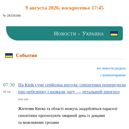
9 августа 2026, воскресенье 17:45
№ 20356506
Новости - Украина
События
все новости раздела
с комментариями
07:30
На Київ суне серйозна негода: синоптики попередили
про небезпеку і назвали дату — детальний прогноз
08 Авг
(tsn.ua)
Жителям Києва та області можуть знадобляться парасолі:
синоптики прогнозують хмарний день із дощами
та можливими грозами