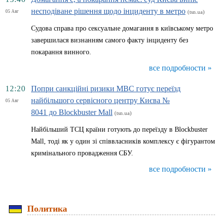
несподіване рішення щодо інциденту в метро
05 Авг
(tsn.ua)
Судова справа про сексуальне домагання в київському метро
завершилася визнанням самого факту інциденту без
покарання винного.
все подробности »
12:20
Попри санкційні ризики МВС готує переїзд
найбільшого сервісного центру Києва №
05 Авг
8041 до Blockbuster Mall
(tsn.ua)
Найбільший ТСЦ країни готують до переїзду в Blockbuster
Mall, тоді як у один зі співвласників комплексу є фігурантом
кримінального провадження СБУ.
все подробности »
Политика