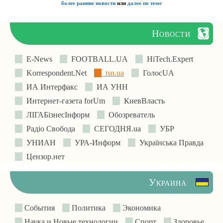
более ранние новости
или
далее по теме
Новости
E-News
FOOTBALL.UA
HiTech.Expert
Korrespondent.Net
tsn.ua
ГолосUA
ИА Интерфакс
ИА УНН
Интернет-газета forUm
КиевВласть
ЛIГАБiзнесIнформ
Обозреватель
Радіо Свобода
СЕГОДНЯ.ua
УБР
УНИАН
УРА-Информ
Українська Правда
Цензор.нет
Украина
События
Политика
Экономика
Наука и Новые технологии
Спорт
Здоровье