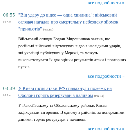
все подробности »
06:55
"Від удару до відео — одна хвилина": військовий
оглядач нагадав про смертельну небезпеку зйомок
08 Авг
"прильотів"
(tsn.ua)
Військовий оглядач Богдан Мирошников заявив, що
російські військові відстежують відео з наслідками ударів,
які українці публікують у Мережі, та можуть
використовувати їх для оцінки результатів атаки і повторних
пусків.
все подробности »
03:39
У Києві після атаки РФ спалахнули пожежі: на
Оболоні горять резервуари з паливом
08 Авг
(tsn.ua)
У Голосіївському та Оболонському районах Києва
зафіксували загоряння. В одному з районів, за попередніми
даними, горять резервуари з паливом.
все подробности »