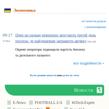
Экономика
все новости раздела
с комментариями
09:27
Ціни на пальне невпинно зростають третій день
поспіль: де найдешевше заправити автівку
31 Июл
(tsn.ua)
Окремі оператори підвищили вартість бензину
та дизельного пального.
все подробности »
более ранние новости
или
далее по теме
Новости
E-News
FOOTBALL.UA
HiTech.Expert