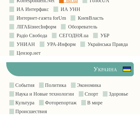
Korrespondent.Net
tsn.ua
ГолосUA
ИА Интерфакс
ИА УНН
Интернет-газета forUm
КиевВласть
ЛIГАБiзнесIнформ
Обозреватель
Радіо Свобода
СЕГОДНЯ.ua
УБР
УНИАН
УРА-Информ
Українська Правда
Цензор.нет
Украина
События
Политика
Экономика
Наука и Новые технологии
Спорт
Здоровье
Культура
Фоторепортаж
В мире
Происшествия