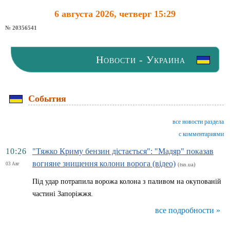
6 августа 2026, четверг 15:29
№ 20356541
Новости - Украина
События
все новости раздела
с комментариями
10:26
"Тяжко Криму бензин дістається": "Мадяр" показав
вогняне знищення колони ворога (відео)
03 Авг
(tsn.ua)
Під удар потрапила ворожа колона з паливом на окупованій
частині Запоріжжя.
все подробности »