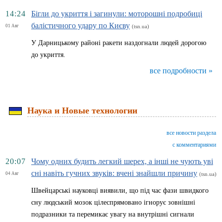
14:24
Бігли до укриття і загинули: моторошні подробиці
балістичного удару по Києву
01 Авг
(tsn.ua)
У Дарницькому районі ракети наздогнали людей дорогою
до укриття.
все подробности »
Наука и Новые технологии
все новости раздела
с комментариями
20:07
Чому одних будить легкий шерех, а інші не чують уві
сні навіть гучних звуків: вчені знайшли причину
04 Авг
(tsn.ua)
Швейцарські науковці виявили, що під час фази швидкого
сну людський мозок цілеспрямовано ігнорує зовнішні
подразники та перемикає увагу на внутрішні сигнали