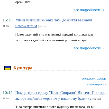
організму.
все подробности »
15:36
Учені знайшли хижака там, де життя вважали
неможливим
01 Авг
(tsn.ua)
Нововідкритий вид має великі передні кінцівки для
захоплення здобичі та потужний ротовий апарат.
все подробности »
Культура
все новости раздела
с комментариями
10:45
Помер зірка серіалу "Клан Сопрано" Вінсент Пасторе:
актора знайшли мертвим у власному будинку
02 Авг
(tsn.ua)
Тіло актора виявили в його будинку після того, як він