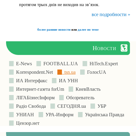
протягом трьох днів не виходив на зв’язок.
все подробности »
более ранние новости
или
далее по теме
Новости
E-News
FOOTBALL.UA
HiTech.Expert
Korrespondent.Net
tsn.ua
ГолосUA
ИА Интерфакс
ИА УНН
Интернет-газета forUm
КиевВласть
ЛIГАБiзнесIнформ
Обозреватель
Радіо Свобода
СЕГОДНЯ.ua
УБР
УНИАН
УРА-Информ
Українська Правда
Цензор.нет