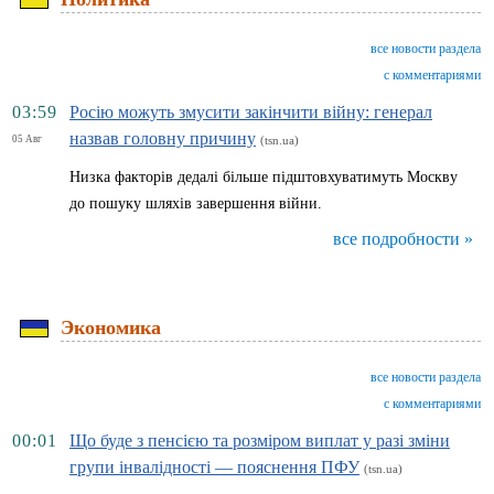
все новости раздела
с комментариями
03:59
Росію можуть змусити закінчити війну: генерал
назвав головну причину
05 Авг
(tsn.ua)
Низка факторів дедалі більше підштовхуватимуть Москву
до пошуку шляхів завершення війни.
все подробности »
Экономика
все новости раздела
с комментариями
00:01
Що буде з пенсією та розміром виплат у разі зміни
групи інвалідності — пояснення ПФУ
(tsn.ua)