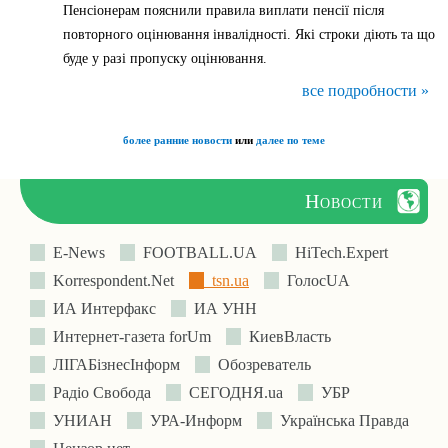
Пенсіонерам пояснили правила виплати пенсії після
повторного оцінювання інвалідності. Які строки діють та що
буде у разі пропуску оцінювання.
все подробности »
более ранние новости
или
далее по теме
Новости
E-News
FOOTBALL.UA
HiTech.Expert
Korrespondent.Net
tsn.ua
ГолосUA
ИА Интерфакс
ИА УНН
Интернет-газета forUm
КиевВласть
ЛIГАБiзнесIнформ
Обозреватель
Радіо Свобода
СЕГОДНЯ.ua
УБР
УНИАН
УРА-Информ
Українська Правда