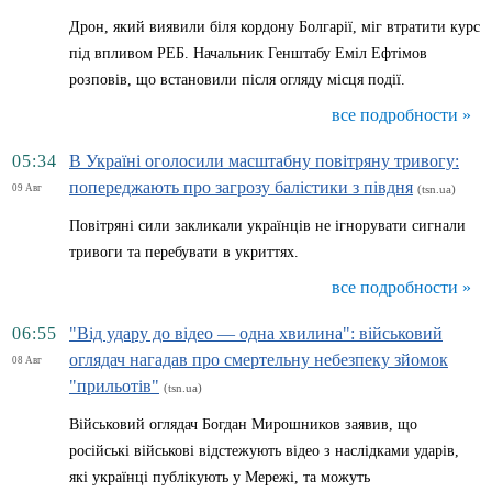
Дрон, який виявили біля кордону Болгарії, міг втратити курс
під впливом РЕБ. Начальник Генштабу Еміл Ефтімов
розповів, що встановили після огляду місця події.
все подробности »
05:34
В Україні оголосили масштабну повітряну тривогу:
попереджають про загрозу балістики з півдня
09 Авг
(tsn.ua)
Повітряні сили закликали українців не ігнорувати сигнали
тривоги та перебувати в укриттях.
все подробности »
06:55
"Від удару до відео — одна хвилина": військовий
оглядач нагадав про смертельну небезпеку зйомок
08 Авг
"прильотів"
(tsn.ua)
Військовий оглядач Богдан Мирошников заявив, що
російські військові відстежують відео з наслідками ударів,
які українці публікують у Мережі, та можуть