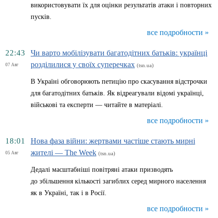
використовувати їх для оцінки результатів атаки і повторних
пусків.
все подробности »
22:43
Чи варто мобілізувати багатодітних батьків: українці
розділилися у своїх суперечках
07 Авг
(tsn.ua)
В Україні обговорюють петицію про скасування відстрочки
для багатодітних батьків. Як відреагували відомі українці,
військові та експерти — читайте в матеріалі.
все подробности »
18:01
Нова фаза війни: жертвами частіше стають мирні
жителі — The Week
05 Авг
(tsn.ua)
Дедалі масштабніші повітряні атаки призводять
до збільшення кількості загиблих серед мирного населення
як в Україні, так і в Росії.
все подробности »