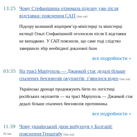
13:25
Чому Стефанішина отримала підозру уже після
відставки: пояснення САП
(tsn.ua)
Підозру колишній віцепрем’єр-міністерці та міністерці
юстиції Ользі Стефанішиній оголосили після її відставки
не випадково. У САП пояснили, що саме тоді слідство
завершило збір необхідної доказової бази.
все подробности »
03:35
На трасі Маріуполь — Джанкой стає дедалі більше
спалених бензовозів окупантів: з’явилося відео
(tsn.ua)
Українські дронарі продовжують бити по логістиці
російських окупантів — на трасі Маріуполь — Джанкой стає
дедалі більше спалених бензовозів противника.
все подробности »
11:39
Чому український дрон вибухнув у Болгарії:
пояснення Генштабу
09 Авг
(tsn.ua)