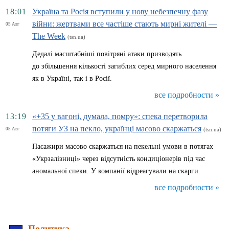
18:01
Україна та Росія вступили у нову небезпечну фазу
війни: жертвами все частіше стають мирні жителі —
05 Авг
The Week
(tsn.ua)
Дедалі масштабніші повітряні атаки призводять
до збільшення кількості загиблих серед мирного населення
як в Україні, так і в Росії.
все подробности »
13:19
«+35 у вагоні, думала, помру»: спека перетворила
потяги УЗ на пекло, українці масово скаржаться
05 Авг
(tsn.ua)
Пасажири масово скаржаться на пекельні умови в потягах
«Укрзалізниці» через відсутність кондиціонерів під час
аномальної спеки. У компанії відреагували на скарги.
все подробности »
Политика